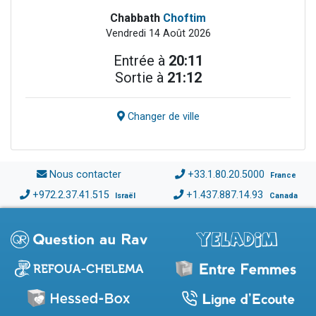
Chabbath
Choftim
Vendredi 14 Août 2026
Entrée à
20:11
Sortie à
21:12
Changer de ville
Nous contacter
+33.1.80.20.5000
France
+972.2.37.41.515
+1.437.887.14.93
Israël
Canada