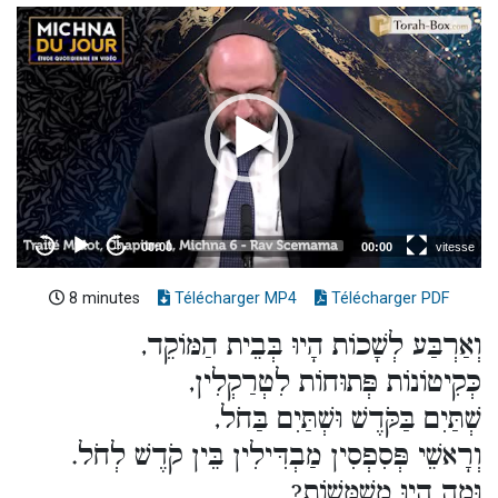
8 minutes
Télécharger MP4
Télécharger PDF
וְאַרְבַּע לְשָׁכוֹת הָיוּ בְּבֵית הַמּוֹקֵד,
כְּקִיטוֹנוֹת פְּתוּחוֹת לִטְרַקְלִין,
שְׁתַּיִם בַּקֹּדֶשׁ וּשְׁתַּיִם בַּחֹל,
וְרָאשֵׁי פְּסִפְסִין מַבְדִּילִין בֵּין קֹדֶשׁ לְחֹל.
וּמֶה הָיוּ מְשַׁמְּשׁוֹת?