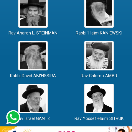
Rav Aharon L. STEINMAN
Rabbi 'Haïm KANIEWSKI
Rabbi David ABI'HSSIRA
Rav Chlomo AMAR
Rav Israël GANTZ
Rav Yossef-Haïm SITRUK