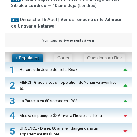
Sitruk à Londres — 10 ans déjà
(Londres)
Dimanche 16 Août |
Venez rencontrer le Admour
J-7
de Ungvar à Natanya!
Voir tous les événements à venir
+ Populaires
Cours
Questions au Rav
1
Horaires du Jeûne de Ticha Béav
2
MERCI - Grâce à vous, l'opération de Yohan va avoir lieu
🙏
3
La Paracha en 60 secondes : Réé
4
Mitsva en panique 😨 Arriver à l'heure à la Téfila
5
URGENCE - Diane, 80 ans, en danger dans un
appartement insalubre