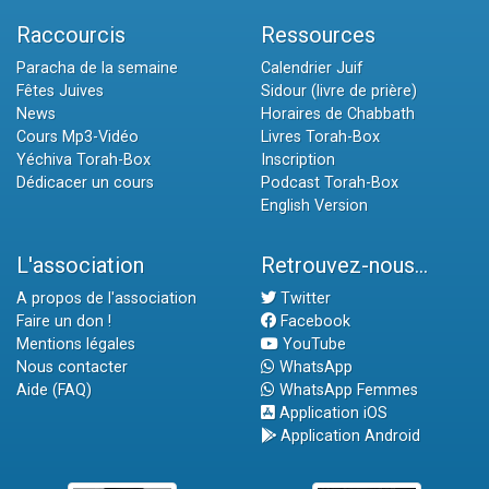
Raccourcis
Ressources
Paracha de la semaine
Calendrier Juif
Fêtes Juives
Sidour (livre de prière)
News
Horaires de Chabbath
Cours Mp3-Vidéo
Livres Torah-Box
Yéchiva Torah-Box
Inscription
Dédicacer un cours
Podcast Torah-Box
English Version
L'association
Retrouvez-nous...
A propos de l'association
Twitter
Faire un don !
Facebook
Mentions légales
YouTube
Nous contacter
WhatsApp
Aide (FAQ)
WhatsApp Femmes
Application iOS
Application Android