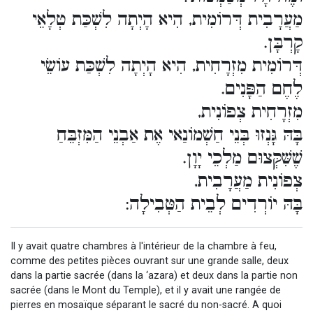
מַעֲרָבִית דְּרוֹמִית, הִיא הָיְתָה לִשְׁכַּת טְלָאֵי
קָרְבָּן.
דְּרוֹמִית מִזְרָחִית, הִיא הָיְתָה לִשְׁכַּת עוֹשֵׂי
לֶחֶם הַפָּנִים.
מִזְרָחִית צְפוֹנִית,
בָּהּ גָּנְזוּ בְּנֵי חַשְׁמוֹנַאי אֶת אַבְנֵי הַמִּזְבֵּחַ
שֶׁשִּׁקְּצוּם מַלְכֵי יָוָן.
צְפוֹנִית מַעֲרָבִית,
בָּהּ יוֹרְדִים לְבֵית הַטְּבִילָה:
Il y avait quatre chambres à l'intérieur de la chambre à feu,
comme des petites pièces ouvrant sur une grande salle, deux
dans la partie sacrée (dans la ‘azara) et deux dans la partie non
sacrée (dans le Mont du Temple), et il y avait une rangée de
pierres en mosaïque séparant le sacré du non-sacré. A quoi