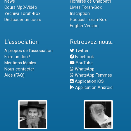
News
Horaires de Chabbath
Cours Mp3-Vidéo
Livres Torah-Box
Yéchiva Torah-Box
Inscription
Dédicacer un cours
Podcast Torah-Box
English Version
L'association
Retrouvez-nous...
A propos de l'association
Twitter
Faire un don !
Facebook
Mentions légales
YouTube
Nous contacter
WhatsApp
Aide (FAQ)
WhatsApp Femmes
Application iOS
Application Android