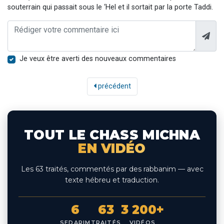
souterrain qui passait sous le ‘Hel et il sortait par la porte Taddi.
Je veux être averti des nouveaux commentaires
précédent
TOUT LE CHASS MICHNA
EN VIDÉO
Les 63 traités, commentés par des rabbanim — avec
texte hébreu et traduction.
6
63
3 200+
SEDARIM
TRAITÉS
VIDÉOS