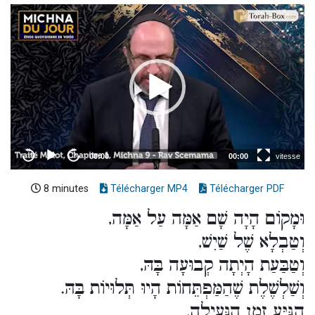
8 minutes
Télécharger MP4
Télécharger PDF
וּמָקוֹם הָיָה שָׁם אַמָּה עַל אַמָּה,
וְטַבְלָא שֶׁל שַׁיִשׁ,
וְטַבַּעַת הָיְתָה קְבוּעָה בָּהּ,
וְשַׁלְשֶׁלֶת שֶׁהַמַּפְתֵּחוֹת הָיוּ תְּלוּיוֹת בָּהּ.
הִגִּיּעַ זְמַן הַנְּעִילָה,