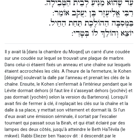
עַד שֶׁהוּא מַגִּיעַ לְבֵית הַטְּבִילָה.
רַבִּי אֱלִיעֶזֶר בֶּן יַעֲקֹב אוֹמֵר:
בַּמְּסִבָּה הַהוֹלֶכֶת תַּחַת הַחֵיל,
יוֹצֵא וְהוֹלֵךְ לוֹ בְּטָדִי:
Il y avait là [dans la chambre du Moqed] un carré d'une coudée
sur une coudée sur lequel se trouvait une plaque de marbre.
Dans celui-ci étaient fixés un anneau et une chaîne sur lesquels
étaient accrochées les clés. A l'heure de la fermeture, le Kohen
[désigné] soulevait la dalle par l'anneau et prenait les clés de la
chaîne. Ensuite, le Kohen s'enfermait à l'intérieur pendant que le
Lévite dormait dehors (il faut lire il s’asseyait dehors (yochèv) et
pas dormait (yochèn) selon la version du Bartenora). Lorsqu'il
avait fini de fermer à clé, il replaçait les clés sur la chaîne et la
dalle à sa place, y mettait son vêtement et dormait là. Si l'un
d'eux avait une émission séminale, il sortait par l'escalier
tournant qui passait sous la Birah, et qui était éclairé par des
lampes des deux côtés, jusqu'à atteindre le Beth HaTévila (le
mikwé). Rabbi Eliezer ben Yaacov dit : il descendit par le