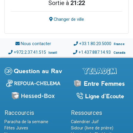
Sortie à
21:22
Changer de ville
Nous contacter
+33.1.80.20.5000
France
+972.2.37.41.515
+1.437.887.14.93
Israël
Canada
Raccourcis
Ressources
Paracha de la semaine
Calendrier Juif
Fêtes Juives
Sidour (livre de prière)