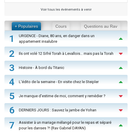
Voir tous les événements à venir
+ Populaires
Cours
Questions au Rav
1
URGENCE - Diane, 80 ans, en danger dans un
appartement insalubre
2
Ils ont volé 12 Sifré Torah à Levallois… mais pas la Torah
3
Histoire - À bord du Titanic
4
L'édito de la semaine - En visite chez le Steipler
5
Je manque d'estime de moi, comment y remédier ?
6
DERNIERS JOURS : Sauvez la jambe de Yohan
7
Assister à un mariage mélangé pour le repas et séparé
pour les danses ?! (Rav Gabriel DAYAN)