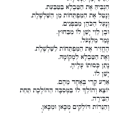
הִגְבִּיהַּ אֶת הַטַּבְלָא בַּטַּבַּעַת,
וְנָטַל אֶת הַמַּפְתֵּחוֹת מִן הַשַּׁלְשֶׁלֶת,
וְנָעַל הַכֹּהֵן מִבִּפְנִים,
וּבֶן לֵוִי יָשֵׁן לוֹ מִבַּחוּץ.
גָּמַר מִלִּנְעֹל,
הֶחֱזִיר אֶת הַמַּפְתֵּחוֹת לַשַּׁלְשֶׁלֶת,
וְאֶת הַטַּבְלָא לִמְקוֹמָהּ,
נָתַן כְּסוּתוֹ עָלֶיהָ,
יָשַׁן לוֹ.
אֵרַע קֶרִי בְּאֶחָד מֵהֶם,
יוֹצֵא וְהוֹלֵךְ לוֹ בַּמְּסִבָּה הַהוֹלֶכֶת תַּחַת
הַבִּירָה,
וְהַנֵּרוֹת דּוֹלְקִים מִכָּאן וּמִכָּאן,