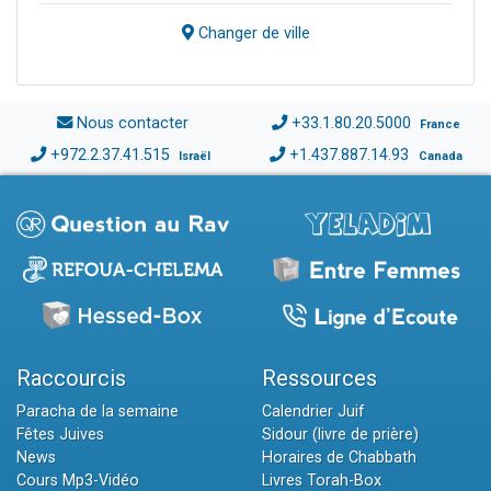
Changer de ville
Nous contacter
+33.1.80.20.5000
France
+972.2.37.41.515
+1.437.887.14.93
Israël
Canada
Raccourcis
Ressources
Paracha de la semaine
Calendrier Juif
Fêtes Juives
Sidour (livre de prière)
News
Horaires de Chabbath
Cours Mp3-Vidéo
Livres Torah-Box