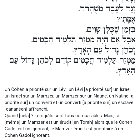
וְגֵר לְעֶבֶד מְשֻׁחְרָר.
אֶמָּתַי?
בִּזְמַן שֶׁכֻּלָּן שָׁוִים,
אֲבָל אִם הָיָה מַמְזֵר תַּלְמִיד חֲכָמִים,
וְכֹהֵן גָּדוֹל עַם הָאָרֶץ,
מַמְזֵר תַּלְמִיד חֲכָמִים קוֹדֵם לְכֹהֵן גָּדוֹל עַם
הָאָרֶץ.
Un Cohen a priorité sur un Lévi, un Lévi [a priorité sur] un Israël,
un Israël sur un Mamzer, un Mamzer sur un Natine, un Natine [a
priorité sur] un converti et un converti [a priorité sur] un esclave
[cananéen] affranchi.
Quand [cela] ? Lorsqu’ils sont tous comparables. Mais, si
[même] un Mamzer est un érudit [en Torah] alors que le Cohen
Gadol est un ignorant, le Mamzer érudit est prioritaire à un
Cohen Gadol ignorant.