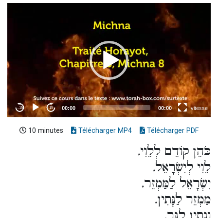
10 minutes
Télécharger MP4
Télécharger PDF
כֹּהֵן קוֹדֵם לְלֵוִי,
לֵוִי לְיִשְׂרָאֵל,
יִשְׂרָאֵל לַמַּמְזֵר,
מַמְזֵר לַנָּתִין,
וְנָתִין לַגֵּר,