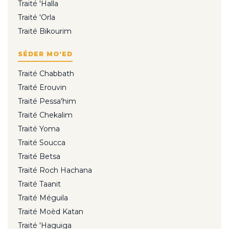
Traité 'Halla
Traité 'Orla
Traité Bikourim
SÉDER MO'ED
Traité Chabbath
Traité Erouvin
Traité Pessa'him
Traité Chekalim
Traité Yoma
Traité Soucca
Traité Betsa
Traité Roch Hachana
Traité Taanit
Traité Méguila
Traité Moèd Katan
Traité 'Haguiga