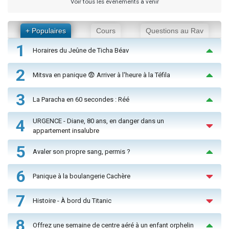
Voir tous les événements à venir
+ Populaires
Cours
Questions au Rav
1
Horaires du Jeûne de Ticha Béav
2
Mitsva en panique 😨 Arriver à l'heure à la Téfila
3
La Paracha en 60 secondes : Réé
4
URGENCE - Diane, 80 ans, en danger dans un
appartement insalubre
5
Avaler son propre sang, permis ?
6
Panique à la boulangerie Cachère
7
Histoire - À bord du Titanic
8
Offrez une semaine de centre aéré à un enfant orphelin