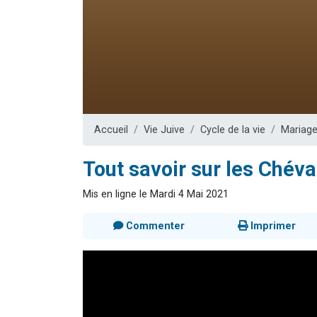
17 personnes
4 personnes 
Il reste 
Eva vient de
Eli vient de 
Accueil
Vie Juive
Cycle de la vie
Mariag
Tout savoir sur les Chéva
Mis en ligne le Mardi 4 Mai 2021
Commenter
Imprimer