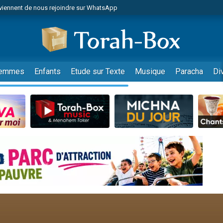
viennent de nous rejoindre sur WhatsApp
r vient de donner son Maasser
nes viennent de faire un don pour Événements Torah-Box
es viennent de faire un don pour Tsédaka : pauvres d'Israel
viennent de nous rejoindre sur WhatsApp
emmes
Enfants
Etude sur Texte
Musique
Paracha
Di
 viennent de demander une bénédiction
es viennent de faire un don pour Diane, 80 ans, dans un appartement insalub
49 places pour étudier en groupe sur Zoom
viennent de nous rejoindre sur WhatsApp
 viennent de demander une bénédiction
49 places pour étudier en groupe sur Zoom
viennent de nous rejoindre sur WhatsApp
viennent de nous rejoindre sur WhatsApp
es viennent de faire un don pour Reloger Rivka, 6 enfants, victime de violences
es viennent de faire un don pour 1 Journée de Vacances Pour les Enfants