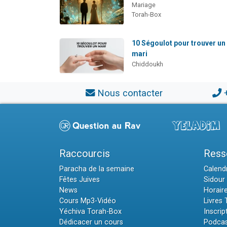
Mariage
Torah-Box
10 Ségoulot pour trouver un
mari
Chiddoukh
Nous contacter
Raccourcis
Ress
Paracha de la semaine
Calendr
Fêtes Juives
Sidour 
News
Horair
Cours Mp3-Vidéo
Livres
Yéchiva Torah-Box
Inscrip
Dédicacer un cours
Podcas