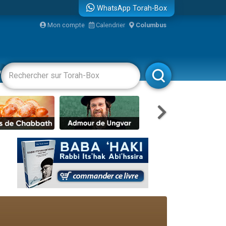
WhatsApp Torah-Box
Mon compte
Calendrier
Columbus
vertissements
Livres
Rabbanim
re
...