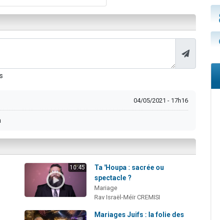
s
04/05/2021 - 17h16
a
Ta 'Houpa : sacrée ou
10:45
spectacle ?
Mariage
Rav Israël-Méïr CREMISI
Mariages Juifs : la folie des