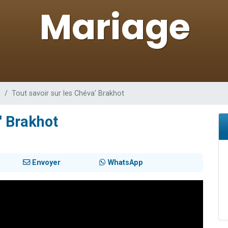
 viennent de demander une bénédiction
viennent de nous rejoindre sur WhatsApp
49 places pour étudier en groupe sur Zoom
 donner son Maasser
donner son Maasser
e
Tout savoir sur les Chéva' Brakhot
' Brakhot
Envoyer
WhatsApp