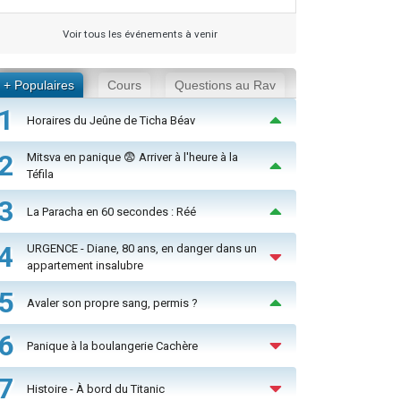
Voir tous les événements à venir
+ Populaires
Cours
Questions au Rav
1
Horaires du Jeûne de Ticha Béav
2
Mitsva en panique 😨 Arriver à l'heure à la
Téfila
3
La Paracha en 60 secondes : Réé
4
URGENCE - Diane, 80 ans, en danger dans un
appartement insalubre
5
Avaler son propre sang, permis ?
6
Panique à la boulangerie Cachère
7
Histoire - À bord du Titanic