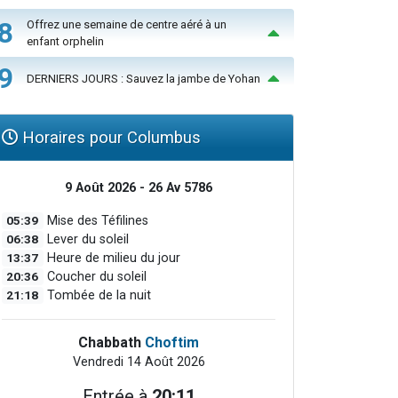
8
Offrez une semaine de centre aéré à un
enfant orphelin
9
DERNIERS JOURS : Sauvez la jambe de Yohan
Horaires pour Columbus
9 Août 2026 - 26 Av 5786
05:39
Mise des Téfilines
06:38
Lever du soleil
13:37
Heure de milieu du jour
20:36
Coucher du soleil
21:18
Tombée de la nuit
Chabbath
Choftim
Vendredi 14 Août 2026
Entrée à
20:11