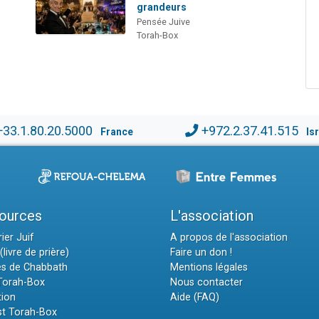
grandeurs
Pensée Juive
Torah-Box
+33.1.80.20.5000
+972.2.37.41.515
France
Is
ources
L'association
ier Juif
A propos de l'association
(livre de prière)
Faire un don !
es de Chabbath
Mentions légales
 Torah-Box
Nous contacter
tion
Aide (FAQ)
t Torah-Box