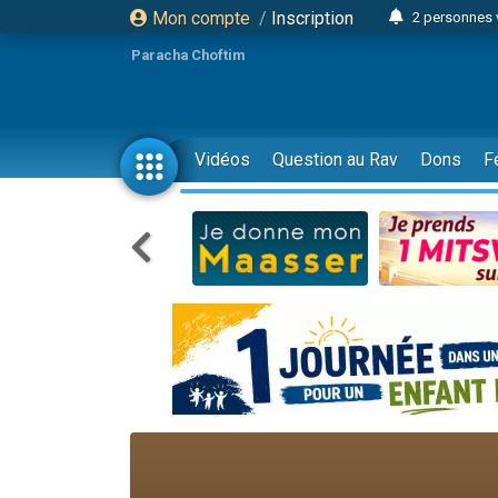
Mon compte
/
Inscription
2 personnes 
Lisbel Esthe
Paracha Choftim
3 person
2 personn
3 personnes 
Vidéos
Question au Rav
Dons
F
11 personnes
3 personn
Il reste 
2 personnes 
29 personnes
Il reste 
2 personnes 
6 personnes 
4 personn
2 personn