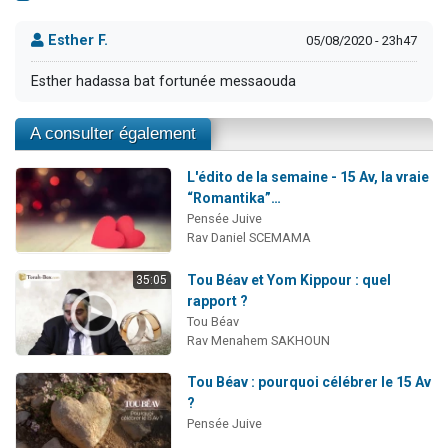
Esther F.
05/08/2020 - 23h47
Esther hadassa bat fortunée messaouda
A consulter également
L'édito de la semaine - 15 Av, la vraie
“Romantika”…
Pensée Juive
Rav Daniel SCEMAMA
Tou Béav et Yom Kippour : quel
35:05
rapport ?
Tou Béav
Rav Menahem SAKHOUN
Tou Béav : pourquoi célébrer le 15 Av
?
Pensée Juive