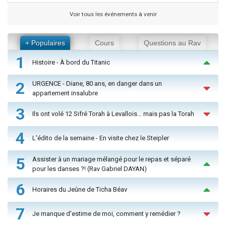
Voir tous les événements à venir
+ Populaires
Cours
Questions au Rav
1
Histoire - À bord du Titanic
2
URGENCE - Diane, 80 ans, en danger dans un
appartement insalubre
3
Ils ont volé 12 Sifré Torah à Levallois… mais pas la Torah
4
L'édito de la semaine - En visite chez le Steipler
5
Assister à un mariage mélangé pour le repas et séparé
pour les danses ?! (Rav Gabriel DAYAN)
6
Horaires du Jeûne de Ticha Béav
7
Je manque d'estime de moi, comment y remédier ?