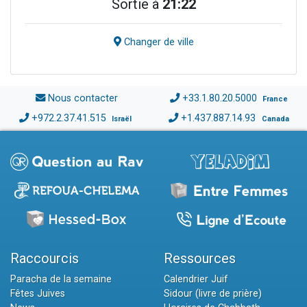
Sortie à
21:22
Changer de ville
Nous contacter
+33.1.80.20.5000
France
+972.2.37.41.515
+1.437.887.14.93
Israël
Canada
Raccourcis
Ressources
Paracha de la semaine
Calendrier Juif
Fêtes Juives
Sidour (livre de prière)