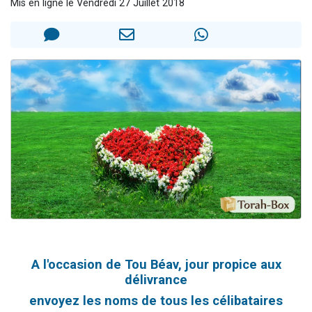
Mis en ligne le Vendredi 27 Juillet 2018
2 personnes viennent de nous rejoindre sur WhatsApp
2 nouvelles musiques dans Torah-Box Music
3 personnes viennent de nous rejoindre sur WhatsApp
8 personnes viennent de faire un don pour Tsédaka : pauvres d'Israel
2 personnes viennent de faire un don pour 1 Journée de Vacances Pour les Enfants
A l'occasion de Tou Béav, jour propice aux
délivrance
envoyez les noms de tous les célibataires