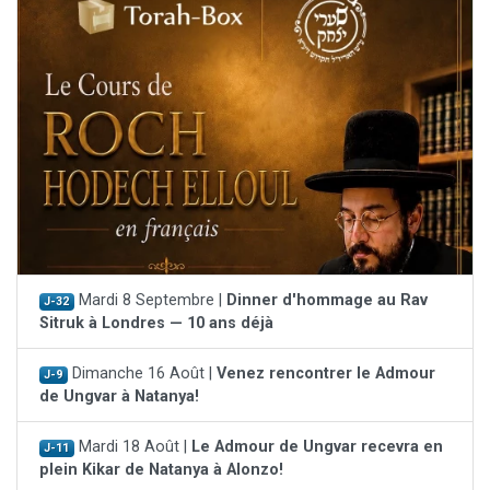
Mardi 8 Septembre |
Dinner d'hommage au Rav
J-32
Sitruk à Londres — 10 ans déjà
Dimanche 16 Août |
Venez rencontrer le Admour
J-9
de Ungvar à Natanya!
Mardi 18 Août |
Le Admour de Ungvar recevra en
J-11
plein Kikar de Natanya à Alonzo!