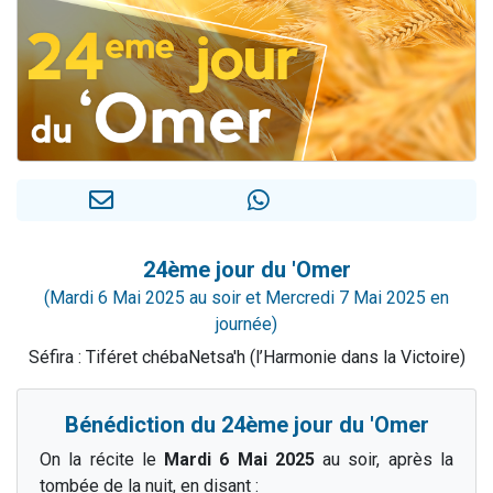
13 personnes viennent de demander une bénédiction
30 personnes viennent de faire un don pour Sauvez la jambe de Yohan
Il reste 49 places pour étudier en groupe sur Zoom
12 nouvelles musiques dans Torah-Box Music
29 personnes viennent de demander une bénédiction
24ème jour du 'Omer
(Mardi 6 Mai 2025 au soir et Mercredi 7 Mai 2025 en
journée)
Séfira : Tiféret chébaNetsa'h (l’Harmonie dans la Victoire)
Bénédiction du 24ème jour du 'Omer
On la récite le
Mardi 6 Mai 2025
au soir, après la
tombée de la nuit, en disant :