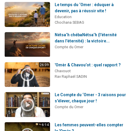
Le temps du ‘Omer : éduquer à
devenir, pas à réussir vite !
Education
Chochana SEBAG
Nétsa’h chébaNétsa’h (l'éternité
dans l'éternité) : la victoire...
Compte du Omer
'Omèr & Chavou’ot : quel rapport ?
26:09
Chavouot
Rav Raphaël SADIN
Le Compte du ‘Omer - 3 raisons pour
s'élever, chaque jour !
Compte du Omer
Les femmes peuvent-elles compter
6:14
le 'Omèr ?