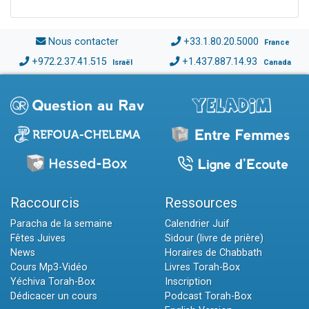
Nous contacter
+33.1.80.20.5000
France
+972.2.37.41.515
+1.437.887.14.93
Israël
Canada
Raccourcis
Ressources
Paracha de la semaine
Calendrier Juif
Fêtes Juives
Sidour (livre de prière)
News
Horaires de Chabbath
Cours Mp3-Vidéo
Livres Torah-Box
Yéchiva Torah-Box
Inscription
Dédicacer un cours
Podcast Torah-Box