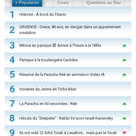
+ Populaires
Cours
Questions au Rav
1
Histoire - À bord du Titanic
2
URGENCE - Diane, 80 ans, en danger dans un appartement
insalubre
3
Mitsva en panique 😨 Arriver à l'heure à la Téfila
4
Panique à la boulangerie Cachère
5
Résumé de la Paracha Réé en animation Vidéo IA
6
Horaires du Jeûne de Ticha Béav
7
La Paracha en 60 secondes : Réé
8
Hiloula du "Steïpeler" : Rabbi Ya’acov Israël Kanievsky
9
Ils ont volé 12 Sifré Torah à Levallois… mais pas la Torah