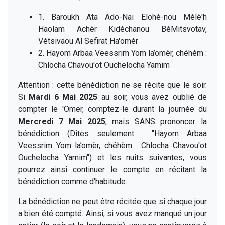
1. Baroukh Ata Ado-Naï Elohé-nou Mélè'h
Haolam Achèr Kidéchanou BéMitsvotav,
Vétsivaou Al Sefirat Ha'omèr
2. Hayom Arbaa Veessrim Yom la’omèr, chéhèm :
Chlocha Chavou'ot Ouchelocha Yamim
Attention : cette bénédiction ne se récite que le soir.
Si
Mardi 6 Mai 2025
au soir, vous avez oublié de
compter le 'Omer, comptez-le durant la journée du
Mercredi 7 Mai 2025
, mais SANS prononcer la
bénédiction (Dites seulement : "Hayom Arbaa
Veessrim Yom la’omèr, chéhèm : Chlocha Chavou'ot
Ouchelocha Yamim") et les nuits suivantes, vous
pourrez ainsi continuer le compte en récitant la
bénédiction comme d'habitude.
La bénédiction ne peut être récitée que si chaque jour
a bien été compté. Ainsi, si vous avez manqué un jour