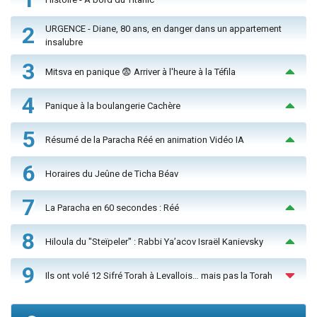
2
URGENCE - Diane, 80 ans, en danger dans un appartement
insalubre
3
Mitsva en panique 😨 Arriver à l'heure à la Téfila
4
Panique à la boulangerie Cachère
5
Résumé de la Paracha Réé en animation Vidéo IA
6
Horaires du Jeûne de Ticha Béav
7
La Paracha en 60 secondes : Réé
8
Hiloula du "Steïpeler" : Rabbi Ya’acov Israël Kanievsky
9
Ils ont volé 12 Sifré Torah à Levallois… mais pas la Torah