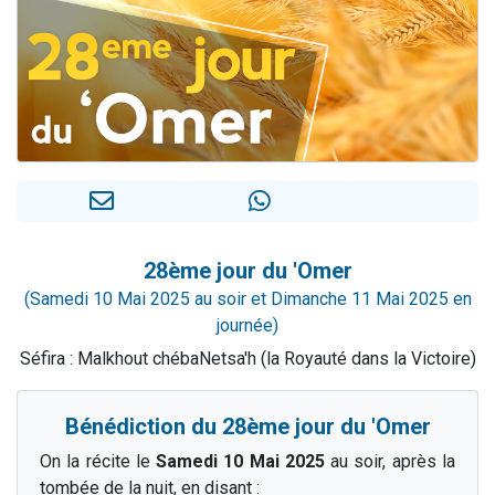
13 personnes viennent de demander une bénédiction
30 personnes viennent de faire un don pour Sauvez la jambe de Yohan
Il reste 49 places pour étudier en groupe sur Zoom
12 nouvelles musiques dans Torah-Box Music
29 personnes viennent de demander une bénédiction
28ème jour du 'Omer
(Samedi 10 Mai 2025 au soir et Dimanche 11 Mai 2025 en
journée)
Séfira : Malkhout chébaNetsa'h (la Royauté dans la Victoire)
Bénédiction du 28ème jour du 'Omer
On la récite le
Samedi 10 Mai 2025
au soir, après la
tombée de la nuit, en disant :