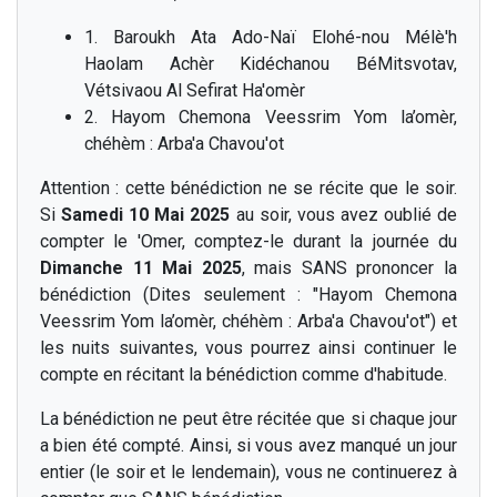
1. Baroukh Ata Ado-Naï Elohé-nou Mélè'h
Haolam Achèr Kidéchanou BéMitsvotav,
Vétsivaou Al Sefirat Ha'omèr
2. Hayom Chemona Veessrim Yom la’omèr,
chéhèm : Arba'a Chavou'ot
Attention : cette bénédiction ne se récite que le soir.
Si
Samedi 10 Mai 2025
au soir, vous avez oublié de
compter le 'Omer, comptez-le durant la journée du
Dimanche 11 Mai 2025
, mais SANS prononcer la
bénédiction (Dites seulement : "Hayom Chemona
Veessrim Yom la’omèr, chéhèm : Arba'a Chavou'ot") et
les nuits suivantes, vous pourrez ainsi continuer le
compte en récitant la bénédiction comme d'habitude.
La bénédiction ne peut être récitée que si chaque jour
a bien été compté. Ainsi, si vous avez manqué un jour
entier (le soir et le lendemain), vous ne continuerez à