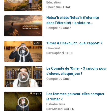
Education
Chochana SEBAG
Nétsa’h chébaNétsa’h (l'éternité
dans l'éternité) : la victoire...
Compte du Omer
'Omèr & Chavou’ot : quel rapport ?
26:09
Chavouot
Rav Raphaël SADIN
Le Compte du ‘Omer - 3 raisons pour
s'élever, chaque jour !
Compte du Omer
Les femmes peuvent-elles compter
6:14
le 'Omèr ?
Halakha Time
Rav Mickaël COHEN