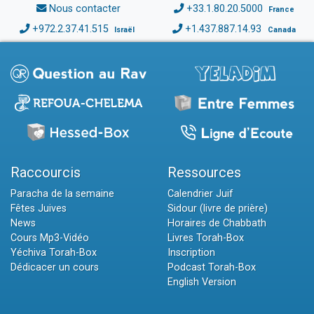
Nous contacter
+33.1.80.20.5000
France
+972.2.37.41.515
+1.437.887.14.93
Israël
Canada
Raccourcis
Ressources
Paracha de la semaine
Calendrier Juif
Fêtes Juives
Sidour (livre de prière)
News
Horaires de Chabbath
Cours Mp3-Vidéo
Livres Torah-Box
Yéchiva Torah-Box
Inscription
Dédicacer un cours
Podcast Torah-Box
English Version