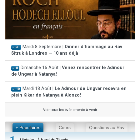
Mardi 8 Septembre |
Dinner d'hommage au Rav
J-31
Sitruk à Londres — 10 ans déjà
Dimanche 16 Août |
Venez rencontrer le Admour
J-8
de Ungvar à Natanya!
Mardi 18 Août |
Le Admour de Ungvar recevra en
J-10
plein Kikar de Natanya à Alonzo!
Voir tous les événements à venir
+ Populaires
Cours
Questions au Rav
1
Histoire - À bord du Titanic