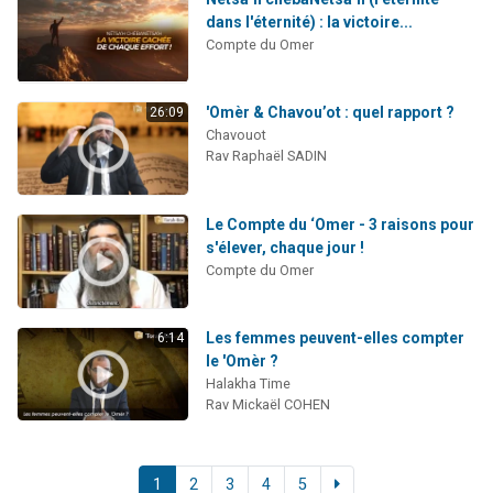
dans l'éternité) : la victoire...
Compte du Omer
'Omèr & Chavou’ot : quel rapport ?
26:09
Chavouot
Rav Raphaël SADIN
Le Compte du ‘Omer - 3 raisons pour
s'élever, chaque jour !
Compte du Omer
Les femmes peuvent-elles compter
6:14
le 'Omèr ?
Halakha Time
Rav Mickaël COHEN
1
2
3
4
5