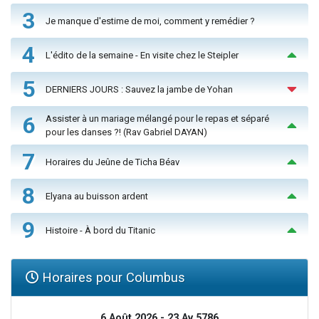
3
Je manque d'estime de moi, comment y remédier ?
4
L'édito de la semaine - En visite chez le Steipler
5
DERNIERS JOURS : Sauvez la jambe de Yohan
6
Assister à un mariage mélangé pour le repas et séparé
pour les danses ?! (Rav Gabriel DAYAN)
7
Horaires du Jeûne de Ticha Béav
8
Elyana au buisson ardent
9
Histoire - À bord du Titanic
Horaires pour Columbus
6 Août 2026 - 23 Av 5786