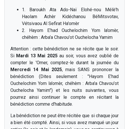
1. Baroukh Ata Ado-Naï Elohé-nou Mélè'h
Haolam Achèr Kidéchanou BéMitsvotav,
Vétsivaou Al Sefirat Ha'omèr
2. Hayom E’had Ouchelochim Yom la’omèr,
chéhèm : Arba'a Chavou'ot Ouchelocha Yamim
Attention : cette bénédiction ne se récite que le soir.
Si
Mardi 13 Mai 2025
au soir, vous avez oublié de
compter le 'Omer, comptez-le durant la journée du
Mercredi 14 Mai 2025
, mais SANS prononcer la
bénédiction (Dites seulement : "Hayom E’had
Ouchelochim Yom la’omèr, chéhèm : Arba'a Chavou'ot
Ouchelocha Yamim") et les nuits suivantes, vous
pourrez ainsi continuer le compte en récitant la
bénédiction comme d'habitude.
La bénédiction ne peut être récitée que si chaque jour
a bien été compté. Ainsi, si vous avez manqué un jour