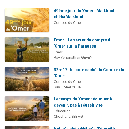
49ème jour du 'Omer : Malkhout
chébaMalkhout
Compte du Omer
Emor - Le secret du compte du
'Omer sur la Parnassa
Emor
Rav Yehonathan GEFEN
32 + 17 : le code caché du Compte du
'Omer
Compte du Omer
Rav Lionel COHN
Le temps du ‘Omer : éduquer à
devenir, pas à réussir vite !
Education
Chochana SEBAG
Nétsa’h chébaNétsa’h (l'éternité