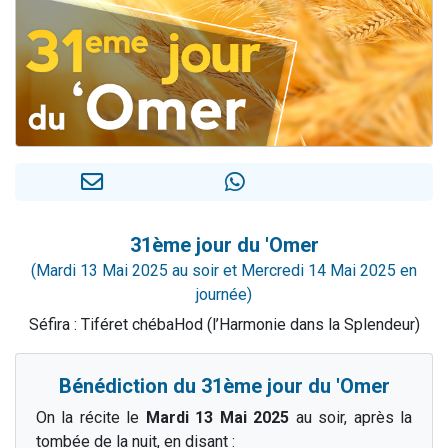
Ariel vient de donner son Maasser
Il reste 49 places pour étudier en groupe sur Zoom
Nathaniel vient de donner son Maasser
6 personnes viennent de faire un don pour 5 enfants déjà orphelins risquent de perdre leur maman
3 personnes viennent de nous rejoindre sur WhatsApp
31ème jour du 'Omer
(Mardi 13 Mai 2025 au soir et Mercredi 14 Mai 2025 en
journée)
Séfira : Tiféret chébaHod (l’Harmonie dans la Splendeur)
Bénédiction du 31ème jour du 'Omer
On la récite le
Mardi 13 Mai 2025
au soir, après la
tombée de la nuit, en disant :