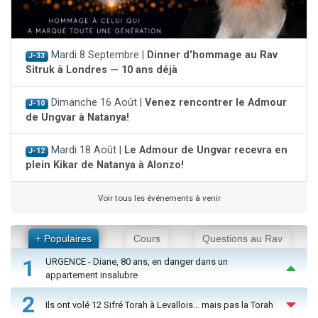
Mardi 8 Septembre |
Dinner d'hommage au Rav
J-33
Sitruk à Londres — 10 ans déjà
Dimanche 16 Août |
Venez rencontrer le Admour
J-10
de Ungvar à Natanya!
Mardi 18 Août |
Le Admour de Ungvar recevra en
J-12
plein Kikar de Natanya à Alonzo!
Voir tous les événements à venir
+ Populaires
Cours
Questions au Rav
1
URGENCE - Diane, 80 ans, en danger dans un
appartement insalubre
2
Ils ont volé 12 Sifré Torah à Levallois… mais pas la Torah