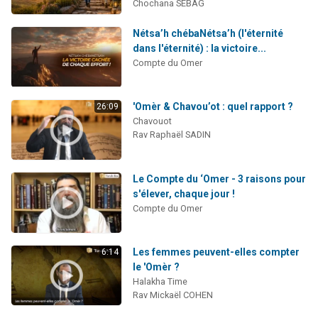
Chochana SEBAG
Nétsa’h chébaNétsa’h (l'éternité
dans l'éternité) : la victoire...
Compte du Omer
'Omèr & Chavou’ot : quel rapport ?
26:09
Chavouot
Rav Raphaël SADIN
Le Compte du ‘Omer - 3 raisons pour
s'élever, chaque jour !
Compte du Omer
Les femmes peuvent-elles compter
6:14
le 'Omèr ?
Halakha Time
Rav Mickaël COHEN