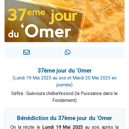
61 personnes viennent de demander une bénédiction
Il reste 49 places pour étudier en groupe sur Zoom
Ariel vient de donner son Maasser
Nathaniel vient de donner son Maasser
4 personnes viennent de nous rejoindre sur WhatsApp
37ème jour du 'Omer
(Lundi 19 Mai 2025 au soir et Mardi 20 Mai 2025 en
journée)
Séfira : Guévoura chébaYessod (la Puissance dans le
Fondement)
Bénédiction du 37ème jour du 'Omer
On la récite le
Lundi 19 Mai 2025
au soir, après la