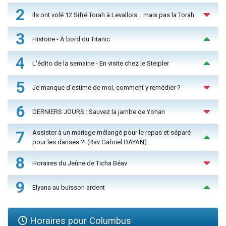
2
Ils ont volé 12 Sifré Torah à Levallois… mais pas la Torah
3
Histoire - À bord du Titanic
4
L'édito de la semaine - En visite chez le Steipler
5
Je manque d'estime de moi, comment y remédier ?
6
DERNIERS JOURS : Sauvez la jambe de Yohan
7
Assister à un mariage mélangé pour le repas et séparé
pour les danses ?! (Rav Gabriel DAYAN)
8
Horaires du Jeûne de Ticha Béav
9
Elyana au buisson ardent
Horaires pour Columbus