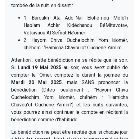
tombée de la nuit, en disant :
1. Baroukh Ata Ado-Naï Elohé-nou Mélè'h
Haolam Achèr Kidéchanou BéMitsvotav,
Vétsivaou Al Sefirat Ha'omèr
2. Hayom Chiva Ouchelochim Yom la’omèr,
chéhèm : ‘Hamicha Chavou'ot Ouchené Yamim
Attention : cette bénédiction ne se récite que le soir.
Si
Lundi 19 Mai 2025
au soir, vous avez oublié de
compter le 'Omer, comptez-le durant la journée du
Mardi 20 Mai 2025
, mais SANS prononcer la
bénédiction (Dites seulement : "Hayom Chiva
Ouchelochim Yom la’omèr, chéhèm : ‘Hamicha
Chavou'ot Ouchené Yamim") et les nuits suivantes,
vous pourrez ainsi continuer le compte en récitant la
bénédiction comme d'habitude.
La bénédiction ne peut être récitée que si chaque jour