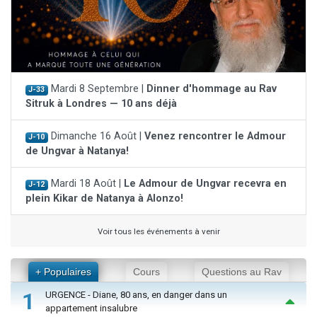
Mardi 8 Septembre |
Dinner d'hommage au Rav
J-33
Sitruk à Londres — 10 ans déjà
Dimanche 16 Août |
Venez rencontrer le Admour
J-10
de Ungvar à Natanya!
Mardi 18 Août |
Le Admour de Ungvar recevra en
J-12
plein Kikar de Natanya à Alonzo!
Voir tous les événements à venir
+ Populaires
Cours
Questions au Rav
1
URGENCE - Diane, 80 ans, en danger dans un
appartement insalubre