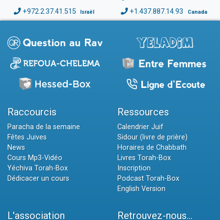
+972.2.37.41.515
+1.437.887.14.93
Israël
Canada
Raccourcis
Ressources
Paracha de la semaine
Calendrier Juif
Fêtes Juives
Sidour (livre de prière)
News
Horaires de Chabbath
Cours Mp3-Vidéo
Livres Torah-Box
Yéchiva Torah-Box
Inscription
Dédicacer un cours
Podcast Torah-Box
English Version
L'association
Retrouvez-nous...