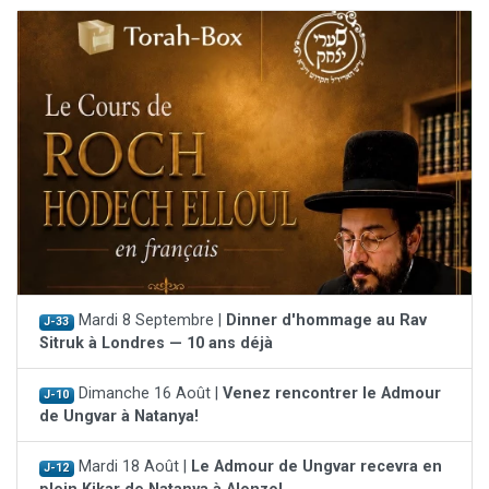
Mardi 8 Septembre |
Dinner d'hommage au Rav
J-33
Sitruk à Londres — 10 ans déjà
Dimanche 16 Août |
Venez rencontrer le Admour
J-10
de Ungvar à Natanya!
Mardi 18 Août |
Le Admour de Ungvar recevra en
J-12