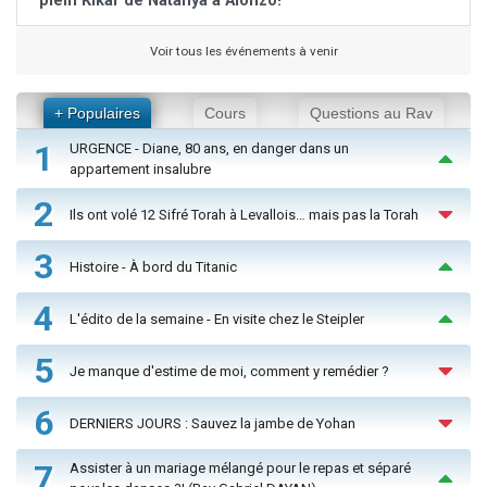
plein Kikar de Natanya à Alonzo!
Voir tous les événements à venir
+ Populaires
Cours
Questions au Rav
1
URGENCE - Diane, 80 ans, en danger dans un
appartement insalubre
2
Ils ont volé 12 Sifré Torah à Levallois… mais pas la Torah
3
Histoire - À bord du Titanic
4
L'édito de la semaine - En visite chez le Steipler
5
Je manque d'estime de moi, comment y remédier ?
6
DERNIERS JOURS : Sauvez la jambe de Yohan
7
Assister à un mariage mélangé pour le repas et séparé