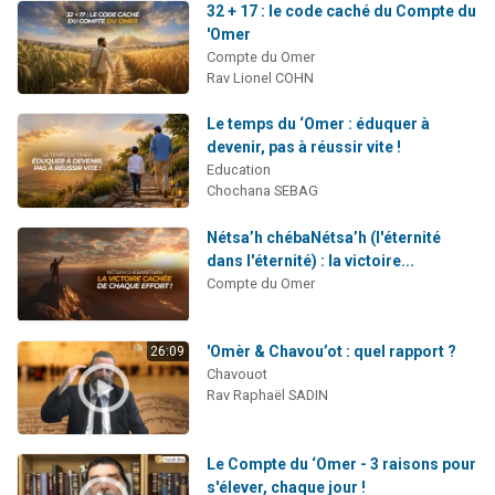
32 + 17 : le code caché du Compte du
'Omer
Compte du Omer
Rav Lionel COHN
Le temps du ‘Omer : éduquer à
devenir, pas à réussir vite !
Education
Chochana SEBAG
Nétsa’h chébaNétsa’h (l'éternité
dans l'éternité) : la victoire...
Compte du Omer
'Omèr & Chavou’ot : quel rapport ?
26:09
Chavouot
Rav Raphaël SADIN
Le Compte du ‘Omer - 3 raisons pour
s'élever, chaque jour !