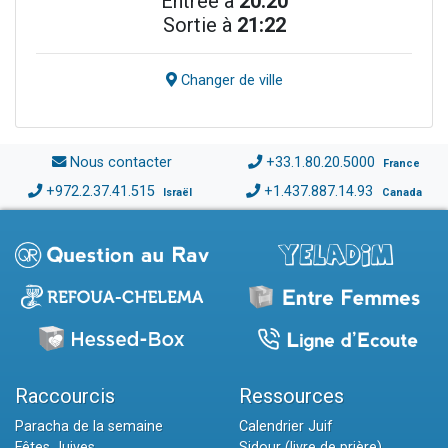
Entrée à
20:20
Sortie à
21:22
Changer de ville
Nous contacter
+33.1.80.20.5000
France
+972.2.37.41.515
+1.437.887.14.93
Israël
Canada
Raccourcis
Ressources
Paracha de la semaine
Calendrier Juif
Fêtes Juives
Sidour (livre de prière)