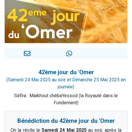
61 personnes viennent de demander une bénédiction
Il reste 49 places pour étudier en groupe sur Zoom
Ariel vient de donner son Maasser
Nathaniel vient de donner son Maasser
4 personnes viennent de nous rejoindre sur WhatsApp
42ème jour du 'Omer
(Samedi 24 Mai 2025 au soir et Dimanche 25 Mai 2025 en
journée)
Séfira : Malkhout chébaYessod (la Royauté dans le
Fondement)
Bénédiction du 42ème jour du 'Omer
On la récite le
Samedi 24 Mai 2025
au soir, après la