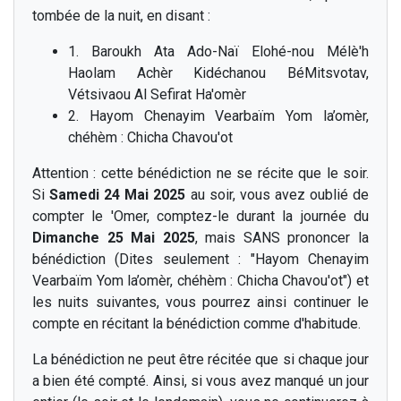
tombée de la nuit, en disant :
1. Baroukh Ata Ado-Naï Elohé-nou Mélè'h
Haolam Achèr Kidéchanou BéMitsvotav,
Vétsivaou Al Sefirat Ha'omèr
2. Hayom Chenayim Vearbaïm Yom la’omèr,
chéhèm : Chicha Chavou'ot
Attention : cette bénédiction ne se récite que le soir.
Si
Samedi 24 Mai 2025
au soir, vous avez oublié de
compter le 'Omer, comptez-le durant la journée du
Dimanche 25 Mai 2025
, mais SANS prononcer la
bénédiction (Dites seulement : "Hayom Chenayim
Vearbaïm Yom la’omèr, chéhèm : Chicha Chavou'ot") et
les nuits suivantes, vous pourrez ainsi continuer le
compte en récitant la bénédiction comme d'habitude.
La bénédiction ne peut être récitée que si chaque jour
a bien été compté. Ainsi, si vous avez manqué un jour