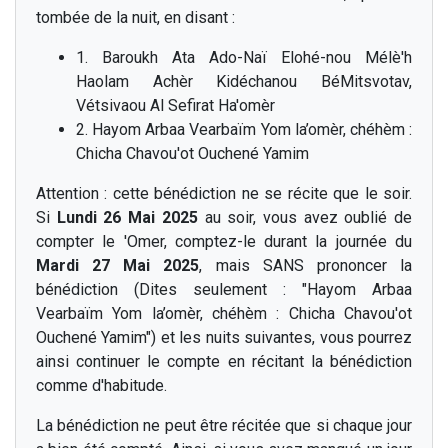
tombée de la nuit, en disant :
1. Baroukh Ata Ado-Naï Elohé-nou Mélè'h
Haolam Achèr Kidéchanou BéMitsvotav,
Vétsivaou Al Sefirat Ha'omèr
2. Hayom Arbaa Vearbaïm Yom la’omèr, chéhèm :
Chicha Chavou'ot Ouchené Yamim
Attention : cette bénédiction ne se récite que le soir.
Si
Lundi 26 Mai 2025
au soir, vous avez oublié de
compter le 'Omer, comptez-le durant la journée du
Mardi 27 Mai 2025
, mais SANS prononcer la
bénédiction (Dites seulement : "Hayom Arbaa
Vearbaïm Yom la’omèr, chéhèm : Chicha Chavou'ot
Ouchené Yamim") et les nuits suivantes, vous pourrez
ainsi continuer le compte en récitant la bénédiction
comme d'habitude.
La bénédiction ne peut être récitée que si chaque jour