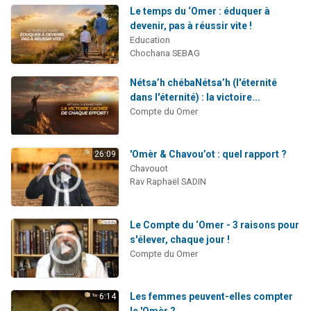
Le temps du ‘Omer : éduquer à
devenir, pas à réussir vite !
Education
Chochana SEBAG
Nétsa’h chébaNétsa’h (l'éternité
dans l'éternité) : la victoire...
Compte du Omer
'Omèr & Chavou’ot : quel rapport ?
26:09
Chavouot
Rav Raphaël SADIN
Le Compte du ‘Omer - 3 raisons pour
s'élever, chaque jour !
Compte du Omer
Les femmes peuvent-elles compter
6:14
le 'Omèr ?