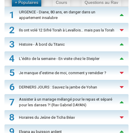
+ Populaires
Cours
Questions au Rav
1
URGENCE - Diane, 80 ans, en danger dans un
appartement insalubre
2
Ils ont volé 12 Sifré Torah à Levallois… mais pas la Torah
3
Histoire - À bord du Titanic
4
L'édito de la semaine - En visite chez le Steipler
5
Je manque d'estime de moi, comment y remédier ?
6
DERNIERS JOURS : Sauvez la jambe de Yohan
7
Assister à un mariage mélangé pour le repas et séparé
pour les danses ?! (Rav Gabriel DAYAN)
8
Horaires du Jeûne de Ticha Béav
9
Elyana au buisson ardent