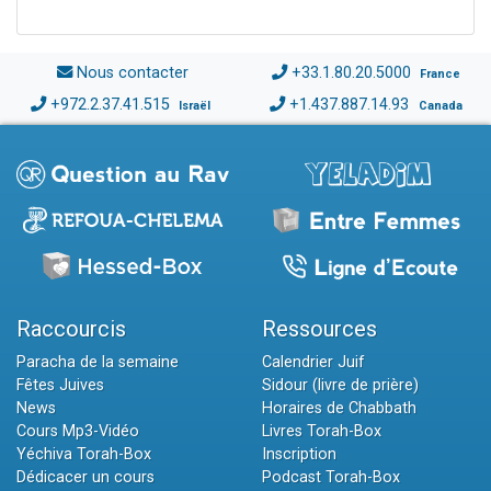
Nous contacter
+33.1.80.20.5000
France
+972.2.37.41.515
+1.437.887.14.93
Israël
Canada
Raccourcis
Ressources
Paracha de la semaine
Calendrier Juif
Fêtes Juives
Sidour (livre de prière)
News
Horaires de Chabbath
Cours Mp3-Vidéo
Livres Torah-Box
Yéchiva Torah-Box
Inscription
Dédicacer un cours
Podcast Torah-Box