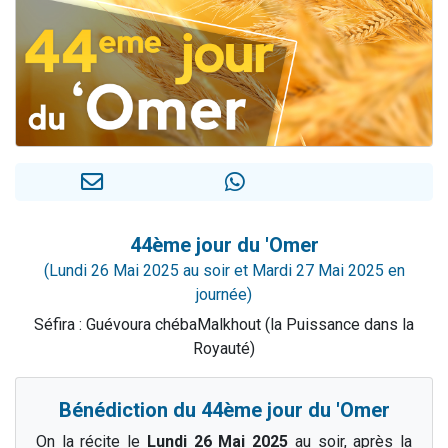
61 personnes viennent de demander une bénédiction
Il reste 49 places pour étudier en groupe sur Zoom
Ariel vient de donner son Maasser
Nathaniel vient de donner son Maasser
4 personnes viennent de nous rejoindre sur WhatsApp
44ème jour du 'Omer
(Lundi 26 Mai 2025 au soir et Mardi 27 Mai 2025 en
journée)
Séfira : Guévoura chébaMalkhout (la Puissance dans la
Royauté)
Bénédiction du 44ème jour du 'Omer
On la récite le
Lundi 26 Mai 2025
au soir, après la