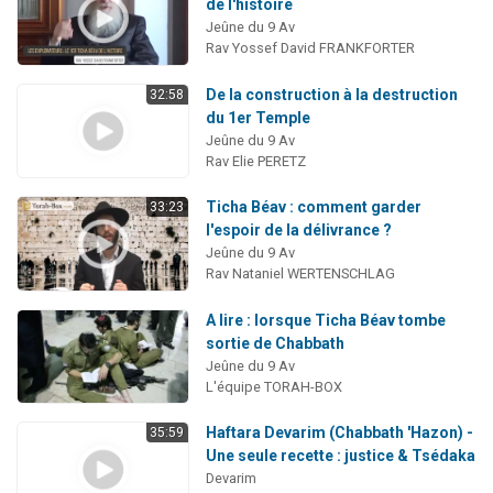
de l'histoire
Jeûne du 9 Av
Rav Yossef David FRANKFORTER
De la construction à la destruction
32:58
du 1er Temple
Jeûne du 9 Av
Rav Elie PERETZ
Ticha Béav : comment garder
33:23
l'espoir de la délivrance ?
Jeûne du 9 Av
Rav Nataniel WERTENSCHLAG
A lire : lorsque Ticha Béav tombe
sortie de Chabbath
Jeûne du 9 Av
L'équipe TORAH-BOX
Haftara Devarim (Chabbath 'Hazon) -
35:59
Une seule recette : justice & Tsédaka
Devarim