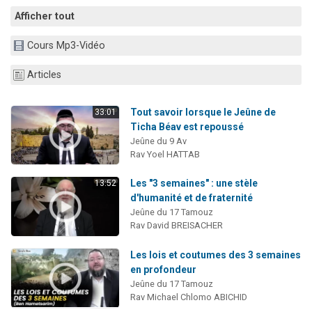
Il reste 49 places pour étudier en groupe sur Zoom
Afficher tout
3 personnes viennent de nous rejoindre sur WhatsApp
Cours Mp3-Vidéo
2 personnes viennent de nous rejoindre sur WhatsApp
2 nouvelles musiques dans Torah-Box Music
Articles
6 personnes viennent de nous rejoindre sur WhatsApp
Tout savoir lorsque le Jeûne de
33:01
Ticha Béav est repoussé
Jeûne du 9 Av
Rav Yoel HATTAB
Les "3 semaines" : une stèle
13:52
d'humanité et de fraternité
Jeûne du 17 Tamouz
Rav David BREISACHER
Les lois et coutumes des 3 semaines
en profondeur
Jeûne du 17 Tamouz
Rav Michael Chlomo ABICHID