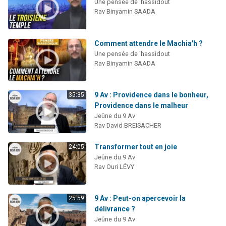
Une pensée de 'hassidout
Rav Binyamin SAADA
Comment attendre le Machia'h ?
Une pensée de 'hassidout
Rav Binyamin SAADA
9 Av : Providence dans le bonheur,
35:35
Providence dans le malheur
Jeûne du 9 Av
Rav David BREISACHER
Transformer tout en joie
24:05
Jeûne du 9 Av
Rav Ouri LÉVY
9 Av : Peut-on apercevoir la
25:59
délivrance ?
Jeûne du 9 Av