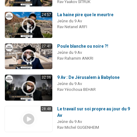
Rav Yaakov SITRUK
La haine pire que le meurtre
24:57
Jeûne du 9 Av
Rav Netanel ARFI
Poule blanche ou noire ?!
27:41
Jeûne du 9 Av
Rav Rahamim ANKRI
9 Av : De Jérusalem à Babylone
32:06
Jeûne du 9 Av
Rav Yéochoua BEHAR
Le travail sur soi propre au jour du 9
28:48
Av
Jeûne du 9 Av
Rav Michel GUGENHEIM