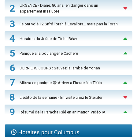
2
URGENCE - Diane, 80 ans, en danger dans un
appartement insalubre
3
Ils ont volé 12 Sifré Torah à Levallois… mais pas la Torah
4
Horaires du Jeûne de Ticha Béav
5
Panique à la boulangerie Cachère
6
DERNIERS JOURS : Sauvez la jambe de Yohan
7
Mitsva en panique 😨 Arriver à l'heure à la Téfila
8
L'édito de la semaine - En visite chez le Steipler
9
Résumé de la Paracha Réé en animation Vidéo IA
Horaires pour Columbus