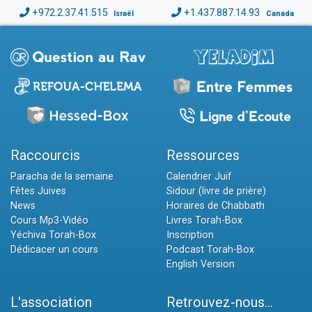
+972.2.37.41.515
+1.437.887.14.93
Israël
Canada
Raccourcis
Ressources
Paracha de la semaine
Calendrier Juif
Fêtes Juives
Sidour (livre de prière)
News
Horaires de Chabbath
Cours Mp3-Vidéo
Livres Torah-Box
Yéchiva Torah-Box
Inscription
Dédicacer un cours
Podcast Torah-Box
English Version
L'association
Retrouvez-nous...