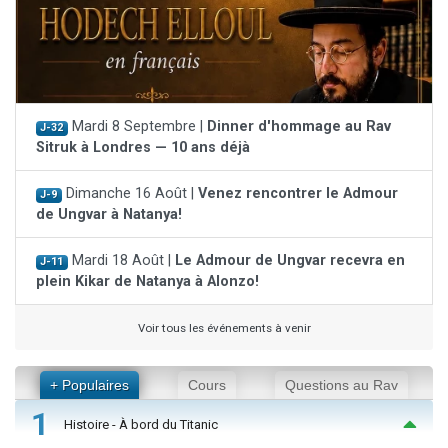
Mardi 8 Septembre |
Dinner d'hommage au Rav
J-32
Sitruk à Londres — 10 ans déjà
Dimanche 16 Août |
Venez rencontrer le Admour
J-9
de Ungvar à Natanya!
Mardi 18 Août |
Le Admour de Ungvar recevra en
J-11
plein Kikar de Natanya à Alonzo!
Voir tous les événements à venir
+ Populaires
Cours
Questions au Rav
1
Histoire - À bord du Titanic