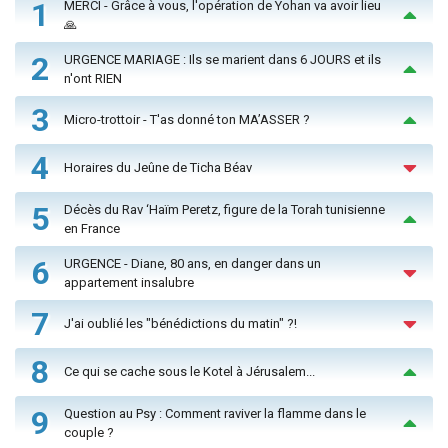
1
MERCI - Grâce à vous, l'opération de Yohan va avoir lieu
🙏
2
URGENCE MARIAGE : Ils se marient dans 6 JOURS et ils
n'ont RIEN
3
Micro-trottoir - T'as donné ton MA’ASSER ?
4
Horaires du Jeûne de Ticha Béav
5
Décès du Rav ‘Haïm Peretz, figure de la Torah tunisienne
en France
6
URGENCE - Diane, 80 ans, en danger dans un
appartement insalubre
7
J'ai oublié les "bénédictions du matin" ?!
8
Ce qui se cache sous le Kotel à Jérusalem...
9
Question au Psy : Comment raviver la flamme dans le
couple ?