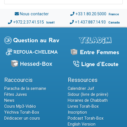
Nous contacter
+33.1.80.20.5000
France
+972.2.37.41.515
+1.437.887.14.93
Israël
Canada
Raccourcis
Ressources
Paracha de la semaine
Calendrier Juif
Fêtes Juives
Sidour (livre de prière)
News
Horaires de Chabbath
Cours Mp3-Vidéo
Livres Torah-Box
Yéchiva Torah-Box
Inscription
Dédicacer un cours
Podcast Torah-Box
English Version