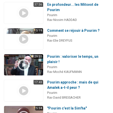
En profondeur... les Mitsvot de
37:56
Pourim
Pourim
Rav Nissim HADDAD
Comment se réjouir à Pourim ?
5:19
Pourim
Rav Elie DREYFUS
Pourim : valoriser le temps, un
29:51
plaisir !
Pourim
Rav Moché KAUFMANN
Pourim approche : mais de qui
17:43
Amalek a-t-il peur ?
Pourim
Rav David BREISACHER
"Pourim c'est la Sim'ha"
5:34