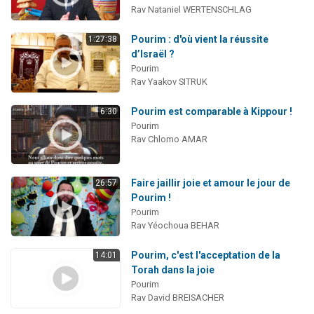
Rav Nataniel WERTENSCHLAG
Pourim : d'où vient la réussite
1:27:38
d’Israël ?
Pourim
Rav Yaakov SITRUK
Pourim est comparable à Kippour !
6:30
Pourim
Rav Chlomo AMAR
Faire jaillir joie et amour le jour de
26:57
Pourim !
Pourim
Rav Yéochoua BEHAR
Pourim, c'est l'acceptation de la
14:01
Torah dans la joie
Pourim
Rav David BREISACHER