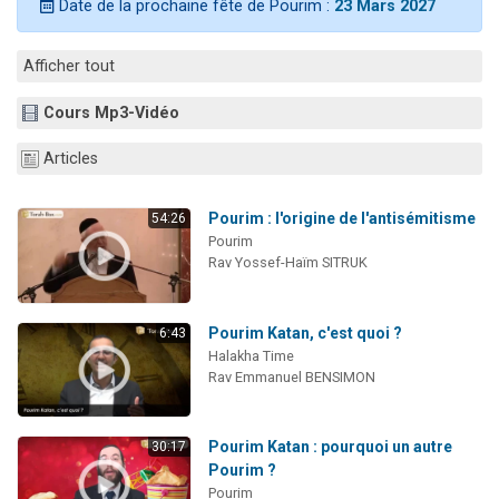
Date de la prochaine fête de Pourim :
23 Mars 2027
3 personnes viennent de nous rejoindre sur WhatsApp
11 personnes viennent de demander une bénédiction
Afficher tout
Il reste 49 places pour étudier en groupe sur Zoom
Cours Mp3-Vidéo
3 personnes viennent de faire un don pour Diane, 80 ans, dans un appartement insalubre
5 personnes viennent de faire un don pour Reloger Rivka, 6 enfants, victime de violences...
Articles
Pourim : l'origine de l'antisémitisme
54:26
Pourim
Rav Yossef-Haïm SITRUK
Pourim Katan, c'est quoi ?
6:43
Halakha Time
Rav Emmanuel BENSIMON
Pourim Katan : pourquoi un autre
30:17
Pourim ?
Pourim