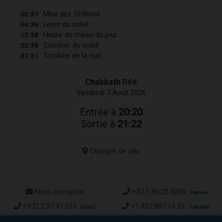
05:37
Mise des Téfilines
06:36
Lever du soleil
13:38
Heure de milieu du jour
20:38
Coucher du soleil
21:21
Tombée de la nuit
Chabbath
Réé
Vendredi 7 Août 2026
Entrée à
20:20
Sortie à
21:22
Changer de ville
Nous contacter
+33.1.80.20.5000
France
+972.2.37.41.515
+1.437.887.14.93
Israël
Canada