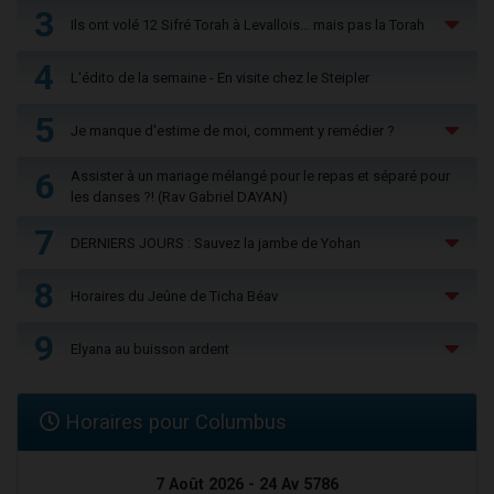
3
Ils ont volé 12 Sifré Torah à Levallois… mais pas la Torah
4
L'édito de la semaine - En visite chez le Steipler
5
Je manque d'estime de moi, comment y remédier ?
6
Assister à un mariage mélangé pour le repas et séparé pour
les danses ?! (Rav Gabriel DAYAN)
7
DERNIERS JOURS : Sauvez la jambe de Yohan
8
Horaires du Jeûne de Ticha Béav
9
Elyana au buisson ardent
Horaires pour Columbus
7 Août 2026 - 24 Av 5786