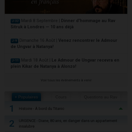
Mardi 8 Septembre |
Dinner d'hommage au Rav
J-32
Sitruk à Londres — 10 ans déjà
Dimanche 16 Août |
Venez rencontrer le Admour
J-9
de Ungvar à Natanya!
Mardi 18 Août |
Le Admour de Ungvar recevra en
J-11
plein Kikar de Natanya à Alonzo!
Voir tous les événements à venir
+ Populaires
Cours
Questions au Rav
1
Histoire - À bord du Titanic
2
URGENCE - Diane, 80 ans, en danger dans un appartement
insalubre