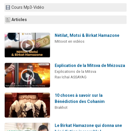
Nouvelle émission radio : Visions de grandeur n°104 : Le Chabbath et le Birkat Hamazone à travers le temps
Cours Mp3-Vidéo
61 personnes viennent de demander une bénédiction
Articles
Ariel vient de donner son Maasser
Il reste 49 places pour étudier en groupe sur Zoom
Nétilat, Motsi & Birkat Hamazone
Eva vient de donner son Maasser
Mitsvot en vidéos
Explication de la Mitsva de Mézouza
Explications de la Mitsva
Rav Ichaï ASSAYAG
10 choses à savoir sur la
Bénédiction des Cohanim
Brakhot
Le Birkat Hamazone qui donna une