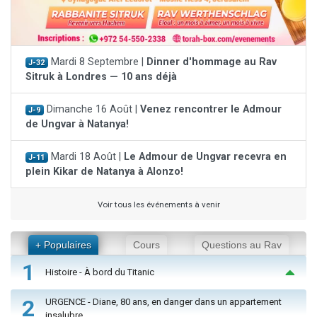
Mardi 8 Septembre |
Dinner d'hommage au Rav
J-32
Sitruk à Londres — 10 ans déjà
Dimanche 16 Août |
Venez rencontrer le Admour
J-9
de Ungvar à Natanya!
Mardi 18 Août |
Le Admour de Ungvar recevra en
J-11
plein Kikar de Natanya à Alonzo!
Voir tous les événements à venir
+ Populaires
Cours
Questions au Rav
1
Histoire - À bord du Titanic
2
URGENCE - Diane, 80 ans, en danger dans un appartement
insalubre