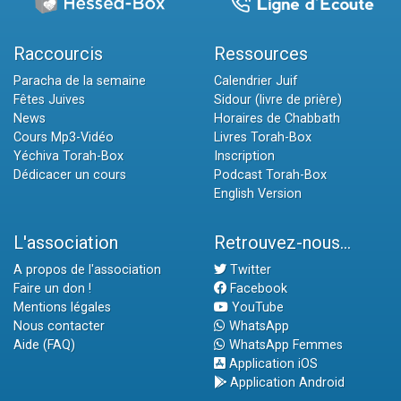
Raccourcis
Ressources
Paracha de la semaine
Calendrier Juif
Fêtes Juives
Sidour (livre de prière)
News
Horaires de Chabbath
Cours Mp3-Vidéo
Livres Torah-Box
Yéchiva Torah-Box
Inscription
Dédicacer un cours
Podcast Torah-Box
English Version
L'association
Retrouvez-nous...
A propos de l'association
Twitter
Faire un don !
Facebook
Mentions légales
YouTube
Nous contacter
WhatsApp
Aide (FAQ)
WhatsApp Femmes
Application iOS
Application Android