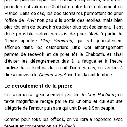
périodes estivales où Chabbath rentre tard, notamment en
France. Dans ce cas, les décisionnaires permettent de prier
l’office de ‘
Arvit
non pas à la sortie des étoiles, mais bien
plus tôt, afin de pouvoir s’attabler plus tôt également. Il est
donc possible selon ces avis de prier
‘Arvit
à partir de
l’heure appelée
Plag Hamin’ha
, qui est généralement
affichée dans les calendriers juifs. Cet aménagement
permet de recevoir et de prier tôt le Chabbath, et ainsi
d’éviter les désagréments dus à la fatigue et à l’heure
tardive de la tombée de la nuit. Dans ce cas, on veillera à
dire à nouveau le
Chéma’ Israël
une fois la nuit tombée.
Le déroulement de la prière
On commence généralement par lire
le Chir Hachirim
, un
texte magnifique rédigé par le roi Chlomo et qui est une
allégorie de l’amour puissant qui unit D.ieu à Son peuple.
Comme pour tous les offices, on veillera à répondre avec
ferveur et concentration au
Kaddich
.