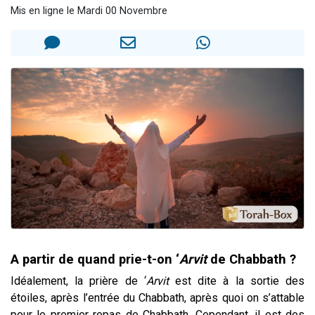
Mis en ligne le Mardi 00 Novembre
61 personnes viennent de demander une bénédiction
Il reste 49 places pour étudier en groupe sur Zoom
Ariel vient de donner son Maasser
Nathaniel vient de donner son Maasser
4 personnes viennent de nous rejoindre sur WhatsApp
A partir de quand prie-t-on ‘
Arvit
de Chabbath ?
Idéalement, la prière de ‘
Arvit
est dite à la sortie des
étoiles, après l’entrée du Chabbath, après quoi on s’attable
pour le premier repas de Chabbath. Cependant, il est des