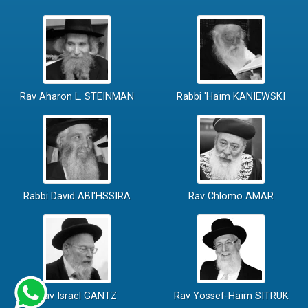
Rav Aharon L. STEINMAN
Rabbi 'Haïm KANIEWSKI
Rabbi David ABI'HSSIRA
Rav Chlomo AMAR
Rav Israël GANTZ
Rav Yossef-Haïm SITRUK