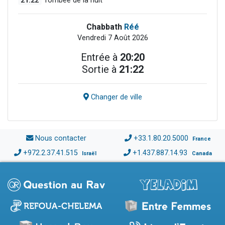
Tombée de la nuit
Chabbath
Réé
Vendredi 7 Août 2026
Entrée à
20:20
Sortie à
21:22
Changer de ville
Nous contacter
+33.1.80.20.5000
France
+972.2.37.41.515
+1.437.887.14.93
Israël
Canada