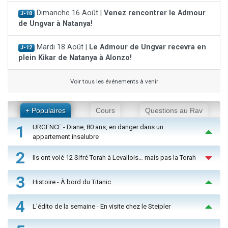
Dimanche 16 Août |
Venez rencontrer le Admour
J-10
de Ungvar à Natanya!
Mardi 18 Août |
Le Admour de Ungvar recevra en
J-12
plein Kikar de Natanya à Alonzo!
Voir tous les événements à venir
+ Populaires
Cours
Questions au Rav
1
URGENCE - Diane, 80 ans, en danger dans un
appartement insalubre
2
Ils ont volé 12 Sifré Torah à Levallois… mais pas la Torah
3
Histoire - À bord du Titanic
4
L'édito de la semaine - En visite chez le Steipler