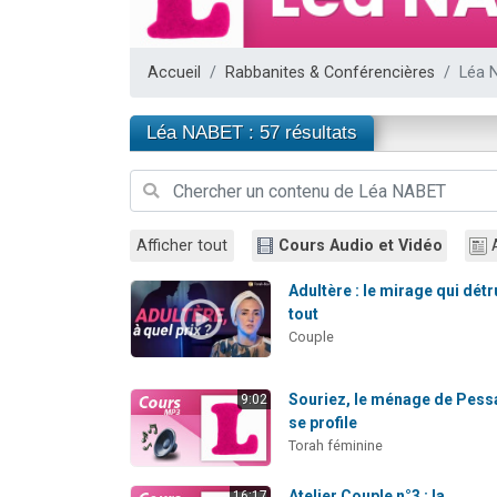
6 personnes 
4 personn
Accueil
Rabbanites & Conférencières
Léa 
2 personn
4 personnes 
Léa NABET : 57 résultats
3 nouvel
Afficher tout
Cours Audio et Vidéo
Adultère : le mirage qui détr
tout
Couple
Souriez, le ménage de Pess
9:02
se profile
Torah féminine
Atelier Couple n°3 : la
16:17