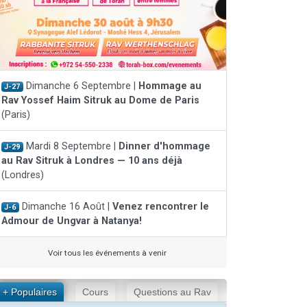
Dimanche 6 Septembre |
Hommage au
J-27
Rav Yossef Haim Sitruk au Dome de Paris
(Paris)
Mardi 8 Septembre |
Dinner d'hommage
J-29
au Rav Sitruk à Londres — 10 ans déjà
(Londres)
Dimanche 16 Août |
Venez rencontrer le
J-6
Admour de Ungvar à Natanya!
Voir tous les événements à venir
+ Populaires
Cours
Questions au Rav