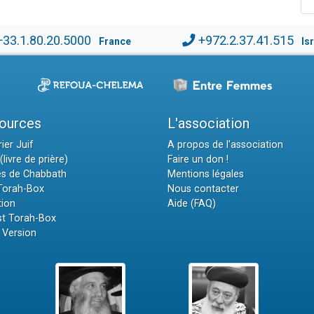
+33.1.80.20.5000
+972.2.37.41.515
France
Is
ources
L'association
ier Juif
A propos de l'association
(livre de prière)
Faire un don !
es de Chabbath
Mentions légales
 Torah-Box
Nous contacter
tion
Aide (FAQ)
t Torah-Box
 Version