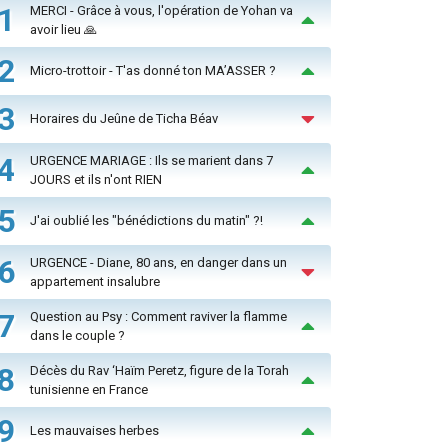
1
MERCI - Grâce à vous, l'opération de Yohan va
avoir lieu 🙏
2
Micro-trottoir - T'as donné ton MA’ASSER ?
3
Horaires du Jeûne de Ticha Béav
4
URGENCE MARIAGE : Ils se marient dans 7
JOURS et ils n'ont RIEN
5
J'ai oublié les "bénédictions du matin" ?!
6
URGENCE - Diane, 80 ans, en danger dans un
appartement insalubre
7
Question au Psy : Comment raviver la flamme
dans le couple ?
8
Décès du Rav ‘Haïm Peretz, figure de la Torah
tunisienne en France
9
Les mauvaises herbes