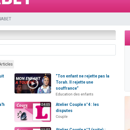
viennent de nous rejoindre sur WhatsApp
es viennent de faire un don pour Reloger Rivka, 6 enfants, victime de violences
NABET
es viennent de faire un don pour 1 Journée de Vacances Pour les Enfants
viennent de nous rejoindre sur WhatsApp
les musiques dans Torah-Box Music
Articles
uit
“Ton enfant ne rejette pas la
Torah. Il rejette une
souffrance”
Education des enfants
a'h
Atelier Couple n°4 : les
24:05
disputes
Couple
Atelier Couple n°2 (suite) :
11:02