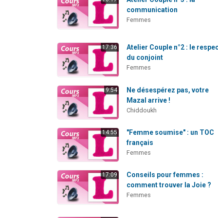
communication
Femmes
Atelier Couple n°2 : le respe
17:36
du conjoint
Femmes
Ne désespérez pas, votre
9:54
Mazal arrive !
Chiddoukh
"Femme soumise" : un TOC
14:55
français
Femmes
Conseils pour femmes :
17:09
comment trouver la Joie ?
Femmes