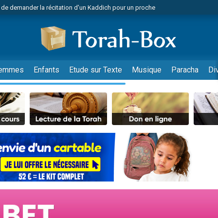
 de demander la récitation d'un Kaddich pour un proche
viennent de nous rejoindre sur WhatsApp
viennent de nous rejoindre sur WhatsApp
donner son Maasser
nes viennent de faire un don pour Événements Torah-Box
emmes
Enfants
Etude sur Texte
Musique
Paracha
Di
r vient de donner son Maasser
es viennent de faire un don pour Tsédaka : pauvres d'Israel
viennent de nous rejoindre sur WhatsApp
 viennent de demander une bénédiction
49 places pour étudier en groupe sur Zoom
es viennent de faire un don pour Diane, 80 ans, dans un appartement insalub
viennent de nous rejoindre sur WhatsApp
 viennent de demander une bénédiction
49 places pour étudier en groupe sur Zoom
viennent de nous rejoindre sur WhatsApp