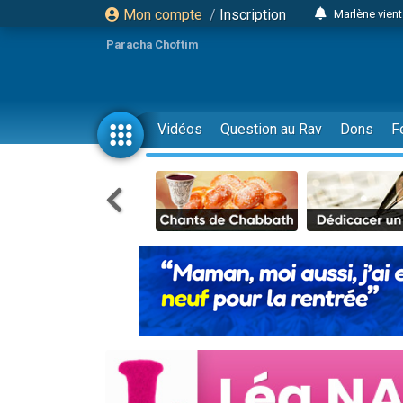
Mon compte
/
Inscription
Marlène vient
2 personnes 
Paracha Choftim
2 personnes 
Eli vient de 
3 person
Vidéos
Question au Rav
Dons
F
Lisbel Esthe
2 personn
3 personnes 
11 personnes
Il reste 
3 personn
2 personnes 
29 personnes
Il reste 
2 personnes 