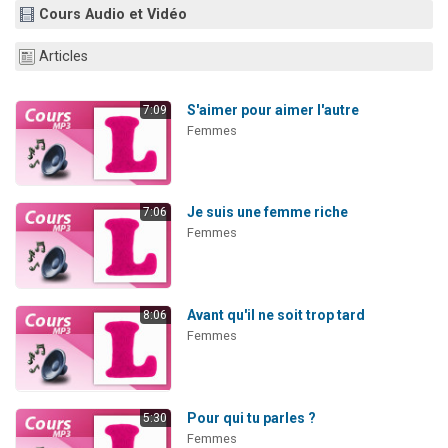
Cours Audio et Vidéo
Dovan vient de donner son Maasser
2 personnes viennent de nous rejoindre sur WhatsApp
Articles
2 personnes viennent de nous rejoindre sur WhatsApp
Malgorzata vient de donner son Maasser
S'aimer pour aimer l'autre
7:09
Femmes
3 personnes viennent de nous rejoindre sur WhatsApp
Je suis une femme riche
7:06
Femmes
Avant qu'il ne soit trop tard
8:06
Femmes
Pour qui tu parles ?
5:30
Femmes