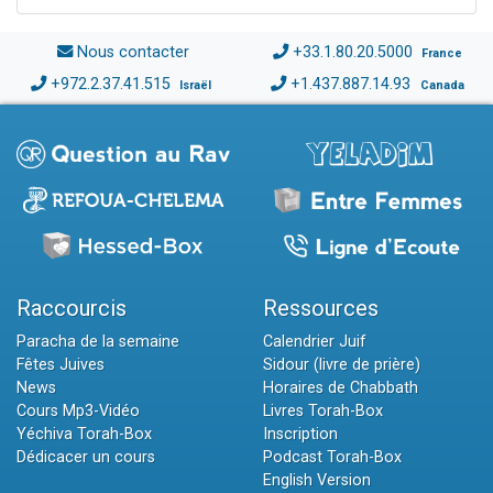
Nous contacter
+33.1.80.20.5000
France
+972.2.37.41.515
+1.437.887.14.93
Israël
Canada
Raccourcis
Ressources
Paracha de la semaine
Calendrier Juif
Fêtes Juives
Sidour (livre de prière)
News
Horaires de Chabbath
Cours Mp3-Vidéo
Livres Torah-Box
Yéchiva Torah-Box
Inscription
Dédicacer un cours
Podcast Torah-Box
English Version