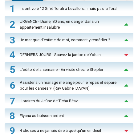
1
Ils ont volé 12 Sifré Torah à Levallois… mais pas la Torah
2
URGENCE - Diane, 80 ans, en danger dans un
appartement insalubre
3
Je manque d'estime de moi, comment y remédier ?
4
DERNIERS JOURS : Sauvez la jambe de Yohan
5
L'édito de la semaine - En visite chez le Steipler
6
Assister à un mariage mélangé pour le repas et séparé
pour les danses ?! (Rav Gabriel DAYAN)
7
Horaires du Jeûne de Ticha Béav
8
Elyana au buisson ardent
9
4 choses à ne jamais dire à quelqu'un en deuil