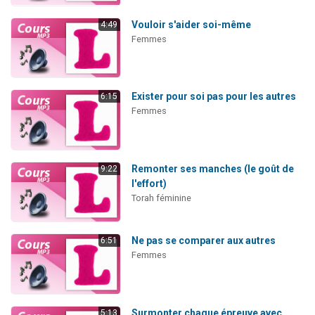
Vouloir s'aider soi-même
4:49
Femmes
Exister pour soi pas pour les autres
6:15
Femmes
Remonter ses manches (le goût de
9:22
l'effort)
Torah féminine
Ne pas se comparer aux autres
6:51
Femmes
Surmonter chaque épreuve avec
5:13