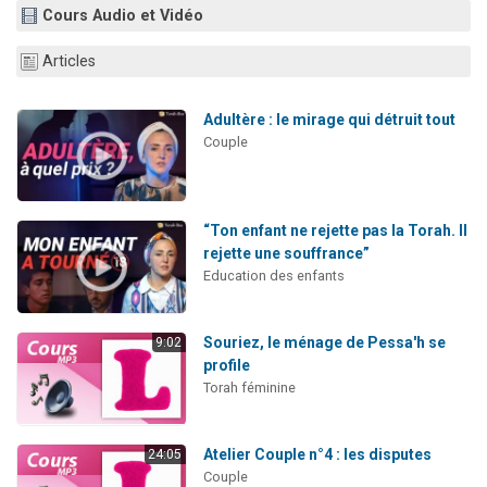
Cours Audio et Vidéo
Dovan vient de donner son Maasser
2 personnes viennent de nous rejoindre sur WhatsApp
Articles
2 personnes viennent de nous rejoindre sur WhatsApp
Malgorzata vient de donner son Maasser
Adultère : le mirage qui détruit tout
Couple
3 personnes viennent de nous rejoindre sur WhatsApp
“Ton enfant ne rejette pas la Torah. Il
rejette une souffrance”
Education des enfants
Souriez, le ménage de Pessa'h se
9:02
profile
Torah féminine
Atelier Couple n°4 : les disputes
24:05
Couple