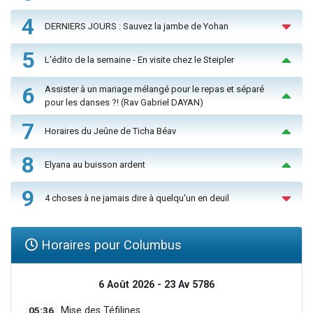
4
DERNIERS JOURS : Sauvez la jambe de Yohan
5
L'édito de la semaine - En visite chez le Steipler
6
Assister à un mariage mélangé pour le repas et séparé
pour les danses ?! (Rav Gabriel DAYAN)
7
Horaires du Jeûne de Ticha Béav
8
Elyana au buisson ardent
9
4 choses à ne jamais dire à quelqu'un en deuil
Horaires pour Columbus
6 Août 2026 - 23 Av 5786
05:36
Mise des Téfilines