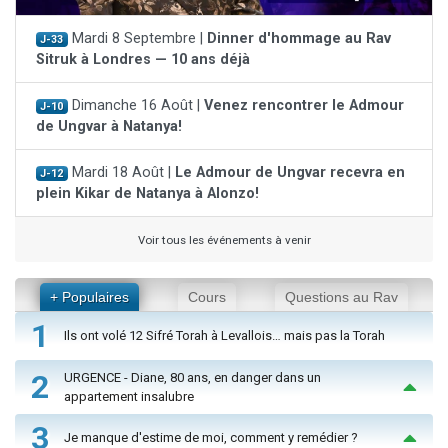
Mardi 8 Septembre |
Dinner d'hommage au Rav
J-33
Sitruk à Londres — 10 ans déjà
Dimanche 16 Août |
Venez rencontrer le Admour
J-10
de Ungvar à Natanya!
Mardi 18 Août |
Le Admour de Ungvar recevra en
J-12
plein Kikar de Natanya à Alonzo!
Voir tous les événements à venir
+ Populaires
Cours
Questions au Rav
1
Ils ont volé 12 Sifré Torah à Levallois… mais pas la Torah
2
URGENCE - Diane, 80 ans, en danger dans un
appartement insalubre
3
Je manque d'estime de moi, comment y remédier ?