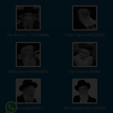
Rav Aharon L. STEINMAN
Rabbi 'Haïm KANIEWSKI
Rabbi David ABI'HSSIRA
Rav Chlomo AMAR
Rav Israël GANTZ
Rav Yossef-Haïm SITRUK