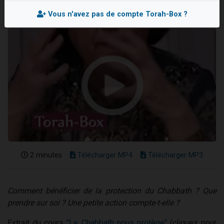
Il reste 49 places pour étudier en groupe sur Zoom
Vous n'avez pas de compte Torah-Box ?
3 personnes viennent de nous rejoindre sur WhatsApp
2 personnes viennent de nous rejoindre sur WhatsApp
2 nouvelles musiques dans Torah-Box Music
6 personnes viennent de nous rejoindre sur WhatsApp
2 minutes
Télécharger MP4
Télécharger MP3
Comment bénéficier de la protection du Chabbath ? Que
prendre sur soi ? Une petite action compte-t-elle ?
Extrait du cours
"Le Chabbath nous protège"
(cliquez pour