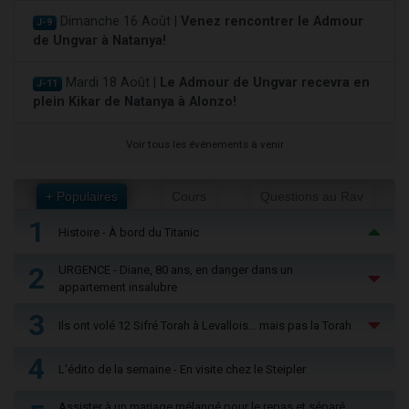
Dimanche 16 Août |
Venez rencontrer le Admour
J-9
de Ungvar à Natanya!
Mardi 18 Août |
Le Admour de Ungvar recevra en
J-11
plein Kikar de Natanya à Alonzo!
Voir tous les événements à venir
+ Populaires
Cours
Questions au Rav
1
Histoire - À bord du Titanic
2
URGENCE - Diane, 80 ans, en danger dans un
appartement insalubre
3
Ils ont volé 12 Sifré Torah à Levallois… mais pas la Torah
4
L'édito de la semaine - En visite chez le Steipler
Assister à un mariage mélangé pour le repas et séparé