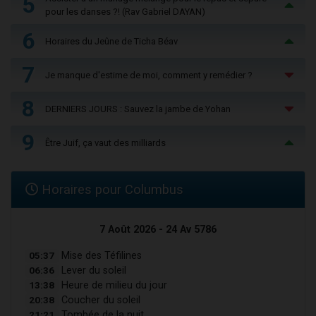
5
pour les danses ?! (Rav Gabriel DAYAN)
6
Horaires du Jeûne de Ticha Béav
7
Je manque d'estime de moi, comment y remédier ?
8
DERNIERS JOURS : Sauvez la jambe de Yohan
9
Être Juif, ça vaut des milliards
Horaires pour Columbus
7 Août 2026 - 24 Av 5786
05:37
Mise des Téfilines
06:36
Lever du soleil
13:38
Heure de milieu du jour
20:38
Coucher du soleil
21:21
Tombée de la nuit