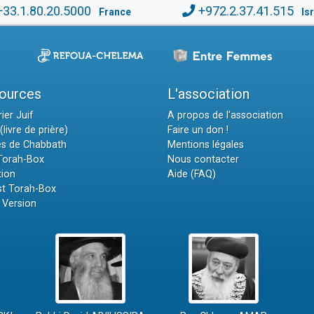
+33.1.80.20.5000
+972.2.37.41.515
France
Is
ources
L'association
ier Juif
A propos de l'association
(livre de prière)
Faire un don !
es de Chabbath
Mentions légales
 Torah-Box
Nous contacter
tion
Aide (FAQ)
t Torah-Box
 Version