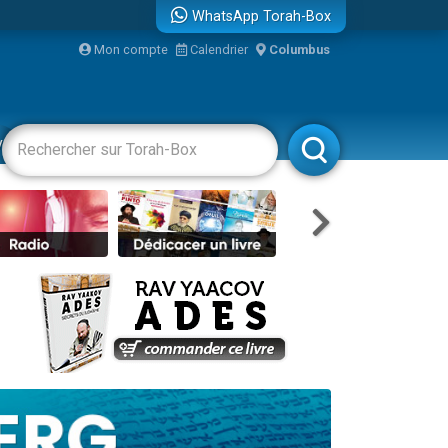
WhatsApp Torah-Box
...
Mon compte
Calendrier
Columbus
vertissements
Livres
Rabbanim
bre