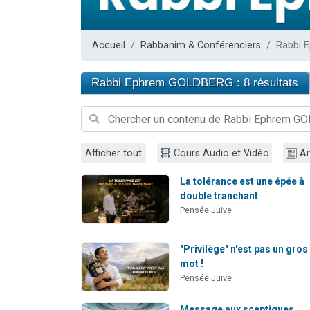
Il reste 
12 nouve
Accueil
Rabbanim & Conférenciers
Rabbi 
3 personnes 
2 personnes 
Rabbi Ephrem GOLDBERG : 8 résultats
2 personnes 
Afficher tout
Cours Audio et Vidéo
Ar
La tolérance est une épée à
double tranchant
Pensée Juive
"Privilège" n'est pas un gros
mot !
Pensée Juive
Message aux sceptiques