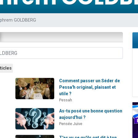
49 places pour étudier en groupe sur Zoom
lles musiques dans Torah-Box Music
Ephrem GOLDBERG
viennent de nous rejoindre sur WhatsApp
viennent de nous rejoindre sur WhatsApp
viennent de nous rejoindre sur WhatsApp
ticles
Comment passer un Séder de
Pessa'h original, plaisant et
utile ?
Pessah
As-tu posé une bonne question
aujourd'hui ?
Pensée Juive
T'as vu ce qu'ils ont dit à ton