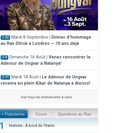
Mardi 8 Septembre |
Dinner d'hommage
J-32
au Rav Sitruk à Londres — 10 ans déjà
Dimanche 16 Août |
Venez rencontrer le
J-9
Admour de Ungvar à Natanya!
Mardi 18 Août |
Le Admour de Ungvar
J-11
recevra en plein Kikar de Natanya à Alonzo!
Voir tous les événements à venir
+ Populaires
Cours
Questions au Rav
1
Histoire - À bord du Titanic