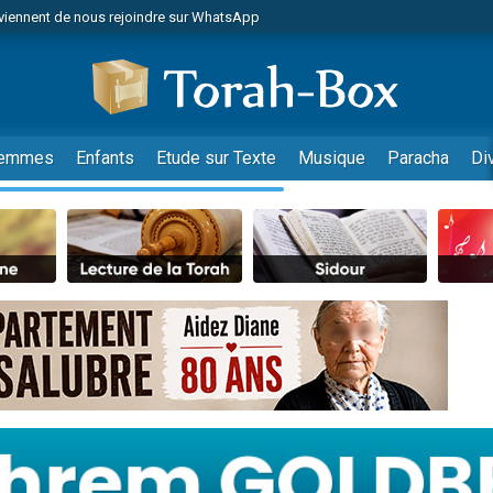
viennent de nous rejoindre sur WhatsApp
es viennent de faire un don pour Reloger Rivka, 6 enfants, victime de violences
es viennent de faire un don pour 1 Journée de Vacances Pour les Enfants
 viennent de demander une bénédiction
viennent de nous rejoindre sur WhatsApp
emmes
Enfants
Etude sur Texte
Musique
Paracha
Di
49 places pour étudier en groupe sur Zoom
nes viennent de faire un don pour Diane, 80 ans, dans un appartement insalu
 donner son Maasser
viennent de nous rejoindre sur WhatsApp
viennent de nous rejoindre sur WhatsApp
es viennent de faire un don pour 5 jours de vacances aux Orphelins
de donner son Maasser
 viennent de demander une bénédiction
viennent de nous rejoindre sur WhatsApp
nnes viennent de faire un don pour Sauvez la jambe de Yohan