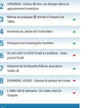
2
URGENCE - Diane, 80 ans, en danger dans un
appartement insalubre
3
Mitsva en panique 😨 Arriver à l'heure à la
Téfila
4
Horaires du Jeûne de Ticha Béav
5
Panique à la boulangerie Cachère
6
Ils ont volé 12 Sifré Torah à Levallois… mais
pas la Torah
7
Résumé de la Paracha Réé en animation
Vidéo IA
8
DERNIERS JOURS : Sauvez la jambe de Yohan
9
L'édito de la semaine - En visite chez le
Steipler