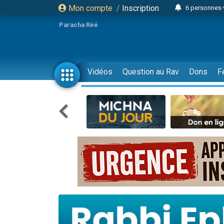
Mon compte
/
Inscription
6 personnes 
4 personn
Paracha Réé
2 personn
17 personnes
4 personnes 
Vidéos
Question au Rav
Dons
F
Il reste 
23 person
Eva vient de
4 personnes 
3 personnes 
3 personn
Odaya vient 
13 personnes
2 personnes 
30 perso