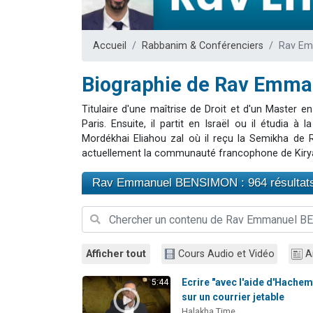
61 personnes
Il reste 
Accueil
Rabbanim & Conférenciers
Rav E
Ariel vient 
Nathaniel vi
Biographie de Rav Emm
4 personnes 
Titulaire d'une maîtrise de Droit et d'un Master 
Paris. Ensuite, il partit en Israël ou il étudia 
Mordékhai Eliahou zal où il reçu la Semikha de R
actuellement la communauté francophone de Kiry
Rav Emmanuel BENSIMON : 964 résultat
Afficher tout
Cours Audio et Vidéo
A
Ecrire "avec l'aide d'Hachem
5:44
sur un courrier jetable
Halakha Time