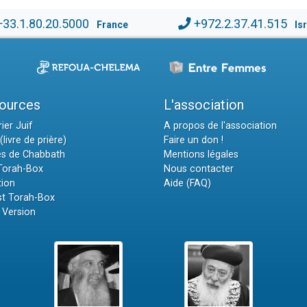
+33.1.80.20.5000
+972.2.37.41.515
France
Is
ources
L'association
ier Juif
A propos de l'association
(livre de prière)
Faire un don !
es de Chabbath
Mentions légales
 Torah-Box
Nous contacter
tion
Aide (FAQ)
t Torah-Box
 Version