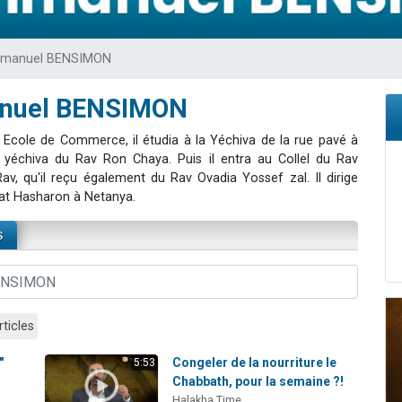
 viennent de demander une bénédiction
49 places pour étudier en groupe sur Zoom
mmanuel BENSIMON
de donner son Maasser
ent de donner son Maasser
anuel BENSIMON
viennent de nous rejoindre sur WhatsApp
en Ecole de Commerce, il étudia à la Yéchiva de la rue pavé à
à la yéchiva du Rav Ron Chaya. Puis il entra au Collel du Rav
av, qu'il reçu également du Rav Ovadia Yossef zal. Il dirige
at Hasharon à Netanya.
s
rticles
"
Congeler de la nourriture le
5:53
Chabbath, pour la semaine ?!
Halakha Time