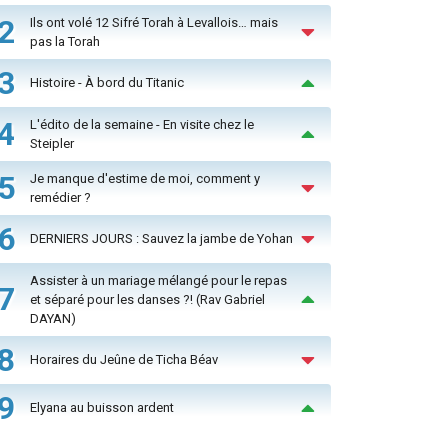
2
Ils ont volé 12 Sifré Torah à Levallois… mais
pas la Torah
3
Histoire - À bord du Titanic
4
L'édito de la semaine - En visite chez le
Steipler
5
Je manque d'estime de moi, comment y
remédier ?
6
DERNIERS JOURS : Sauvez la jambe de Yohan
Assister à un mariage mélangé pour le repas
7
et séparé pour les danses ?! (Rav Gabriel
DAYAN)
8
Horaires du Jeûne de Ticha Béav
9
Elyana au buisson ardent