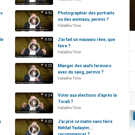
es
Photographier des portraits
4:35
ou des animaux, permis ?
Halakha Time
le
J'ai fait un mauvais rêve, que
6:06
faire ?
Halakha Time
Manger des œufs fermiers
5:25
avec du sang, permis ?
Halakha Time
Voter aux élections d'après la
6:24
Torah ?
Halakha Time
s
J'ai prié ce matin sans faire
5:20
Nétilat Yadayim...
recommencer ?