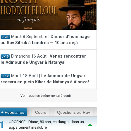
Mardi 8 Septembre |
Dinner d'hommage
J-33
au Rav Sitruk à Londres — 10 ans déjà
Dimanche 16 Août |
Venez rencontrer
J-10
le Admour de Ungvar à Natanya!
Mardi 18 Août |
Le Admour de Ungvar
J-12
recevra en plein Kikar de Natanya à Alonzo!
Voir tous les événements à venir
+ Populaires
Cours
Questions au Rav
1
URGENCE - Diane, 80 ans, en danger dans un
appartement insalubre