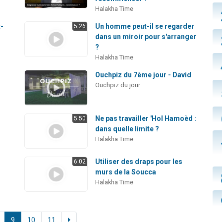
Halakha Time
t-
Un homme peut-il se regarder
5:26
dans un miroir pour s'arranger
?
Halakha Time
Ouchpiz du 7ème jour - David
Ouchpiz du jour
s
Ne pas travailler 'Hol Hamoèd :
5:50
dans quelle limite ?
Halakha Time
Utiliser des draps pour les
6:02
murs de la Soucca
Halakha Time
9
10
11