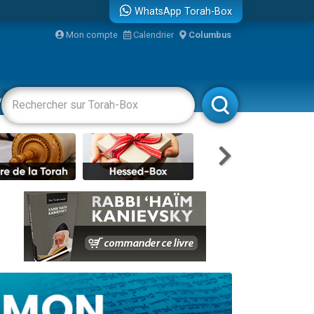
WhatsApp Torah-Box
Mon compte
Calendrier
Columbus
re
vertissements
Livres
Rabbanim
travers le temps