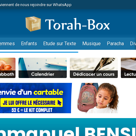
viennent de nous rejoindre sur WhatsApp
de donner son Maasser
es viennent de faire un don pour 5 jours de vacances aux Orphelins
es viennent de faire un don pour Diane, 80 ans, dans un appartement insalub
viennent de nous rejoindre sur WhatsApp
emmes
Enfants
Etude sur Texte
Musique
Paracha
Di
 viennent de demander une bénédiction
nnes viennent de faire un don pour Sauvez la jambe de Yohan
49 places pour étudier en groupe sur Zoom
lles musiques dans Torah-Box Music
viennent de nous rejoindre sur WhatsApp
viennent de nous rejoindre sur WhatsApp
les musiques dans Torah-Box Music
viennent de nous rejoindre sur WhatsApp
es viennent de faire un don pour Tsédaka : pauvres d'Israel
sion radio : Visions de grandeur n°104 : Le Chabbath et le Birkat Hamazone à 