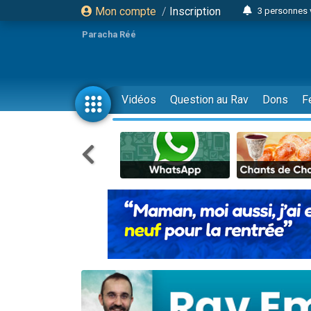
Mon compte
/
Inscription
3 personnes 
Odaya vient 
Paracha Réé
3 personn
3 personn
2 personnes 
Vidéos
Question au Rav
Dons
F
13 personnes
30 perso
Il reste 
12 nouve
3 personnes 
2 personnes 
2 nouvel
3 personnes 
8 personn
Nouvelle émis