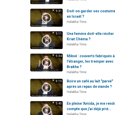
Doit-on garder ses coutum
5:31
en Israël ?
Halakha Time
Une femme doit-elle réciter 
5:11
Kriat Chéma ?
Halakha Time
Mikvé : couverts fabriqués à
5:34
l'étranger, les tremper avec
Brakha ?
Halakha Time
Boire un café au lait "parvé"
6:10
après un repas de viande ?
Halakha Time
En pleine 'Amida, je me rend
5:40
compte que j'ai déjà prié...
Halakha Time