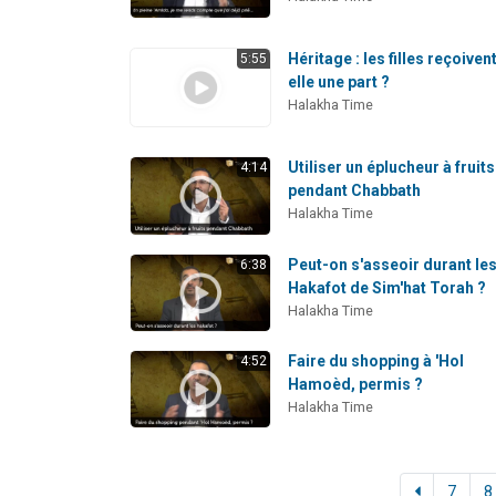
Héritage : les filles reçoiven
5:55
elle une part ?
Halakha Time
Utiliser un éplucheur à fruits
4:14
pendant Chabbath
Halakha Time
Peut-on s'asseoir durant le
6:38
Hakafot de Sim'hat Torah ?
Halakha Time
Faire du shopping à 'Hol
4:52
Hamoèd, permis ?
Halakha Time
7
8