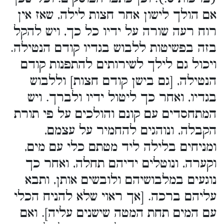
אם הולך לישון אחר חצות לילה, שאז אין
רוח רעה שורה על ידיו כל כך, ויש להקל
בזה בפשיטות ללבוש בגדיו קודם הנטילה.
ויכול גם לילך לשירותים להתפנות קודם
הנטילה, [גם בישן קודם חצות] וללבוש
בגדיו, ואחר כך ליטול ידיו ולברך. ויש
המתחסדים עם קונם והולכים על פי תורת
הקבלה, ונוהגים להחמיר על עצמם,
ומניחים בלילה ליד מטתם כלי עם מים,
וקערה, ונוטלים ידיהם תחלה, ואחר כך
נוגעים במלבושיהם ולובשים אותן, ותבא
עליהם ברכה. [אך ראוי שלא להניח הכלי
עם המים תחת המטה שישנים עליה]. ואם