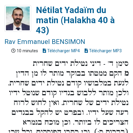
Nétilat Yadaïm du
matin (Halakha 40 à
43)
Rav Emmanuel BENSIMON
10 minutes
Télécharger MP4
Télécharger MP3
סימן ד' - דיני נטילת ידים שחרית
מ
הקם ממטתו בבוקר מותר לו מן הדין
לגעת במלבושיו קודם נטילת ידים שחרית.
ולכן מותר ללבוש בגדיו קודם שנוטל ידיו
נטילת ידים של שחרית, ואין לחוש לרוח
רעה שעל ידיו. ובפרט יש להקל בבגדים
הצריכים לו ביותר. וכן מוכח בגמרא
(ברכות ס:). וכן כתבו הפוסקים. וכל שכן