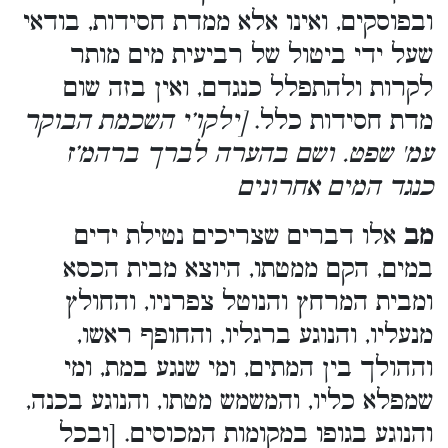
ובפוסקים, ואינו אלא ממדת חסידות, בודאי
שעל ידי ביטול של רביעית מים מותר
לקרות ולהתפלל כנגדם, ואין בזה שום
מדת חסידות כלל.
[ילקו’י השכמת הבוקר
עמ' שפט. ושם בהערה לברך ברהמ’ז
כנגד המים אחרונים
מב
אלו דברים שצריכים נטילת ידים
במים, הקם ממטתו, היוצא מבית הכסא
ומבית המרחץ והנוטל צפרניו, והחולץ
מנעליו, והנוגע ברגליו, והחופף ראשו,
וההולך בין המתים, ומי שנגע במת, ומי
שמפלא כליו, והמשמש מטתו, והנוגע בכנה,
והנוגע בגופו במקומות המכוסים. [ובכל