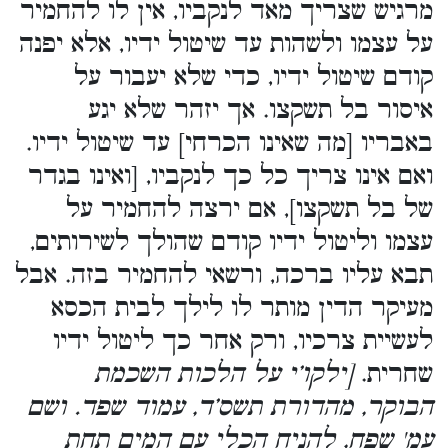
מרגיש שצריך מאד לנקביו, אין לו להחמיר
על עצמו ולשהות עד שיטול ידיו, אלא יפנה
קודם שיטול ידיו, כדי שלא יעבור על
איסור בל תשקצו. אך יזהר שלא יגע
באבריו [מה שאינו הכרחי] עד שיטול ידיו.
ואם אינו צריך כל כך לנקביו, [ואינו בגדר
של בל תשקצו], אם ירצה להחמיר על
עצמו וליטול ידיו קודם שהולך לשירותים,
תבא עליו ברכה, ורשאי להחמיר בזה. אבל
מעיקר הדין מותר לו לילך לבית הכסא
לעשיית צרכיו, ורק אחר כך ליטול ידיו
שחרית.
[ילקו’י על הלכות השכמת
הבוקר, מהדורת תשס’ד, עמוד שפד. ושם
עמ' שפח, להניח הכלי עם המים תחת