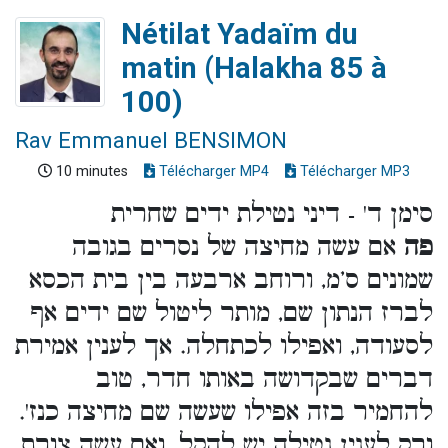
Nétilat Yadaïm du
matin (Halakha 85 à
100)
Rav Emmanuel BENSIMON
10 minutes
Télécharger MP4
Télécharger MP3
סימן ד' - דיני נטילת ידים שחרית
פה
אם עשה מחיצה של נסרים בגובה
שמונים ס’מ, ורוחב ארבעה בין בית הכסא
לברז הנתון שם, מותר ליטול שם ידים אף
לסעודה, ואפילו לכתחלה. אך לענין אמירת
דברים שבקדושה באותו חדר, טוב
להחמיר בזה אפילו שעשה שם מחיצה כנז'.
ורק לענין נטילה יש להקל. ואם עשה צורת