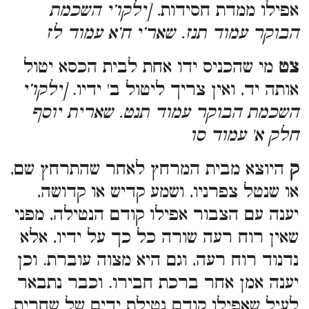
אפילו ממדת חסידות
. [ילקו’י השכמת
הבוקר עמוד תנז. שאר’י ח’א עמוד לז
צט
מי שהכניס ידו אחת לבית הכסא יטול
אותה יד, ואין צריך ליטול ב' ידיו.
[ילקו’י
השכמת הבוקר עמוד תנט. שארית יוסף
חלק א' עמוד סו
ק
היוצא מבית המרחץ לאחר שהתרחץ שם,
או שנטל צפרניו, ושמע קדיש או קדושה,
יענה עם הצבור אפילו קודם הנטילה, מפני
שאין רוח רעה שורה כל כך על ידיו, אלא
נדנוד רוח רעה, וגם היא מצוה עוברת. וכן
יענה אמן אחר ברכת חבירו. וכבר נתבאר
לעיל שאפילו קודם נטילת ידים של שחרית,