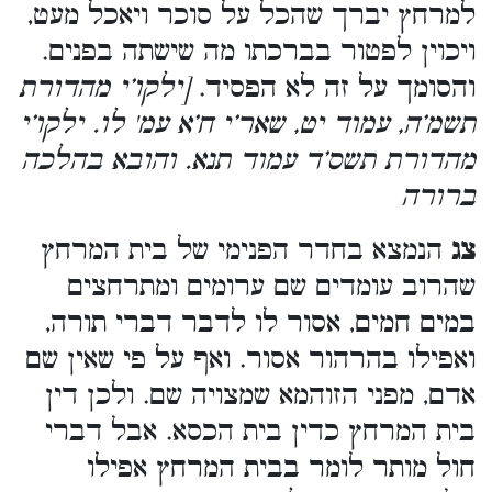
למרחץ יברך שהכל על סוכר ויאכל מעט,
ויכוין לפטור בברכתו מה שישתה בפנים.
והסומך על זה לא הפסיד.
[ילקו’י מהדורת
תשמ’ה, עמוד יט, שאר’י ח’א עמ' לו. ילקו’י
מהדורת תשס’ד עמוד תנא. והובא בהלכה
ברורה
צג
הנמצא בחדר הפנימי של בית המרחץ
שהרוב עומדים שם ערומים ומתרחצים
במים חמים, אסור לו לדבר דברי תורה,
ואפילו בהרהור אסור. ואף על פי שאין שם
אדם, מפני הזוהמא שמצויה שם. ולכן דין
בית המרחץ כדין בית הכסא. אבל דברי
חול מותר לומר בבית המרחץ אפילו