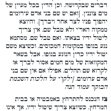
דברים שבקדושה. וכן הדין בכל מעיין של
מים צוננין. [ואם יש שם בני אדם עירומים
יהפוך פניו לצד אחר ויברך]. והיוצא
ממקוה האר’י ולא טבל שם, אין צריך
ליטול ידיו בצאתו. ואם טבל שם, מסתמא
נגע בגופו במקומות המכוסים, וכשיצא משם
יטול ידיו כדין הנוגע בגופו. אבל בשאר
המקוואות של מים חמים אסור לברך או
לקרוא שם תהלים, אפילו אם אין שם בני
אדם ערומים.
[ילקו’י על הלכות השכמת
הבוקר עמוד תנה
צז
הנכנס להתרחץ באמבטיה או בבית
המרחץ, כשיוצא צריך שיטול ידיו, אך אינו