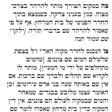
צה
במקום הצורך מותר להרהר בצרכי
מצוה, כגון בעניני צדקה, כשנמצא בתוך
החדר הפנימי של בית המרחץ, אף על פי
שאסור להרהר שם בדברי תורה.
[ילקו’י
שם עמוד תנה
צו
הנכנס לחדר מקוה האר’י ז’ל בצפת,
שלעולם המים שם צוננים, [שהמים
מתחלפים על ידי מי המעיין], מותר לו
לקרוא שם תהלים ולברך שם ברכות, אם
אין שם באותה שעה בני אדם עירומים, וכן
האומר עצמו מלובש בבגדים, שמאחר
והמים שבמקוה לעולם הם צוננים, אין דין
המקוה כדין בית מרחץ שאסרו לומר שם