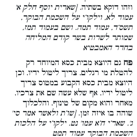
וזהו דוקא בשתיה
. [שארית יוסף חלק א'
עמוד לא, וילקו’י על השכמת הבוקר,
תשס’ד, עמוד תמה. ושם בעמוד תמז,
שמותר לשרות בשר קודם המליחה
בחדר האמבטיא
פח
גם היוצא מבית כסא המיוחד רק
להטלת מי רגלים, צריך ליטול ידיו, וכן
היוצא מבית כסא הקבוע במטוס צריך
ליטול ידיו, אף שלא עשה שם את צרכיו,
מאחר והוא מקום של טינוף, והלכלוך
שוהה בו איזה זמן.
[שו’ת ולאשר אמר סי'
ג'. שאר’י ח’א עמו' נט. ילקו’י על הלכות
השכמת הבוקר עמוד תמט