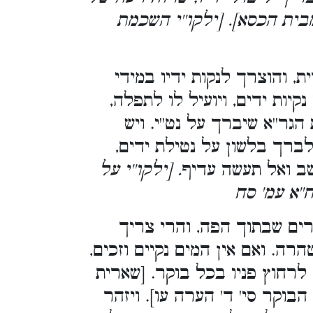
ית הכסא]. [ילקו''י השכמת
ת, והוצרך לנקות ידיו במידי
יות ידים, ויועיל לו לתפלה,
ר''א שיברך על נט''י. ויש
לברך בלשון על נטילת ידים,
ושב ואל תעשה עדיף
. [ילקו''י על
'א עמ' סח
ים שבתוך הפה, והרי צריך
ה. ואם אין המים נקיים וזכים,
לרחוץ פניו בכל בוקר. [שארית
הבוקר סי' ד' הערה עו]. ויזהר