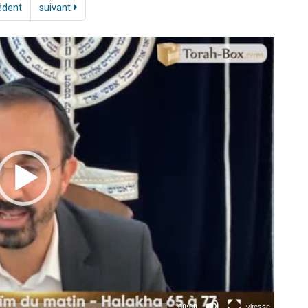
édent
suivant