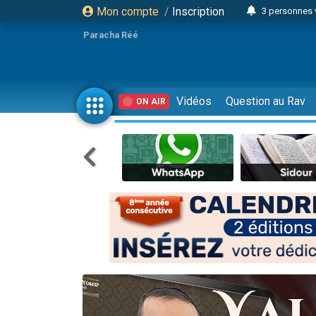
Mon compte
/
Inscription
3 personnes 
Odaya vient 
Paracha Réé
3 personn
3 personn
2 personnes 
Vidéos
Question au Rav
ON AIR
13 personnes
30 perso
Il reste 
12 nouve
3 personnes 
2 personnes 
2 nouvel
3 personnes 
8 personn
Nouvelle émis