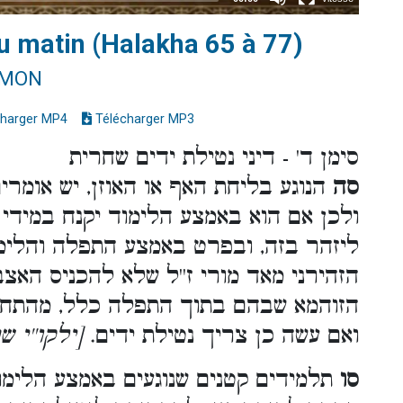
u matin (Halakha 65 à 77)
IMON
harger MP4
Télécharger MP3
סימן ד' - דיני נטילת ידים שחרית
סה
הנוגע בליחת האף או האוזן, יש אומרים
ולכן אם הוא באמצע הלימוד יקנח במידי 
ליזהר בזה, ובפרט באמצע התפלה והלימו
הזהירני מאד מורי ז''ל שלא להכניס האצב
הזוהמא שבהם בתוך התפלה כלל, מהתחל
ואם עשה כן צריך נטילת ידים.
[ילקו''י ש
סו
תלמידים קטנים שנוגעים באמצע הלימו