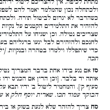
מתחת לכיפה, אין להצריכם ליטול ידיהם
ולכתחלה נכון שהמלמד יאמר להם לשפשף
כשהדבר לא יגרום לביטול תורה. ולכתח
להזהיר את התלמידים הקטנים על נקיות י
שצריכים נטילה. וכן ישגיחו על התלמידי
לחנכם ולהזהירם לבל יגעו ברגליהם בע
כדי שיתפללו וילמדו בטהרה ובנקיות
. [י
תכה
סז
אם נגע בידו אחת בדבר המצריך נטילת 
אותה יד בלבד. [וכן הדין אם הכניס ידו
סעיף ק']. והמחמיר ליטול ב' ידיו תבא ע
הבוקר עמוד תכו. שארית יוסף חלק א' ע
סח
צריך להזהר שלא לגעת בשוק או בירך,