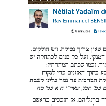
Nétilat Yadaïm d
Rav Emmanuel BENS
8 minutes
Téléc
 שאין צריך נטילה, ויש חולקים.
דמנקי. ועל כל פנים לכתחלה יש
ד, וכמו שכתב המהרח''ו:
ע בתוך האוזנים כדי לנקות
ת הברכות עד גמר עלינו לשבח,
ם עמ' תכג, שאר''י ח''א עמ' סה
ד ברגליהם, או חוככים בראשם