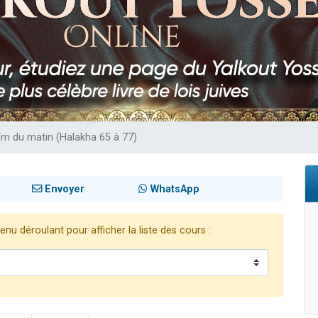
 viennent de demander une bénédiction
49 places pour étudier en groupe sur Zoom
de donner son Maasser
ent de donner son Maasser
viennent de nous rejoindre sur WhatsApp
ïm du matin (Halakha 65 à 77)
Envoyer
WhatsApp
nu déroulant pour afficher la liste des cours :