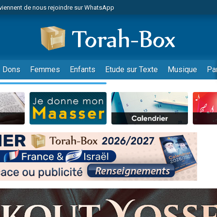
viennent de nous rejoindre sur WhatsApp
de donner son Maasser
es viennent de faire un don pour 5 jours de vacances aux Orphelins
es viennent de faire un don pour Diane, 80 ans, dans un appartement insalub
viennent de nous rejoindre sur WhatsApp
Dons
Femmes
Enfants
Etude sur Texte
Musique
Pa
 viennent de demander une bénédiction
nnes viennent de faire un don pour Sauvez la jambe de Yohan
49 places pour étudier en groupe sur Zoom
lles musiques dans Torah-Box Music
viennent de nous rejoindre sur WhatsApp
viennent de nous rejoindre sur WhatsApp
les musiques dans Torah-Box Music
viennent de nous rejoindre sur WhatsApp
es viennent de faire un don pour Tsédaka : pauvres d'Israel
sion radio : Visions de grandeur n°104 : Le Chabbath et le Birkat Hamazone à 