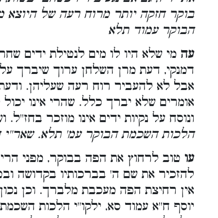
בוקר חזקה יותר מרוח רעה של היוצא מב
הבוקר עמוד תלא
עה
מי שלא היו לו מים לנטילת ידים שחרי
דמנקי, דעת מרן השלחן ערוך שיברך על נק
אבל לא להעביר רוח רעה שעליהן. ודעת הג
אומרים שלא יברך כלל. שהרי אינו יכול 
ונוסח על נקיות ידים אינו מוזכר בחז''ל. 
הלכות השכמת הבוקר עמ' תלא. שאר''י ח'
עו
טוב לרחוץ את הפה בבוקר, מפני הריר
להזכיר את שם ה' בברכותיו בקדושה ובטהר
אין רחיצת הפה מעכבת מלברך. וכן נכון 
יוסף ח''א עמוד סא, ילקו''י הלכות השכמת 