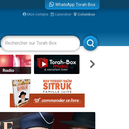
WhatsApp Torah-Box
Mon compte
Calendrier
Columbus
re
racha
Divertissements
Livres
Rabbanim
travers le temps