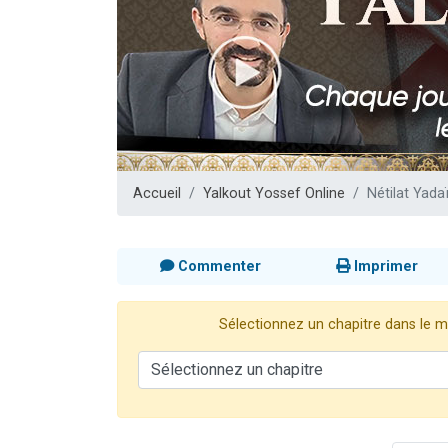
61 personnes
Il reste 
Ariel vient 
Nathaniel vi
4 personnes 
Accueil
Yalkout Yossef Online
Nétilat Yada
Commenter
Imprimer
Sélectionnez un chapitre dans le me