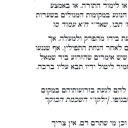
 לימוד התורה, או באמצע
הנוגע במקומות המגולים בשערות
ו' תכו. שאר''י ח''א עמוד סו
ת בידו מהפרק ולמעלה, אך
ם לאחר הנחת התפילין, אף שנגעו
 שיש אומרים שהזרוע ביד שמאל
יר ליטול ידיו תבא עליו ברכה
.
להם לגעת בזרועותיהם במקום
בגופו.
[ילקו''י השכמת הבוקר
וכן מי שתרם דם, אין צריך