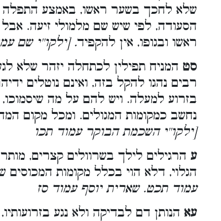
שלא לחכך בשער ראשו, באמצע התפלה או
הסעודה, לפי שיש שם מלמולי זיעה. אבל 
ראשו ובגופו, אין להקפיד
. [ילקו''י שם עמ
סט
המניח תפילין לכתחלה יזהר שלא לגע
רבים נהגו להקל בזה, ואינם נוטלים ידיה
בזרוע למעלה. ויש להם על מה שיסמוכו,
נחשב כמקומות המגולים. ומכל מקום המחמ
[ילקו''י השכמת הבוקר עמוד תכו
ע
הרגילים לילך בשרוולים קצרים, מותר 
הגלוי, דלא הוי בכלל מקומות המכוסים ש
עמוד תכט. שארית יוסף עמוד סז
עא
הנותן דם לבדיקה ולא נגע בזרועותיו, 