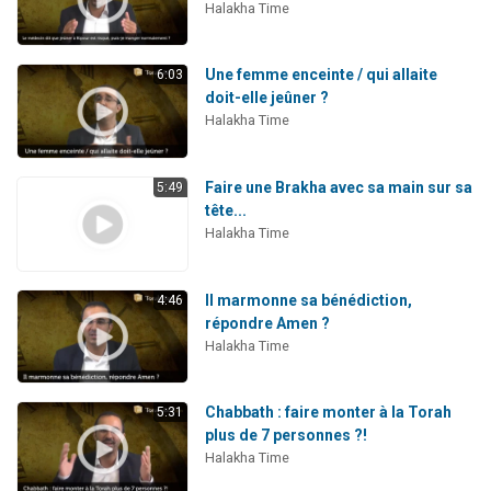
Halakha Time
Une femme enceinte / qui allaite
6:03
doit-elle jeûner ?
Halakha Time
Faire une Brakha avec sa main sur sa
5:49
tête...
Halakha Time
Il marmonne sa bénédiction,
4:46
répondre Amen ?
Halakha Time
Chabbath : faire monter à la Torah
5:31
plus de 7 personnes ?!
Halakha Time