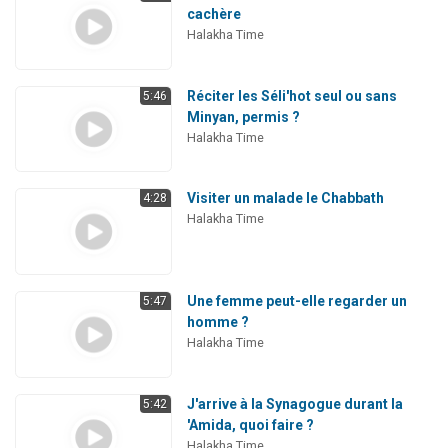
cachère
Halakha Time
Réciter les Séli'hot seul ou sans
5:46
Minyan, permis ?
Halakha Time
Visiter un malade le Chabbath
4:28
Halakha Time
Une femme peut-elle regarder un
5:47
homme ?
Halakha Time
J'arrive à la Synagogue durant la
5:42
'Amida, quoi faire ?
Halakha Time