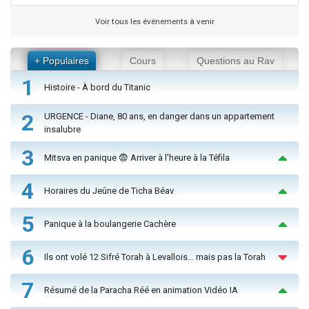
Voir tous les événements à venir
+ Populaires
Cours
Questions au Rav
1
Histoire - À bord du Titanic
2
URGENCE - Diane, 80 ans, en danger dans un appartement
insalubre
3
Mitsva en panique 😨 Arriver à l'heure à la Téfila
4
Horaires du Jeûne de Ticha Béav
5
Panique à la boulangerie Cachère
6
Ils ont volé 12 Sifré Torah à Levallois… mais pas la Torah
7
Résumé de la Paracha Réé en animation Vidéo IA