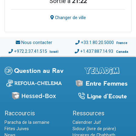
Sortie à
21:22
Changer de ville
Nous contacter
+33.1.80.20.5000
France
+972.2.37.41.515
+1.437.887.14.93
Israël
Canada
Raccourcis
Ressources
Paracha de la semaine
Calendrier Juif
Fêtes Juives
Sidour (livre de prière)
News
Horaires de Chabbath