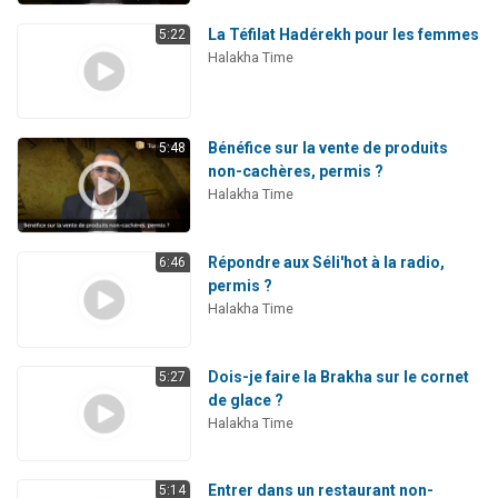
La Téfilat Hadérekh pour les femmes
5:22
Halakha Time
Bénéfice sur la vente de produits
5:48
non-cachères, permis ?
Halakha Time
Répondre aux Séli'hot à la radio,
6:46
permis ?
Halakha Time
Dois-je faire la Brakha sur le cornet
5:27
de glace ?
Halakha Time
Entrer dans un restaurant non-
5:14