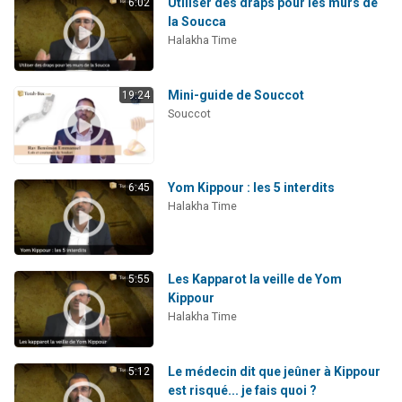
Utiliser des draps pour les murs de
6:02
la Soucca
Halakha Time
Mini-guide de Souccot
19:24
Souccot
Yom Kippour : les 5 interdits
6:45
Halakha Time
Les Kapparot la veille de Yom
5:55
Kippour
Halakha Time
Le médecin dit que jeûner à Kippour
5:12
est risqué... je fais quoi ?