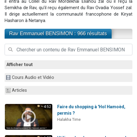
il entra au Collel du Rav Mordékhai Eliahou zal où il reçu la
Il reste 49 places pour étudier en groupe sur Zoom
Semikha de Rav, qu'il reçu également du Rav Ovadia Yossef zal.
12 nouvelles musiques dans Torah-Box Music
Il dirige actuellement la communauté francophone de Kiryat
Hasharon à Netanya.
3 personnes viennent de nous rejoindre sur WhatsApp
2 personnes viennent de nous rejoindre sur WhatsApp
Rav Emmanuel BENSIMON : 966 résultats
2 personnes viennent de nous rejoindre sur WhatsApp
Afficher tout
Cours Audio et Vidéo
Articles
Faire du shopping à 'Hol Hamoèd,
4:52
permis ?
Halakha Time