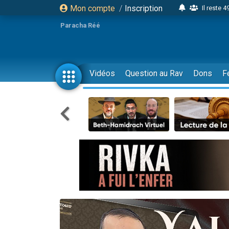
Mon compte
/
Inscription
Il reste 
16 person
Paracha Réé
2 personnes 
6 personnes 
4 personn
Vidéos
Question au Rav
Dons
F
2 personn
17 personnes
4 personnes 
Il reste 
Eva vient de
4 personnes 
3 personnes 
Odaya vient 
3 personn
2 personnes 