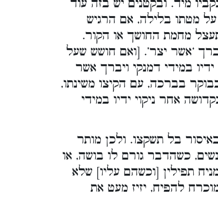
קביו מיד. ובקטנים יש בזה עוד
על מטתו בלילה, אם הרגיש
יתעצל מחמת החושך או הקור
[ברך ‘אשר יצר’. [ואם חושש שעל
 ידיו במידי דמנקי ויברך אשר
בבוקר בברכה, עם הקיצו משינתו
ושה אחר ניקוי ידיו במידי
באיסור בל תשקצו. ולכן מותר
ים, כשהדבר גורם לו בושה, או
יח תפילין [וכשהם עליו] שלא
מוכרח להפיח, יזיז מעט את