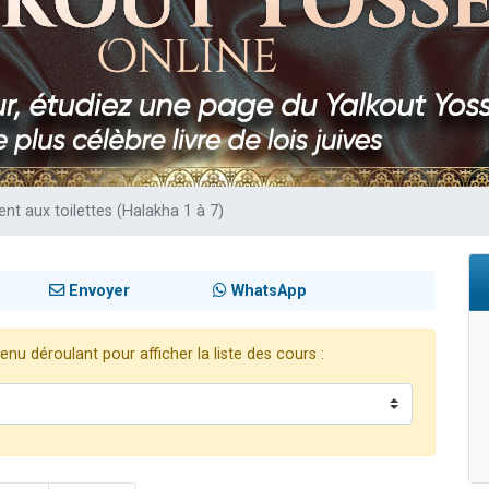
 viennent de demander une bénédiction
nnes viennent de faire un don pour Sauvez la jambe de Yohan
49 places pour étudier en groupe sur Zoom
lles musiques dans Torah-Box Music
 viennent de demander une bénédiction
t aux toilettes (Halakha 1 à 7)
Envoyer
WhatsApp
nu déroulant pour afficher la liste des cours :