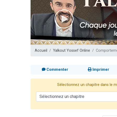
13 personnes
30 perso
Il reste 
12 nouve
29 personnes
Accueil
Yalkout Yossef Online
Comportemen
Commenter
Imprimer
Sélectionnez un chapitre dans le me