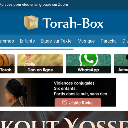
49 places pour étudier en groupe sur Zoom
nes viennent de faire un don pour Diane, 80 ans, dans un appartement insalu
viennent de nous rejoindre sur WhatsApp
viennent de nous rejoindre sur WhatsApp
es viennent de faire un don pour Reloger Rivka, 6 enfants, victime de violences
emmes
Enfants
Etude sur Texte
Musique
Paracha
Di
es viennent de faire un don pour 1 Journée de Vacances Pour les Enfants
 viennent de demander une bénédiction
viennent de nous rejoindre sur WhatsApp
49 places pour étudier en groupe sur Zoom
 donner son Maasser
viennent de nous rejoindre sur WhatsApp
viennent de nous rejoindre sur WhatsApp
de donner son Maasser
es viennent de faire un don pour 5 jours de vacances aux Orphelins
viennent de nous rejoindre sur WhatsApp