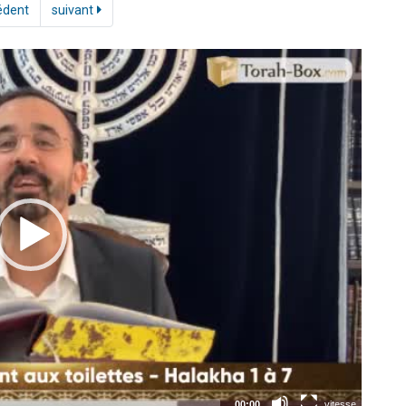
édent
suivant