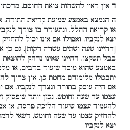
ד
אין ראוי להשהות צואת החוטם, מדכתיב
ה
הנמצא באמצע שמיעת קריאת התורה, א,
או קריאת ההלל, ונתעורר בו צורך לנקביו
יצא לנקביו. ואפילו אם אינו יכול להחזי
דהיינו שעה ושתים עשרה דקות], גם כן אי
בבל תשקצו, דהיינו שאינו נדחק להוצאת ה
באמצע שהוא מוסר שיעור ברבים, או מלמ
יתבטלו מלימודם מחמת כן, אין צריך לה
אם היה עוסק בתורה ונצרך לנקביו, אם יו
עצמו עד שעה וחומש, נכון יותר שיפסיק וי
להעמיד עצמו שיעור הליכת פרסה, או אפי
להחזיק עצמו עד שעה וחומש, רשאי להמתי
יצא לנקביו