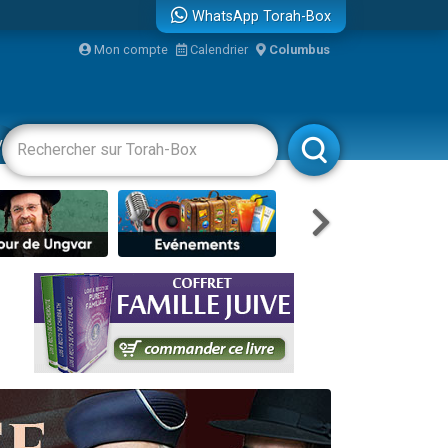
WhatsApp Torah-Box
bre
Mon compte
Calendrier
Columbus
...
vertissements
Livres
Rabbanim