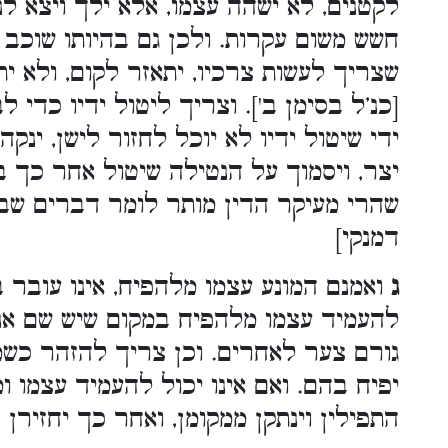
לקטנים, לא ישהה עצמו, אלא ילך ויצא לנ
חשש משום עקרות. ולכן גם בהיותו שוכב 
שצריך לעשות צרכיו, יתאזר לקום, ולא .
כנ’ל בסימן ב']. וצריך ליטול ידיו כדי ל
ידי שיטול ידיו לא יוכל לחזור לישן, ינקה
יצר, ויסמוך על הנטילה שיטול אחר כך ,
שהרי מעיקר הדין מותר לומר דברים שבקד
דמנקי]
ג
ואמנם המונע עצמו מלהפיח, אינו עובר 
להעמיד עצמו מלהפיח במקום שיש שם אנש
גורם צער לאחרים. וכן צריך להזהר כשמנ
יפיח בהם. ואם אינו יכול להעמיד עצמו ו
התפילין וינתקן ממקומן, ואחר כך יחזירן