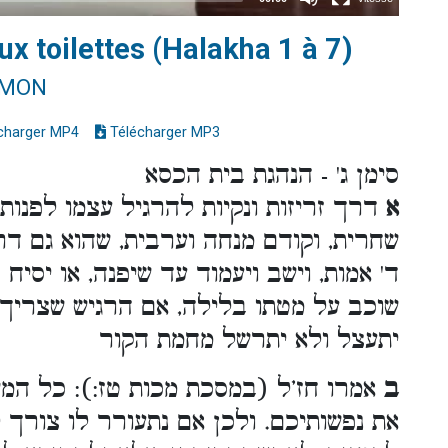
 toilettes (Halakha 1 à 7)
IMON
charger MP4
Télécharger MP3
סימן ג' - הנהגת בית הכסא
א
דרך זריזות ונקיות להרגיל עצמו לפנות
שחרית, וקודם מנחה וערבית, שהוא גם דרך 
ד' אמות, וישב ויעמוד עד שיפנה, או יסיח
שוכב על מטתו בלילה, אם הרגיש שצריך ל
יתעצל ולא יתרשל מחמת הקור
ב
אמרו חז’ל (במסכת מכות טז:): כל המ
את נפשותיכם. ולכן אם נתעורר לו צורך ל