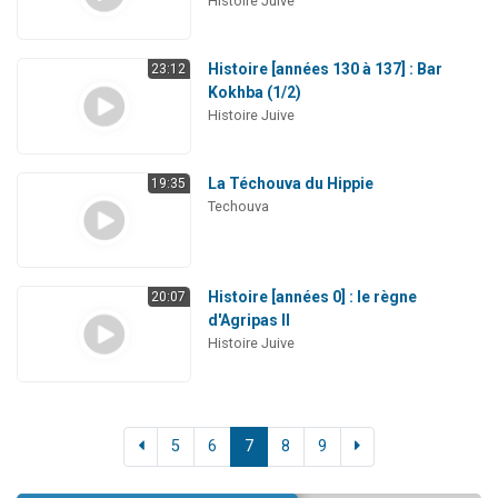
Histoire Juive
Histoire [années 130 à 137] : Bar
23:12
Kokhba (1/2)
Histoire Juive
La Téchouva du Hippie
19:35
Techouva
Histoire [années 0] : le règne
20:07
d'Agripas II
Histoire Juive
5
6
7
8
9