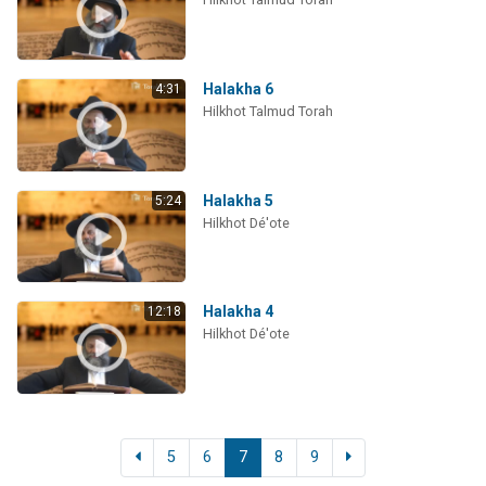
Halakha 6
4:31
Hilkhot Talmud Torah
Halakha 5
5:24
Hilkhot Dé'ote
Halakha 4
12:18
Hilkhot Dé'ote
5
6
7
8
9