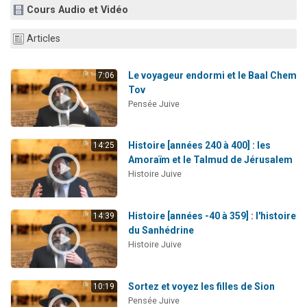
Cours Audio et Vidéo
Il reste 49 places pour étudier en groupe sur Zoom
12 nouvelles musiques dans Torah-Box Music
Articles
3 personnes viennent de nous rejoindre sur WhatsApp
2 personnes viennent de nous rejoindre sur WhatsApp
Le voyageur endormi et le Baal Chem
7:06
Tov
2 personnes viennent de nous rejoindre sur WhatsApp
Pensée Juive
Histoire [années 240 à 400] : les
14:25
Amoraïm et le Talmud de Jérusalem
Histoire Juive
Histoire [années -40 à 359] : l'histoire
14:39
du Sanhédrine
Histoire Juive
Sortez et voyez les filles de Sion
10:19
Pensée Juive