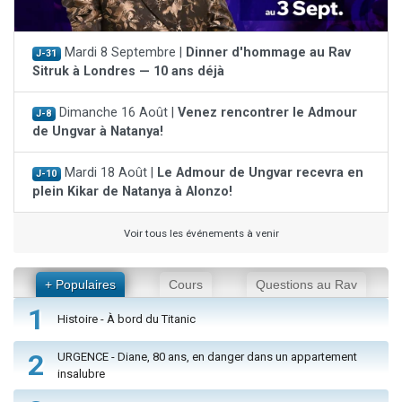
Mardi 8 Septembre |
Dinner d'hommage au Rav
J-31
Sitruk à Londres — 10 ans déjà
Dimanche 16 Août |
Venez rencontrer le Admour
J-8
de Ungvar à Natanya!
Mardi 18 Août |
Le Admour de Ungvar recevra en
J-10
plein Kikar de Natanya à Alonzo!
Voir tous les événements à venir
+ Populaires
Cours
Questions au Rav
1
Histoire - À bord du Titanic
2
URGENCE - Diane, 80 ans, en danger dans un appartement
insalubre