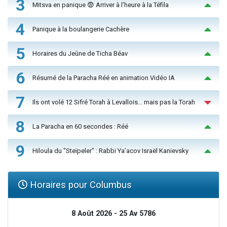
3
Mitsva en panique 😨 Arriver à l'heure à la Téfila
4
Panique à la boulangerie Cachère
5
Horaires du Jeûne de Ticha Béav
6
Résumé de la Paracha Réé en animation Vidéo IA
7
Ils ont volé 12 Sifré Torah à Levallois… mais pas la Torah
8
La Paracha en 60 secondes : Réé
9
Hiloula du "Steïpeler" : Rabbi Ya’acov Israël Kanievsky
Horaires pour Columbus
8 Août 2026 - 25 Av 5786