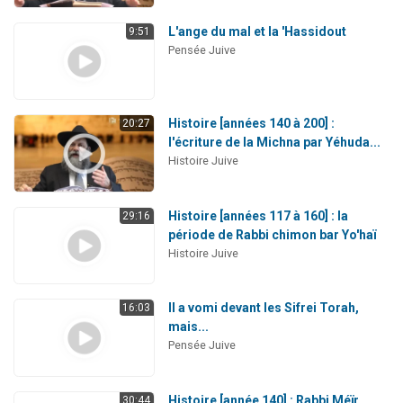
L'ange du mal et la 'Hassidout
9:51
Pensée Juive
Histoire [années 140 à 200] :
20:27
l'écriture de la Michna par Yéhuda...
Histoire Juive
Histoire [années 117 à 160] : la
29:16
période de Rabbi chimon bar Yo'haï
Histoire Juive
Il a vomi devant les Sifrei Torah,
16:03
mais...
Pensée Juive
Histoire [année 140] : Rabbi Méïr,
30:44