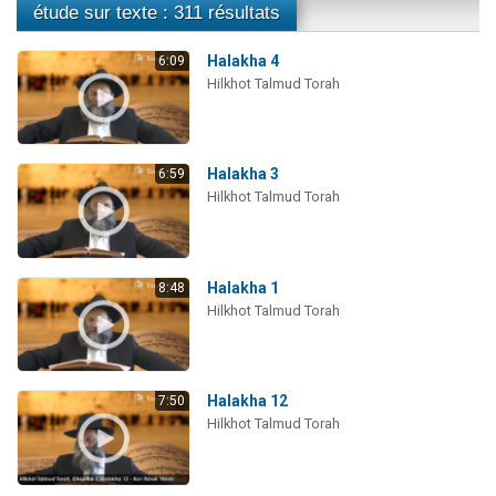
étude sur texte : 311 résultats
Halakha 4
6:09
Hilkhot Talmud Torah
Halakha 3
6:59
Hilkhot Talmud Torah
Halakha 1
8:48
Hilkhot Talmud Torah
Halakha 12
7:50
Hilkhot Talmud Torah