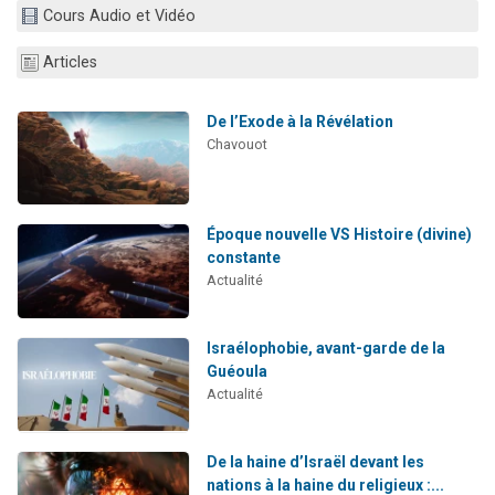
Cours Audio et Vidéo
Il reste 49 places pour étudier en groupe sur Zoom
12 nouvelles musiques dans Torah-Box Music
Articles
3 personnes viennent de nous rejoindre sur WhatsApp
2 personnes viennent de nous rejoindre sur WhatsApp
De l’Exode à la Révélation
Chavouot
2 personnes viennent de nous rejoindre sur WhatsApp
Époque nouvelle VS Histoire (divine)
constante
Actualité
Israélophobie, avant-garde de la
Guéoula
Actualité
De la haine d’Israël devant les
nations à la haine du religieux :...