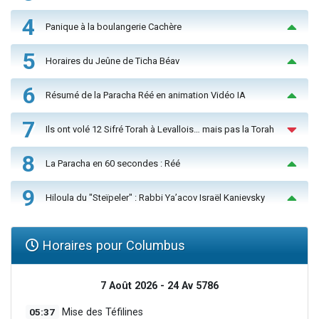
4
Panique à la boulangerie Cachère
5
Horaires du Jeûne de Ticha Béav
6
Résumé de la Paracha Réé en animation Vidéo IA
7
Ils ont volé 12 Sifré Torah à Levallois… mais pas la Torah
8
La Paracha en 60 secondes : Réé
9
Hiloula du "Steïpeler" : Rabbi Ya’acov Israël Kanievsky
Horaires pour Columbus
7 Août 2026 - 24 Av 5786
05:37
Mise des Téfilines