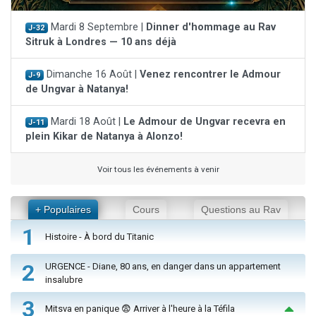
Mardi 8 Septembre |
Dinner d'hommage au Rav
J-32
Sitruk à Londres — 10 ans déjà
Dimanche 16 Août |
Venez rencontrer le Admour
J-9
de Ungvar à Natanya!
Mardi 18 Août |
Le Admour de Ungvar recevra en
J-11
plein Kikar de Natanya à Alonzo!
Voir tous les événements à venir
+ Populaires
Cours
Questions au Rav
1
Histoire - À bord du Titanic
2
URGENCE - Diane, 80 ans, en danger dans un appartement
insalubre
3
Mitsva en panique 😨 Arriver à l'heure à la Téfila