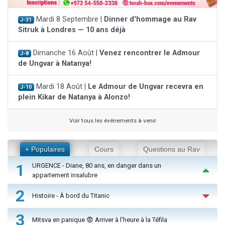
Mardi 8 Septembre |
Dinner d'hommage au Rav
J-31
Sitruk à Londres — 10 ans déjà
Dimanche 16 Août |
Venez rencontrer le Admour
J-8
de Ungvar à Natanya!
Mardi 18 Août |
Le Admour de Ungvar recevra en
J-10
plein Kikar de Natanya à Alonzo!
Voir tous les événements à venir
+ Populaires
Cours
Questions au Rav
1
URGENCE - Diane, 80 ans, en danger dans un
appartement insalubre
2
Histoire - À bord du Titanic
3
Mitsva en panique 😨 Arriver à l'heure à la Téfila