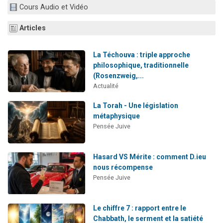
Cours Audio et Vidéo
13 personnes viennent de demander une bénédiction
30 personnes viennent de faire un don pour Sauvez la jambe de Yohan
Articles
Il reste 49 places pour étudier en groupe sur Zoom
12 nouvelles musiques dans Torah-Box Music
La Téchouva : triple approche
philosophique, traditionnelle
29 personnes viennent de demander une bénédiction
(Rosenzweig,...
Actualité
La Torah - Une législation
métaphysique
Pensée Juive
Hasard VS Mérite : comment D.ieu
nous récompense
Pensée Juive
Le chiffre 7 : rapport entre le
Chabbath, le serment et la satiété