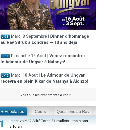
Mardi 8 Septembre |
Dinner d'hommage
J-33
au Rav Sitruk à Londres — 10 ans déjà
Dimanche 16 Août |
Venez rencontrer
J-10
le Admour de Ungvar à Natanya!
Mardi 18 Août |
Le Admour de Ungvar
J-12
recevra en plein Kikar de Natanya à Alonzo!
Voir tous les événements à venir
+ Populaires
Cours
Questions au Rav
1
Ils ont volé 12 Sifré Torah à Levallois… mais pas
la Torah