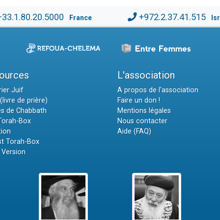
+33.1.80.20.5000
+972.2.37.41.515
France
Is
ources
L'association
ier Juif
A propos de l'association
(livre de prière)
Faire un don !
es de Chabbath
Mentions légales
 Torah-Box
Nous contacter
tion
Aide (FAQ)
t Torah-Box
 Version