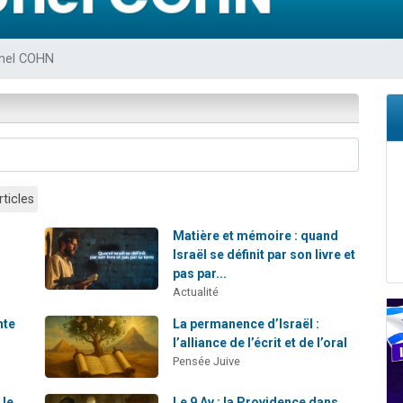
es viennent de faire un don pour 5 enfants déjà orphelins risquent de perdre
es viennent de faire un don pour Reloger Rivka, 6 enfants, victime de violences
onel COHN
 viennent de demander une bénédiction
49 places pour étudier en groupe sur Zoom
viennent de nous rejoindre sur WhatsApp
rticles
Matière et mémoire : quand
Israël se définit par son livre et
pas par...
Actualité
nte
La permanence d’Israël :
l’alliance de l’écrit et de l’oral
Pensée Juive
 le
Le 9 Av : la Providence dans