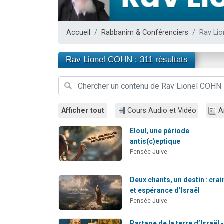
6 personn
2 personn
Accueil
Rabbanim & Conférenciers
Rav Li
10 personnes
Il reste 
Rav Lionel COHN : 311 résultats
2 personnes 
Afficher tout
Cours Audio et Vidéo
A
Eloul, une période
antis(c)eptique
Pensée Juive
Deux chants, un destin : crai
et espérance d’Israël
Pensée Juive
Partage de la terre d’Israël -