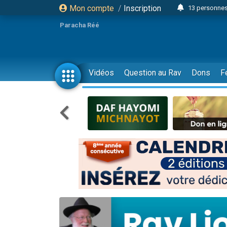
Mon compte
/
Inscription
13 personnes
Il reste 
Paracha Réé
12 nouve
30 perso
3 personnes 
Vidéos
Question au Rav
Dons
F
2 personnes 
3 personnes 
2 nouvel
8 personn
4 personn
Nouvelle émis
61 personnes
Il reste 
Ariel vient 
Nathaniel vi