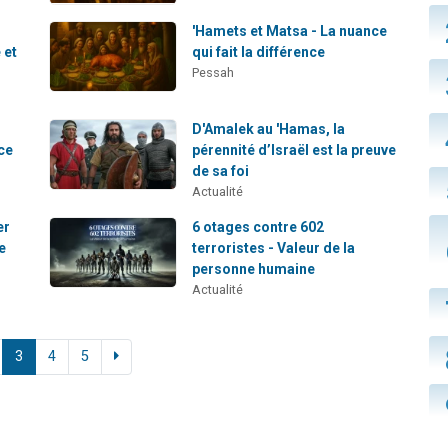
'Hamets et Matsa - La nuance
 et
qui fait la différence
Pessah
D'Amalek au 'Hamas, la
ce
pérennité d’Israël est la preuve
de sa foi
Actualité
er
6 otages contre 602
e
terroristes - Valeur de la
personne humaine
Actualité
3
4
5