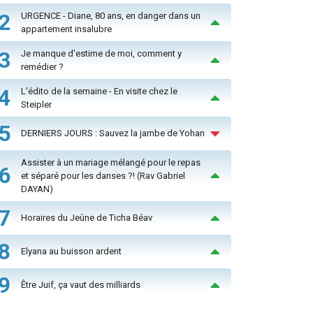
2
URGENCE - Diane, 80 ans, en danger dans un
appartement insalubre
3
Je manque d'estime de moi, comment y
remédier ?
4
L'édito de la semaine - En visite chez le
Steipler
5
DERNIERS JOURS : Sauvez la jambe de Yohan
Assister à un mariage mélangé pour le repas
6
et séparé pour les danses ?! (Rav Gabriel
DAYAN)
7
Horaires du Jeûne de Ticha Béav
8
Elyana au buisson ardent
9
Être Juif, ça vaut des milliards