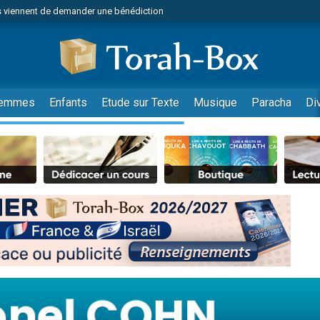
 viennent de demander une bénédiction
49 places pour étudier en groupe sur Zoom
lles musiques dans Torah-Box Music
nnes viennent de faire un don pour Sauvez la jambe de Yohan
viennent de nous rejoindre sur WhatsApp
emmes
Enfants
Etude sur Texte
Musique
Paracha
Di
viennent de nous rejoindre sur WhatsApp
viennent de nous rejoindre sur WhatsApp
les musiques dans Torah-Box Music
es viennent de faire un don pour Tsédaka : pauvres d'Israel
es viennent de faire un don pour Diane, 80 ans, dans un appartement insalub
sion radio : Visions de grandeur n°104 : Le Chabbath et le Birkat Hamazone à 
 viennent de demander une bénédiction
49 places pour étudier en groupe sur Zoom
de donner son Maasser
ent de donner son Maasser