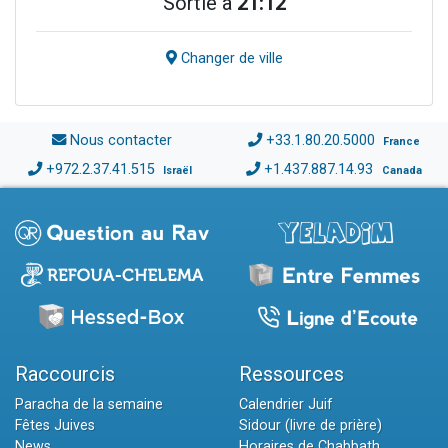
Sortie à
21:12
Changer de ville
Nous contacter
+33.1.80.20.5000
France
+972.2.37.41.515
+1.437.887.14.93
Israël
Canada
Raccourcis
Ressources
Paracha de la semaine
Calendrier Juif
Fêtes Juives
Sidour (livre de prière)
News
Horaires de Chabbath