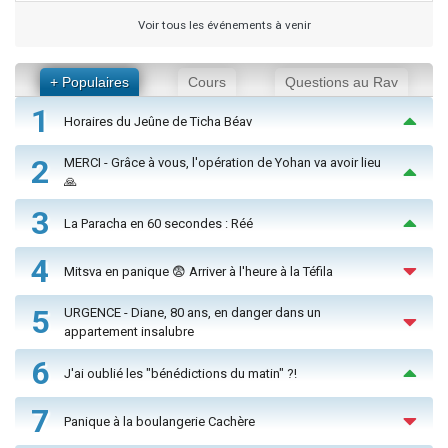
Voir tous les événements à venir
+ Populaires
Cours
Questions au Rav
1
Horaires du Jeûne de Ticha Béav
2
MERCI - Grâce à vous, l'opération de Yohan va avoir lieu
🙏
3
La Paracha en 60 secondes : Réé
4
Mitsva en panique 😨 Arriver à l'heure à la Téfila
5
URGENCE - Diane, 80 ans, en danger dans un
appartement insalubre
6
J'ai oublié les "bénédictions du matin" ?!
7
Panique à la boulangerie Cachère