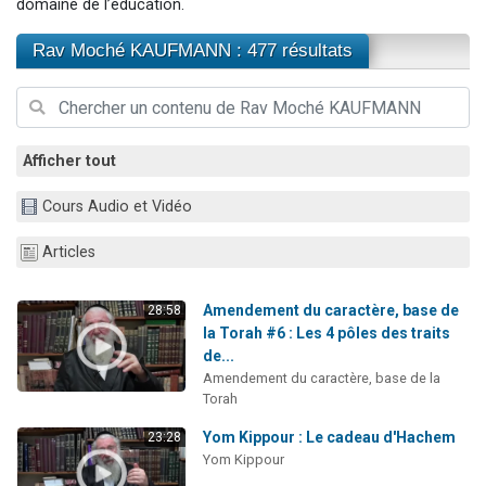
domaine de l’éducation.
2 personnes viennent de faire un don pour 1 Journée de Vacances Pour les Enfants
Rav Moché KAUFMANN : 477 résultats
17 personnes viennent de demander une bénédiction
4 personnes viennent de nous rejoindre sur WhatsApp
Il reste 49 places pour étudier en groupe sur Zoom
2 personnes viennent de nous rejoindre sur WhatsApp
Afficher tout
Cours Audio et Vidéo
Articles
Amendement du caractère, base de
28:58
la Torah #6 : Les 4 pôles des traits
de...
Amendement du caractère, base de la
Torah
Yom Kippour : Le cadeau d'Hachem
23:28
Yom Kippour