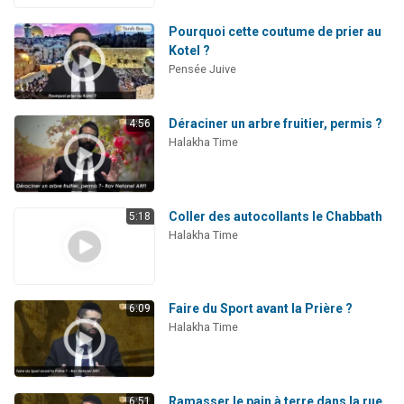
Pourquoi cette coutume de prier au
Kotel ?
Pensée Juive
Déraciner un arbre fruitier, permis ?
4:56
Halakha Time
Coller des autocollants le Chabbath
5:18
Halakha Time
Faire du Sport avant la Prière ?
6:09
Halakha Time
Ramasser le pain à terre dans la rue
6:51