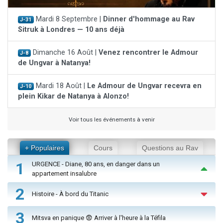
Mardi 8 Septembre |
Dinner d'hommage au Rav
J-31
Sitruk à Londres — 10 ans déjà
Dimanche 16 Août |
Venez rencontrer le Admour
J-8
de Ungvar à Natanya!
Mardi 18 Août |
Le Admour de Ungvar recevra en
J-10
plein Kikar de Natanya à Alonzo!
Voir tous les événements à venir
+ Populaires
Cours
Questions au Rav
1
URGENCE - Diane, 80 ans, en danger dans un
appartement insalubre
2
Histoire - À bord du Titanic
3
Mitsva en panique 😨 Arriver à l'heure à la Téfila