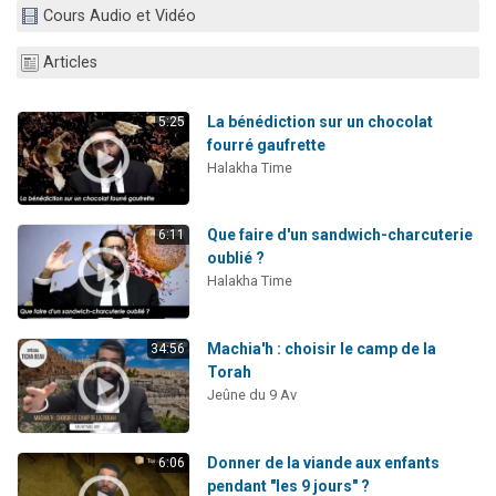
Cours Audio et Vidéo
2 personnes viennent de nous rejoindre sur WhatsApp
13 personnes viennent de demander une bénédiction
Articles
Il reste 49 places pour étudier en groupe sur Zoom
12 nouvelles musiques dans Torah-Box Music
La bénédiction sur un chocolat
5:25
fourré gaufrette
2 personnes viennent de nous rejoindre sur WhatsApp
Halakha Time
Que faire d'un sandwich-charcuterie
6:11
oublié ?
Halakha Time
Machia'h : choisir le camp de la
34:56
Torah
Jeûne du 9 Av
Donner de la viande aux enfants
6:06
pendant "les 9 jours" ?