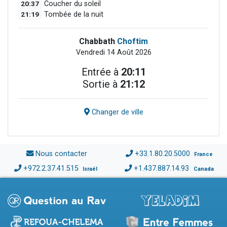
20:37
Coucher du soleil
21:19
Tombée de la nuit
Chabbath
Choftim
Vendredi 14 Août 2026
Entrée à
20:11
Sortie à
21:12
Changer de ville
Nous contacter
+33.1.80.20.5000
France
+972.2.37.41.515
+1.437.887.14.93
Israël
Canada