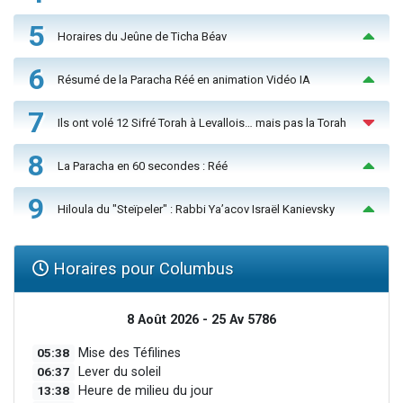
5
Horaires du Jeûne de Ticha Béav
6
Résumé de la Paracha Réé en animation Vidéo IA
7
Ils ont volé 12 Sifré Torah à Levallois… mais pas la Torah
8
La Paracha en 60 secondes : Réé
9
Hiloula du "Steïpeler" : Rabbi Ya’acov Israël Kanievsky
Horaires pour Columbus
8 Août 2026 - 25 Av 5786
05:38
Mise des Téfilines
06:37
Lever du soleil
13:38
Heure de milieu du jour