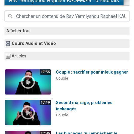
Rav Yermiyahou Raphaël KAUFMAN : 6 résultats
Il reste 49 places pour étudier en groupe sur Zoom
12 nouvelles musiques dans Torah-Box Music
3 personnes viennent de nous rejoindre sur WhatsApp
Afficher tout
2 personnes viennent de nous rejoindre sur WhatsApp
2 personnes viennent de nous rejoindre sur WhatsApp
Cours Audio et Vidéo
Articles
Couple : sacrifier pour mieux gagner
17:56
Couple
Second mariage, problèmes
17:19
inchangés
Couple
Les blocages qui empêchent le
12:46