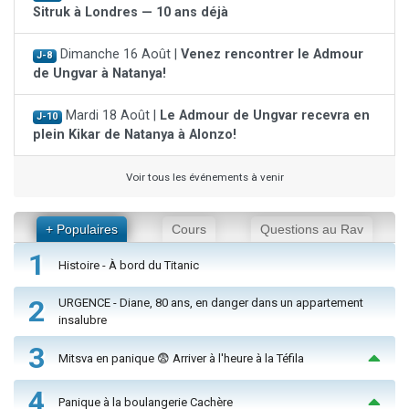
Sitruk à Londres — 10 ans déjà
Dimanche 16 Août |
Venez rencontrer le Admour
J-8
de Ungvar à Natanya!
Mardi 18 Août |
Le Admour de Ungvar recevra en
J-10
plein Kikar de Natanya à Alonzo!
Voir tous les événements à venir
+ Populaires
Cours
Questions au Rav
1
Histoire - À bord du Titanic
2
URGENCE - Diane, 80 ans, en danger dans un appartement
insalubre
3
Mitsva en panique 😨 Arriver à l'heure à la Téfila
4
Panique à la boulangerie Cachère