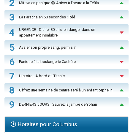
2
Mitsva en panique 😨 Arriver à l'heure à la Téfila
3
La Paracha en 60 secondes : Réé
4
URGENCE - Diane, 80 ans, en danger dans un
appartement insalubre
5
Avaler son propre sang, permis ?
6
Panique à la boulangerie Cachère
7
Histoire - À bord du Titanic
8
Offrez une semaine de centre aéré à un enfant orphelin
9
DERNIERS JOURS : Sauvez la jambe de Yohan
Horaires pour Columbus