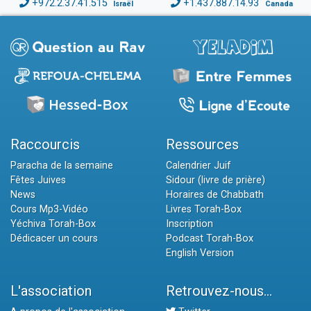
+972.2.37.41.515
+1.437.887.14.93
Israël
Canada
Raccourcis
Ressources
Paracha de la semaine
Calendrier Juif
Fêtes Juives
Sidour (livre de prière)
News
Horaires de Chabbath
Cours Mp3-Vidéo
Livres Torah-Box
Yéchiva Torah-Box
Inscription
Dédicacer un cours
Podcast Torah-Box
English Version
L'association
Retrouvez-nous...