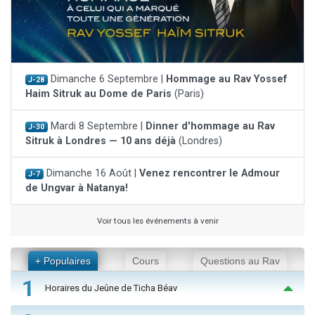
Dimanche 6 Septembre |
Hommage au Rav Yossef
J-28
Haim Sitruk au Dome de Paris
(Paris)
Mardi 8 Septembre |
Dinner d'hommage au Rav
J-30
Sitruk à Londres — 10 ans déjà
(Londres)
Dimanche 16 Août |
Venez rencontrer le Admour
J-7
de Ungvar à Natanya!
Voir tous les événements à venir
+ Populaires
Cours
Questions au Rav
1
Horaires du Jeûne de Ticha Béav