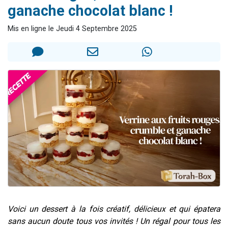
ganache chocolat blanc !
Il reste 49 places pour étudier en groupe sur Zoom
Eva vient de donner son Maasser
Mis en ligne le Jeudi 4 Septembre 2025
4 personnes viennent de nous rejoindre sur WhatsApp
3 personnes viennent de nous rejoindre sur WhatsApp
3 personnes viennent de faire un don pour Événements Torah-Box
Voici un dessert à la fois créatif, délicieux et qui épatera
sans aucun doute tous vos invités ! Un régal pour tous les