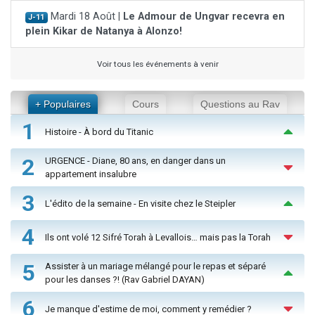
Mardi 18 Août |
Le Admour de Ungvar recevra en
J-11
plein Kikar de Natanya à Alonzo!
Voir tous les événements à venir
+ Populaires
Cours
Questions au Rav
1
Histoire - À bord du Titanic
2
URGENCE - Diane, 80 ans, en danger dans un
appartement insalubre
3
L'édito de la semaine - En visite chez le Steipler
4
Ils ont volé 12 Sifré Torah à Levallois… mais pas la Torah
5
Assister à un mariage mélangé pour le repas et séparé
pour les danses ?! (Rav Gabriel DAYAN)
6
Je manque d'estime de moi, comment y remédier ?