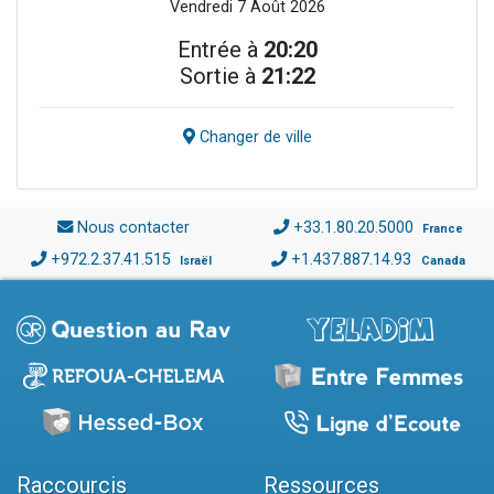
Vendredi 7 Août 2026
Entrée à
20:20
Sortie à
21:22
Changer de ville
Nous contacter
+33.1.80.20.5000
France
+972.2.37.41.515
+1.437.887.14.93
Israël
Canada
Raccourcis
Ressources