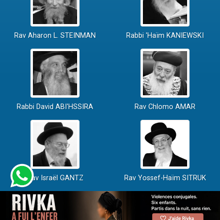
Rav Aharon L. STEINMAN
Rabbi 'Haïm KANIEWSKI
Rabbi David ABI'HSSIRA
Rav Chlomo AMAR
Rav Israël GANTZ
Rav Yossef-Haïm SITRUK