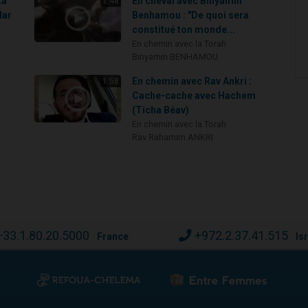
La
En cheval avec Binyamin
1:48
dar
Benhamou : "De quoi sera
constitué ton monde...
En chemin avec la Torah
Binyamin BENHAMOU
En chemin avec Rav Ankri :
1:58
Cache-cache avec Hachem
(Ticha Béav)
En chemin avec la Torah
Rav Rahamim ANKRI
:
+33.1.80.20.5000
+972.2.37.41.515
France
Is