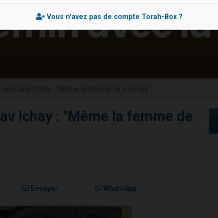
 viennent de demander une bénédiction
Vous n'avez pas de compte Torah-Box ?
49 places pour étudier en groupe sur Zoom
de donner son Maasser
ent de donner son Maasser
viennent de nous rejoindre sur WhatsApp
re avec Rav Ichay : "Même la femme de ménage"
Rav Ichay : "Même la femme de
Envoyer
WhatsApp