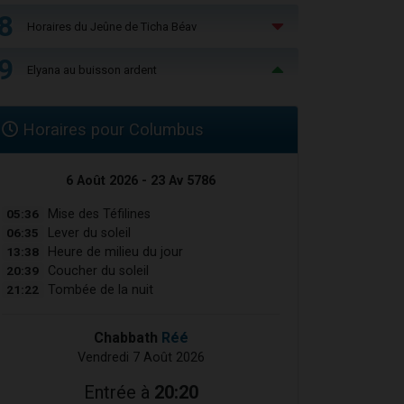
8
Horaires du Jeûne de Ticha Béav
9
Elyana au buisson ardent
Horaires pour Columbus
6 Août 2026 - 23 Av 5786
05:36
Mise des Téfilines
06:35
Lever du soleil
13:38
Heure de milieu du jour
20:39
Coucher du soleil
21:22
Tombée de la nuit
Chabbath
Réé
Vendredi 7 Août 2026
Entrée à
20:20