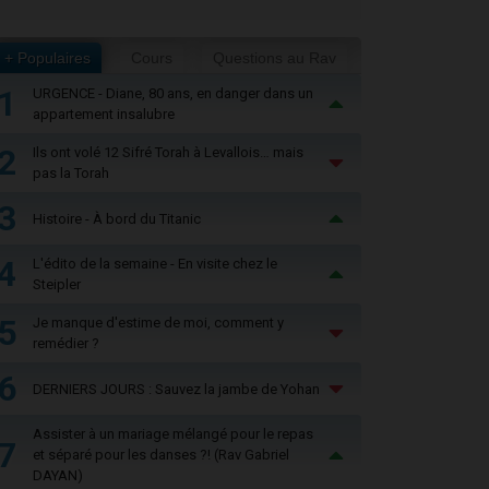
+ Populaires
Cours
Questions au Rav
1
URGENCE - Diane, 80 ans, en danger dans un
appartement insalubre
2
Ils ont volé 12 Sifré Torah à Levallois… mais
pas la Torah
3
Histoire - À bord du Titanic
4
L'édito de la semaine - En visite chez le
Steipler
5
Je manque d'estime de moi, comment y
remédier ?
6
DERNIERS JOURS : Sauvez la jambe de Yohan
Assister à un mariage mélangé pour le repas
7
et séparé pour les danses ?! (Rav Gabriel
DAYAN)