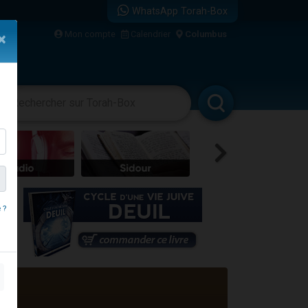
WhatsApp Torah-Box
Mon compte
Calendrier
Columbus
×
re
e
vertissements
Livres
Rabbanim
 ?
travers le temps