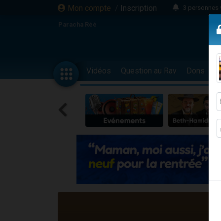
Mon compte
/
Inscription
3 personnes 
Odaya vient 
Paracha Réé
3 personn
3 personn
2 personnes 
Vidéos
Question au Rav
Dons
F
13 personnes
30 perso
Il reste 
12 nouve
3 personnes 
2 personnes 
2 nouvel
3 personnes 
8 personn
Nouvelle émis