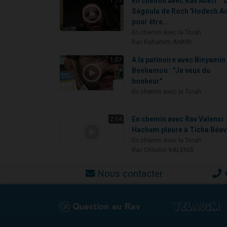
En chemin avec Rav Ankri : "
1:17
Ségoula de Roch 'Hodech A
pour être...
En chemin avec la Torah
Rav Rahamim ANKRI
A la patinoire avec Binyamin
1:07
Benhamou : "Je veux du
bonheur"
En chemin avec la Torah
En chemin avec Rav Valensi 
2:04
Hachem pleure à Ticha Béav
En chemin avec la Torah
Rav Chlomo VALENSI
Nous contacter