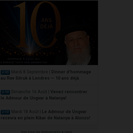
Mardi 8 Septembre |
Dinner d'hommage
J-33
au Rav Sitruk à Londres — 10 ans déjà
Dimanche 16 Août |
Venez rencontrer
J-10
le Admour de Ungvar à Natanya!
Mardi 18 Août |
Le Admour de Ungvar
J-12
recevra en plein Kikar de Natanya à Alonzo!
Voir tous les événements à venir