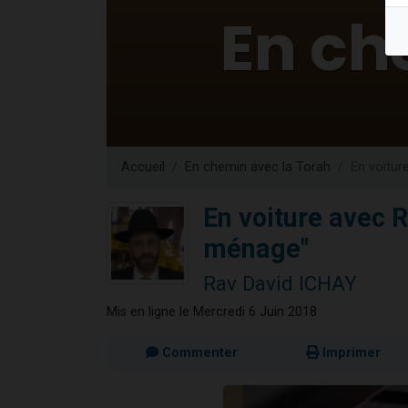
61 personnes
Il reste 
Ariel vient 
Nathaniel vi
4 personnes 
Accueil
En chemin avec la Torah
En voitu
En voiture avec 
ménage"
Rav David ICHAY
Mis en ligne le Mercredi 6 Juin 2018
Commenter
Imprimer