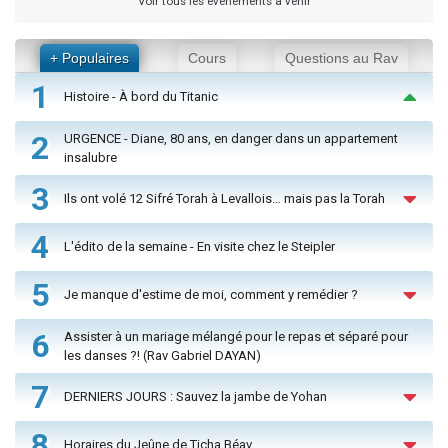
Voir tous les événements à venir
+ Populaires
Cours
Questions au Rav
1
Histoire - À bord du Titanic
2
URGENCE - Diane, 80 ans, en danger dans un appartement
insalubre
3
Ils ont volé 12 Sifré Torah à Levallois… mais pas la Torah
4
L'édito de la semaine - En visite chez le Steipler
5
Je manque d'estime de moi, comment y remédier ?
6
Assister à un mariage mélangé pour le repas et séparé pour
les danses ?! (Rav Gabriel DAYAN)
7
DERNIERS JOURS : Sauvez la jambe de Yohan
8
Horaires du Jeûne de Ticha Béav