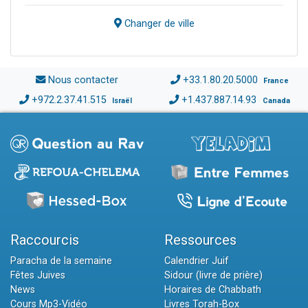
Changer de ville
Nous contacter
+33.1.80.20.5000
France
+972.2.37.41.515
+1.437.887.14.93
Israël
Canada
Raccourcis
Ressources
Paracha de la semaine
Calendrier Juif
Fêtes Juives
Sidour (livre de prière)
News
Horaires de Chabbath
Cours Mp3-Vidéo
Livres Torah-Box