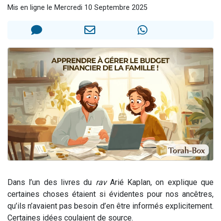
Mis en ligne le Mercredi 10 Septembre 2025
Nouvelle émission radio : Visions de grandeur n°104 : Le Chabbath et le Birkat Hamazone à travers le temps
61 personnes viennent de demander une bénédiction
Ariel vient de donner son Maasser
Il reste 49 places pour étudier en groupe sur Zoom
Eva vient de donner son Maasser
Dans l’un des livres du
rav
Arié Kaplan, on explique que
certaines choses étaient si évidentes pour nos ancêtres,
qu’ils n’avaient pas besoin d’en être informés explicitement.
Certaines idées coulaient de source.