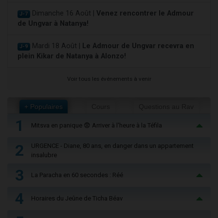
Dimanche 16 Août |
Venez rencontrer le Admour
J-7
de Ungvar à Natanya!
Mardi 18 Août |
Le Admour de Ungvar recevra en
J-9
plein Kikar de Natanya à Alonzo!
Voir tous les événements à venir
+ Populaires
Cours
Questions au Rav
1
Mitsva en panique 😨 Arriver à l'heure à la Téfila
2
URGENCE - Diane, 80 ans, en danger dans un appartement
insalubre
3
La Paracha en 60 secondes : Réé
4
Horaires du Jeûne de Ticha Béav