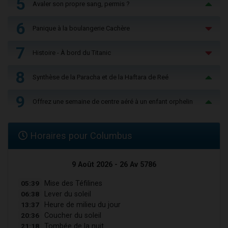
5
Avaler son propre sang, permis ?
6
Panique à la boulangerie Cachère
7
Histoire - À bord du Titanic
8
Synthèse de la Paracha et de la Haftara de Reé
9
Offrez une semaine de centre aéré à un enfant orphelin
Horaires pour Columbus
9 Août 2026 - 26 Av 5786
05:39
Mise des Téfilines
06:38
Lever du soleil
13:37
Heure de milieu du jour
20:36
Coucher du soleil
21:18
Tombée de la nuit