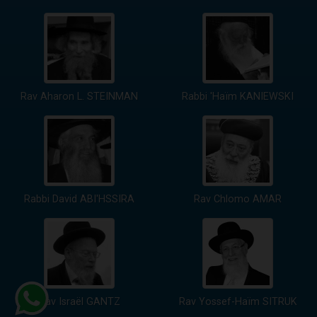
Rav Aharon L. STEINMAN
Rabbi 'Haïm KANIEWSKI
Rabbi David ABI'HSSIRA
Rav Chlomo AMAR
Rav Israël GANTZ
Rav Yossef-Haïm SITRUK