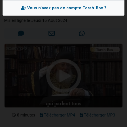
Chabbath
4 personnes viennent de nous rejoindre sur WhatsApp
Vous n'avez pas de compte Torah-Box ?
Rav Chlomo AMAR
3 personnes viennent de nous rejoindre sur WhatsApp
Mis en ligne le Jeudi 15 Août 2024
3 personnes viennent de faire un don pour 5 jours de vacances aux Orphelins
Odaya vient de donner son Maasser
2 personnes viennent de faire un don pour Tsédaka : pauvres d'Israel
8 minutes
Télécharger MP4
Télécharger MP3