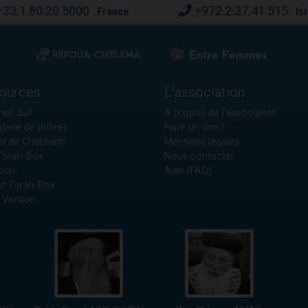
+33.1.80.20.5000
+972.2.37.41.515
France
Is
ources
L'association
ier Juif
A propos de l'association
(livre de prière)
Faire un don !
es de Chabbath
Mentions légales
 Torah-Box
Nous contacter
tion
Aide (FAQ)
t Torah-Box
 Version