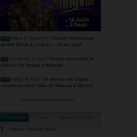
Mardi 8 Septembre |
Dinner d'hommage
J-31
au Rav Sitruk à Londres — 10 ans déjà
Dimanche 16 Août |
Venez rencontrer le
J-8
Admour de Ungvar à Natanya!
Mardi 18 Août |
Le Admour de Ungvar
J-10
recevra en plein Kikar de Natanya à Alonzo!
Voir tous les événements à venir
+ Populaires
Cours
Questions au Rav
1
Histoire - À bord du Titanic