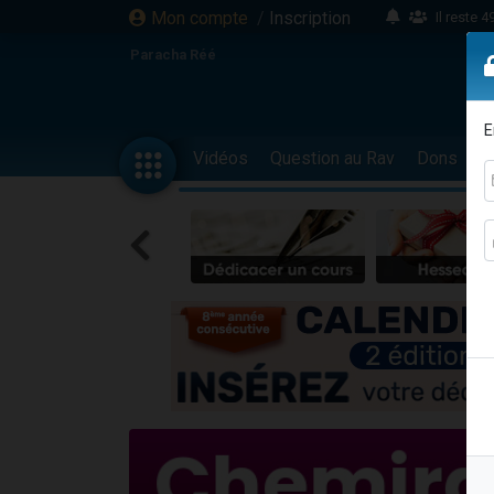
Mon compte
/
Inscription
Il reste 
16 person
Paracha Réé
2 personnes 
6 personnes 
E
4 personn
Vidéos
Question au Rav
Dons
F
2 personn
17 personnes
4 personnes 
Il reste 
Eva vient de
4 personnes 
3 personnes 
Odaya vient 
3 personn
2 personnes 