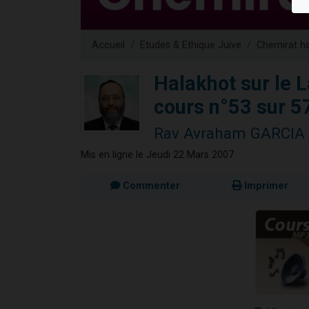
13 personnes
30 perso
Accueil
Etudes & Ethique Juive
Chemirat h
Il reste 
12 nouve
Halakhot sur le 
29 personnes
cours n°53 sur 5
Rav Avraham GARCIA
Mis en ligne le Jeudi 22 Mars 2007
Commenter
Imprimer