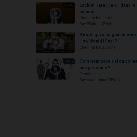
Lachon Hara : un cri dans le
29:43
silence
Chemirat haLachone
Rav Eliahou UZAN
4 mots qui changent une vie 
How Would I Feel ?
Chemirat haLachone
Comment savoir si on conna
11:22
une personne ?
Pensée Juive
Rav Israël-Méïr CREMISI