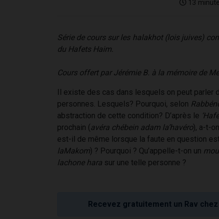
13 minut
Série de cours sur les halakhot (lois juives) co
du Hafets Haim.
Cours offert par Jérémie B. à la mémoire de M
Il existe des cas dans lesquels on peut parler 
personnes. Lesquels? Pourquoi, selon
Rabbén
abstraction de cette condition? D’après le
‘Haf
prochain (
avéra chébein adam la’havéro
), a-t-o
est-il de même lorsque la faute en question 
laMakom
) ? Pourquoi ? Qu’appelle-t-on un
mou
lachone hara
sur une telle personne ?
Recevez gratuitement un Rav chez 