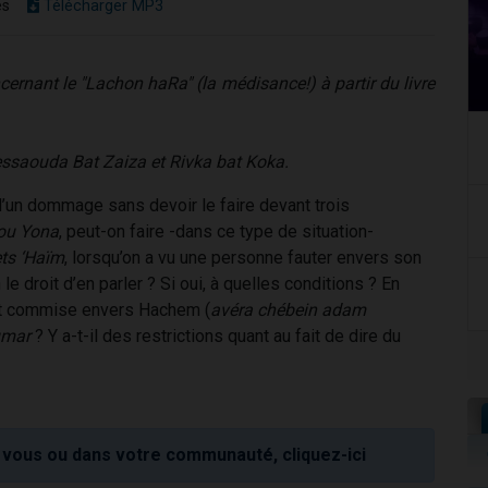
es
Télécharger MP3
ncernant le "Lachon haRa" (la médisance!) à partir du livre
essaouda Bat Zaiza et Rivka bat Koka.
d’un dommage sans devoir le faire devant trois
ou Yona
, peut-on faire -dans ce type de situation-
ets ‘Haïm
, lorsqu’on a vu une personne fauter envers son
n le droit d’en parler ? Si oui, à quelles conditions ? En
est commise envers Hachem (
avéra chébein adam
mar
? Y a-t-il des restrictions quant au fait de dire du
vous ou dans votre communauté, cliquez-ici