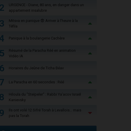
2
URGENCE - Diane, 80 ans, en danger dans un
appartement insalubre
3
Mitsva en panique 😨 Arriver à l'heure à la
Téfila
4
Panique à la boulangerie Cachère
5
Résumé de la Paracha Réé en animation
Vidéo IA
6
Horaires du Jeûne de Ticha Béav
7
La Paracha en 60 secondes : Réé
8
Hiloula du "Steïpeler" : Rabbi Ya’acov Israël
Kanievsky
9
Ils ont volé 12 Sifré Torah à Levallois… mais
pas la Torah