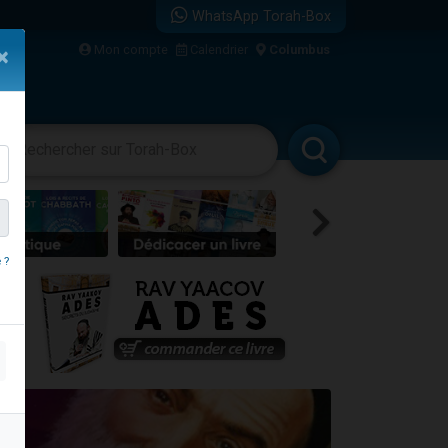
WhatsApp Torah-Box
bre
Mon compte
Calendrier
Columbus
×
...
vertissements
Livres
Rabbanim
 ?