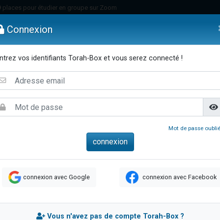
49 places pour étudier en groupe sur Zoom
nes viennent de faire un don pour Diane, 80 ans, dans un appartement insalu
Connexion
viennent de nous rejoindre sur WhatsApp
viennent de nous rejoindre sur WhatsApp
ntrez vos identifiants Torah-Box et vous serez connecté !
es viennent de faire un don pour Reloger Rivka, 6 enfants, victime de violences
emmes
Enfants
Etude sur Texte
Musique
Paracha
Di
es viennent de faire un don pour 1 Journée de Vacances Pour les Enfants
 viennent de demander une bénédiction
viennent de nous rejoindre sur WhatsApp
49 places pour étudier en groupe sur Zoom
Mot de passe oublié
 donner son Maasser
viennent de nous rejoindre sur WhatsApp
viennent de nous rejoindre sur WhatsApp
connexion avec Google
connexion avec Facebook
de donner son Maasser
es viennent de faire un don pour 5 jours de vacances aux Orphelins
viennent de nous rejoindre sur WhatsApp
Vous n'avez pas de compte Torah-Box ?