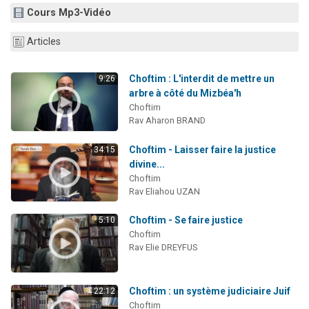
Cours Mp3-Vidéo
Articles
Choftim : L'interdit de mettre un
9:26
arbre à côté du Mizbéa'h
Choftim
Rav Aharon BRAND
Choftim - Laisser faire la justice
34:15
divine...
Choftim
Rav Eliahou UZAN
Choftim - Se faire justice
5:10
Choftim
Rav Elie DREYFUS
Choftim : un système judiciaire Juif
22:12
Choftim