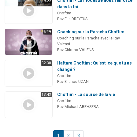
Choftim - La modestie nous renforce
4:53
dans la foi...
Choftim
Rav Elie DREYFUS
Coaching sur la Paracha Choftim
6:19
Coaching sur la Paracha avec le Rav
Valensi
Rav Chlomo VALENSI
Haftara Choftim : Qu'est-ce que tu as
32:30
changé ?
Choftim
Rav Eliahou UZAN
Choftim - La source de la vie
13:43
Choftim
Rav Michael ABEHSERA
1
2
3