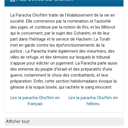
2 personnes viennent de faire un don pour 1 Journée de Vacances Pour les Enfants
17 personnes viennent de demander une bénédiction
La Paracha Choftim traite de l’établissement de la vie en
société. Elle commence par la nomination et l’autorité
4 personnes viennent de nous rejoindre sur WhatsApp
des juges, et continue par la notion de Roi, et les Mitsvot
Il reste 49 places pour étudier en groupe sur Zoom
qui le concernent, par le sujet des Cohanim, et de leur
part dans l’héritage et le service de Hachem. La Torah
2 personnes viennent de nous rejoindre sur WhatsApp
met en garde contre les dysfonctionnements de la
justice ; La Paracha traite également des meurtriers, des
villes de refuge, et des témoins sur lesquels le tribunal
s’appuie pour édicter un jugement. La Paracha parle aussi
des ennemis du peuple d’Israël et des préparatifs d’une
guerre, notamment le choix des combattants, et leur
préparation. Enfin, cette section hebdomadaire évoque la
génisse à la nuque brisée, qui rachète le sang innocent.
Lire la paracha Choftim en
Lire la paracha Choftim en
français
hébreu
Afficher tout