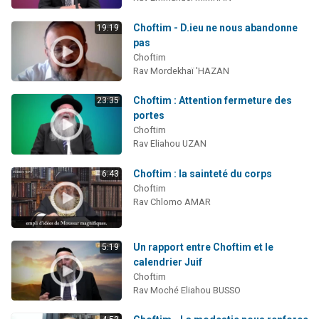
Choftim - D.ieu ne nous abandonne
19:19
pas
Choftim
Rav Mordekhaï 'HAZAN
Choftim : Attention fermeture des
23:35
portes
Choftim
Rav Eliahou UZAN
Choftim : la sainteté du corps
6:43
Choftim
Rav Chlomo AMAR
Un rapport entre Choftim et le
5:19
calendrier Juif
Choftim
Rav Moché Eliahou BUSSO