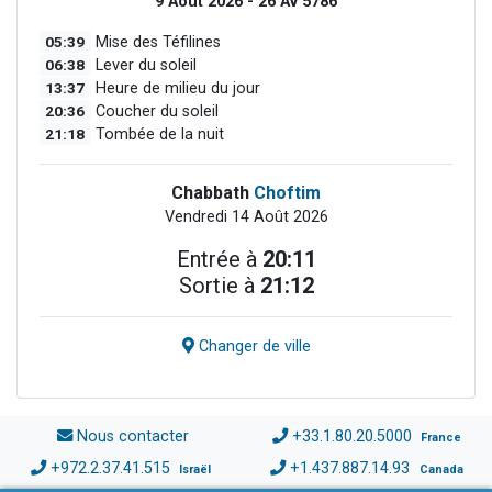
9 Août 2026 - 26 Av 5786
05:39
Mise des Téfilines
06:38
Lever du soleil
13:37
Heure de milieu du jour
20:36
Coucher du soleil
21:18
Tombée de la nuit
Chabbath
Choftim
Vendredi 14 Août 2026
Entrée à
20:11
Sortie à
21:12
Changer de ville
Nous contacter
+33.1.80.20.5000
France
+972.2.37.41.515
+1.437.887.14.93
Israël
Canada