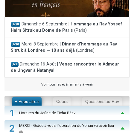
Dimanche 6 Septembre |
Hommage au Rav Yossef
J-28
Haim Sitruk au Dome de Paris
(Paris)
Mardi 8 Septembre |
Dinner d'hommage au Rav
J-30
Sitruk à Londres — 10 ans déjà
(Londres)
Dimanche 16 Août |
Venez rencontrer le Admour
J-7
de Ungvar à Natanya!
Voir tous les événements à venir
+ Populaires
Cours
Questions au Rav
1
Horaires du Jeûne de Ticha Béav
2
MERCI - Grâce à vous, l'opération de Yohan va avoir lieu
🙏