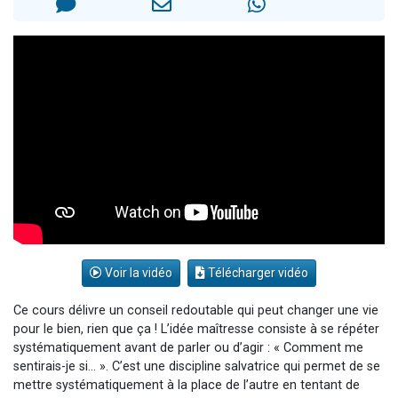
3 personnes viennent de nous rejoindre sur WhatsApp
2 nouvelles musiques dans Torah-Box Music
8 personnes viennent de faire un don pour Tsédaka : pauvres d'Israel
Nouvelle émission radio : Visions de grandeur n°104 : Le Chabbath et le Birkat Hamazone à travers le temps
4 personnes viennent de nous rejoindre sur WhatsApp
Voir la vidéo
Télécharger vidéo
Ce cours délivre un conseil redoutable qui peut changer une vie
pour le bien, rien que ça ! L’idée maîtresse consiste à se répéter
systématiquement avant de parler ou d’agir : « Comment me
sentirais-je si… ». C’est une discipline salvatrice qui permet de se
mettre systématiquement à la place de l’autre en tentant de