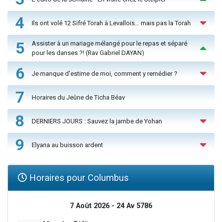
4
Ils ont volé 12 Sifré Torah à Levallois… mais pas la Torah
5
Assister à un mariage mélangé pour le repas et séparé
pour les danses ?! (Rav Gabriel DAYAN)
6
Je manque d'estime de moi, comment y remédier ?
7
Horaires du Jeûne de Ticha Béav
8
DERNIERS JOURS : Sauvez la jambe de Yohan
9
Elyana au buisson ardent
Horaires pour Columbus
7 Août 2026 - 24 Av 5786