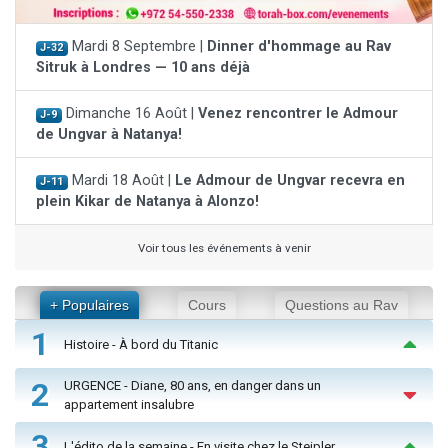
Mardi 8 Septembre |
Dinner d'hommage au Rav
J-32
Sitruk à Londres — 10 ans déjà
Dimanche 16 Août |
Venez rencontrer le Admour
J-9
de Ungvar à Natanya!
Mardi 18 Août |
Le Admour de Ungvar recevra en
J-11
plein Kikar de Natanya à Alonzo!
Voir tous les événements à venir
+ Populaires
Cours
Questions au Rav
1
Histoire - À bord du Titanic
2
URGENCE - Diane, 80 ans, en danger dans un
appartement insalubre
3
L'édito de la semaine - En visite chez le Steipler