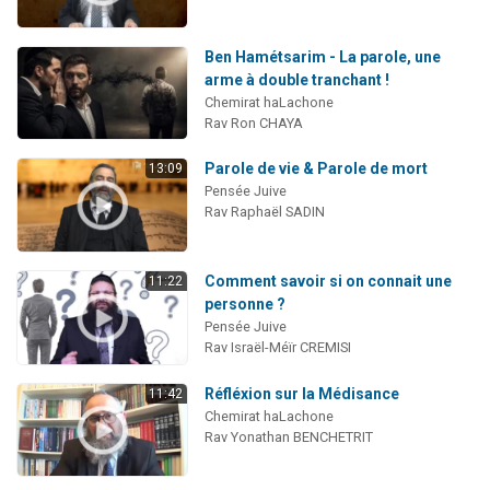
Ben Hamétsarim - La parole, une
arme à double tranchant !
Chemirat haLachone
Rav Ron CHAYA
Parole de vie & Parole de mort
13:09
Pensée Juive
Rav Raphaël SADIN
Comment savoir si on connait une
11:22
personne ?
Pensée Juive
Rav Israël-Méïr CREMISI
Réfléxion sur la Médisance
11:42
Chemirat haLachone
Rav Yonathan BENCHETRIT