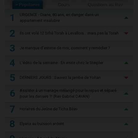
+ Populaires
Cours
Questions au Rav
1
URGENCE - Diane, 80 ans, en danger dans un
appartement insalubre
2
Ils ont volé 12 Sifré Torah à Levallois… mais pas la Torah
3
Je manque d'estime de moi, comment y remédier ?
4
L'édito de la semaine - En visite chez le Steipler
5
DERNIERS JOURS : Sauvez la jambe de Yohan
6
Assister à un mariage mélangé pour le repas et séparé
pour les danses ?! (Rav Gabriel DAYAN)
7
Horaires du Jeûne de Ticha Béav
8
Elyana au buisson ardent