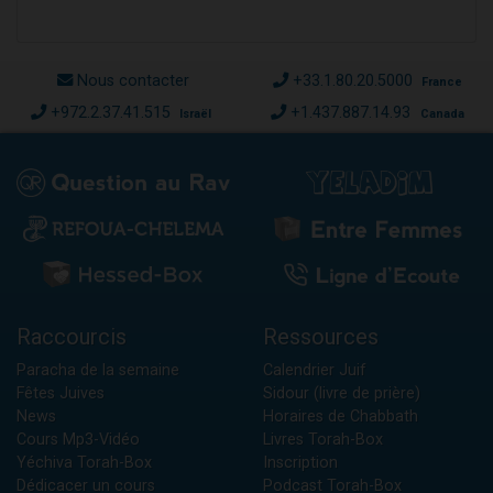
Nous contacter
+33.1.80.20.5000
France
+972.2.37.41.515
+1.437.887.14.93
Israël
Canada
Raccourcis
Ressources
Paracha de la semaine
Calendrier Juif
Fêtes Juives
Sidour (livre de prière)
News
Horaires de Chabbath
Cours Mp3-Vidéo
Livres Torah-Box
Yéchiva Torah-Box
Inscription
Dédicacer un cours
Podcast Torah-Box