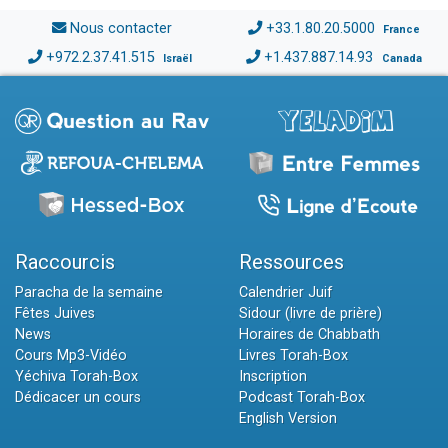
Nous contacter
+33.1.80.20.5000
France
+972.2.37.41.515
+1.437.887.14.93
Israël
Canada
Raccourcis
Ressources
Paracha de la semaine
Calendrier Juif
Fêtes Juives
Sidour (livre de prière)
News
Horaires de Chabbath
Cours Mp3-Vidéo
Livres Torah-Box
Yéchiva Torah-Box
Inscription
Dédicacer un cours
Podcast Torah-Box
English Version