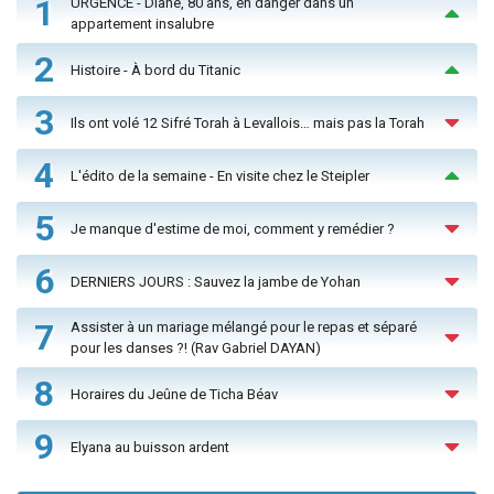
1
URGENCE - Diane, 80 ans, en danger dans un
appartement insalubre
2
Histoire - À bord du Titanic
3
Ils ont volé 12 Sifré Torah à Levallois… mais pas la Torah
4
L'édito de la semaine - En visite chez le Steipler
5
Je manque d'estime de moi, comment y remédier ?
6
DERNIERS JOURS : Sauvez la jambe de Yohan
7
Assister à un mariage mélangé pour le repas et séparé
pour les danses ?! (Rav Gabriel DAYAN)
8
Horaires du Jeûne de Ticha Béav
9
Elyana au buisson ardent