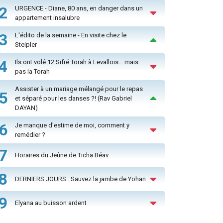
2
URGENCE - Diane, 80 ans, en danger dans un
appartement insalubre
3
L'édito de la semaine - En visite chez le
Steipler
4
Ils ont volé 12 Sifré Torah à Levallois… mais
pas la Torah
Assister à un mariage mélangé pour le repas
5
et séparé pour les danses ?! (Rav Gabriel
DAYAN)
6
Je manque d'estime de moi, comment y
remédier ?
7
Horaires du Jeûne de Ticha Béav
8
DERNIERS JOURS : Sauvez la jambe de Yohan
9
Elyana au buisson ardent