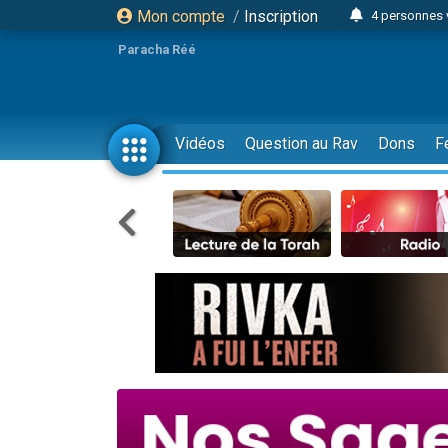
Mon compte
/
Inscription
4 personnes 
3 personnes 
Paracha Réé
Odaya vient 
3 personn
3 personn
Vidéos
Question au Rav
Dons
F
13 personnes
2 personnes 
30 perso
Il reste 
12 nouve
3 personnes 
2 personnes 
3 personnes 
2 nouvel
8 personn