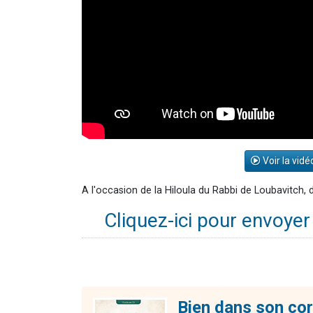
Voir la vidé
A l'occasion de la Hiloula du Rabbi de Loubavitch
Cliquez-ici pour envoye
Bien dans son cor