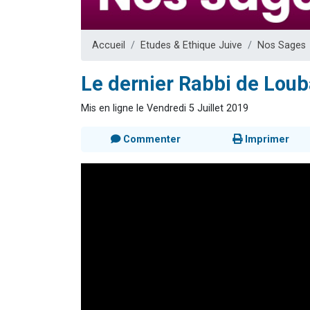
Nouvelle émis
61 personnes
Accueil
Etudes & Ethique Juive
Nos Sages
Ariel vient 
Il reste 
Le dernier Rabbi de Loub
Eva vient de
Mis en ligne le Vendredi 5 Juillet 2019
Commenter
Imprimer