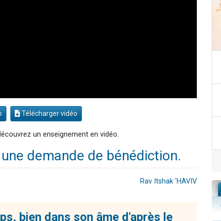
o
Télécharger vidéo
, découvrez un enseignement en vidéo.
r une demande de bénédiction.
Rav Itshak 'HAVIV
ps, bien dans son âme d'après le