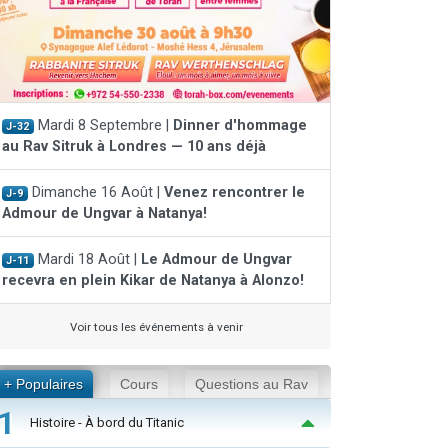
Mardi 8 Septembre |
Dinner d'hommage
J-32
au Rav Sitruk à Londres — 10 ans déjà
Dimanche 16 Août |
Venez rencontrer le
J-9
Admour de Ungvar à Natanya!
Mardi 18 Août |
Le Admour de Ungvar
J-11
recevra en plein Kikar de Natanya à Alonzo!
Voir tous les événements à venir
+ Populaires
Cours
Questions au Rav
1
Histoire - À bord du Titanic