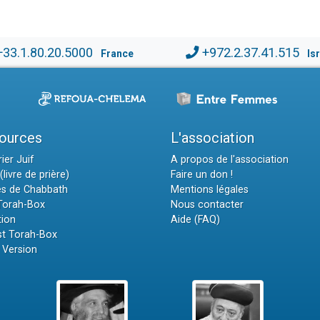
+33.1.80.20.5000
+972.2.37.41.515
France
Is
ources
L'association
ier Juif
A propos de l'association
(livre de prière)
Faire un don !
es de Chabbath
Mentions légales
 Torah-Box
Nous contacter
tion
Aide (FAQ)
t Torah-Box
 Version