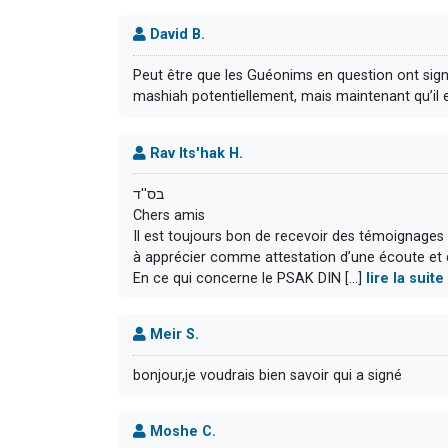
David B.
Peut être que les Guéonims en question ont signé
mashiah potentiellement, mais maintenant qu’il est
Rav Its'hak H.
בס''ד
Chers amis
Il est toujours bon de recevoir des témoignages
à apprécier comme attestation d’une écoute et de 
En ce qui concerne le PSAK DIN [...]
lire la sui
Meir S.
bonjour,je voudrais bien savoir qui a signé
Moshe C.