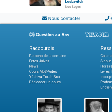
Loubavitch
Nos Sages
Nous contacter
Raccourcis
Ress
Paracha de la semaine
Calendr
Fêtes Juives
Sidour 
News
Horair
Cours Mp3-Vidéo
Livres
Yéchiva Torah-Box
Inscrip
Dédicacer un cours
Podcas
English