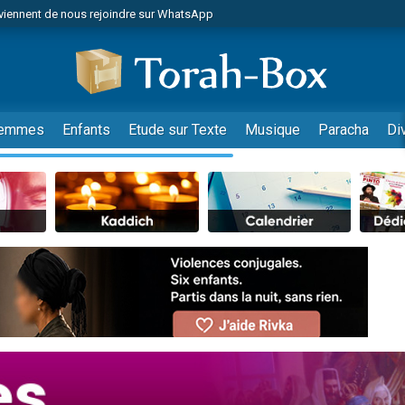
viennent de nous rejoindre sur WhatsApp
viennent de nous rejoindre sur WhatsApp
de donner son Maasser
es viennent de faire un don pour 5 jours de vacances aux Orphelins
es viennent de faire un don pour Diane, 80 ans, dans un appartement insalub
emmes
Enfants
Etude sur Texte
Musique
Paracha
Di
 viennent de demander une bénédiction
viennent de nous rejoindre sur WhatsApp
nnes viennent de faire un don pour Sauvez la jambe de Yohan
49 places pour étudier en groupe sur Zoom
lles musiques dans Torah-Box Music
viennent de nous rejoindre sur WhatsApp
viennent de nous rejoindre sur WhatsApp
viennent de nous rejoindre sur WhatsApp
les musiques dans Torah-Box Music
es viennent de faire un don pour Tsédaka : pauvres d'Israel