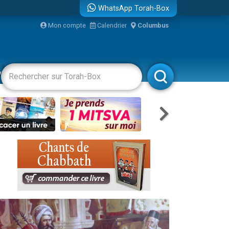
WhatsApp Torah-Box
Mon compte
Calendrier
Columbus
re
vertissements
Livres
Rabbanim