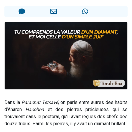
Ariel vient de donner son Maasser
Il reste 49 places pour étudier en groupe sur Zoom
Nathaniel vient de donner son Maasser
6 personnes viennent de faire un don pour 5 enfants déjà orphelins risquent de perdre leur maman
3 personnes viennent de nous rejoindre sur WhatsApp
Dans la
Parachat Tetsavé
, on parle entre autres des habits
d’Aharon
Hacohen
et des pierres précieuses qui se
trouvaient dans le pectoral, qu’il avait reçues des chefs des
douze tribus. Parmi les pierres, il y avait un diamant brillant.