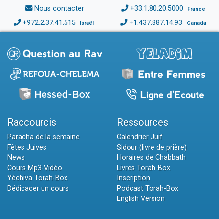
Nous contacter
+33.1.80.20.5000
France
+972.2.37.41.515
+1.437.887.14.93
Israël
Canada
Raccourcis
Ressources
Paracha de la semaine
Calendrier Juif
Fêtes Juives
Sidour (livre de prière)
News
Horaires de Chabbath
Cours Mp3-Vidéo
Livres Torah-Box
Yéchiva Torah-Box
Inscription
Dédicacer un cours
Podcast Torah-Box
English Version