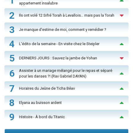
1
appartement insalubre
2
Ils ont volé 12 Sifré Torah à Levallois… mais pas la Torah
3
Je manque d'estime de moi, comment y remédier ?
4
L'édito de la semaine - En visite chez le Steipler
5
DERNIERS JOURS : Sauvez la jambe de Yohan
6
Assister à un mariage mélangé pour le repas et séparé
pour les danses ?! (Rav Gabriel DAYAN)
7
Horaires du Jeûne de Ticha Béav
8
Elyana au buisson ardent
9
Histoire - À bord du Titanic