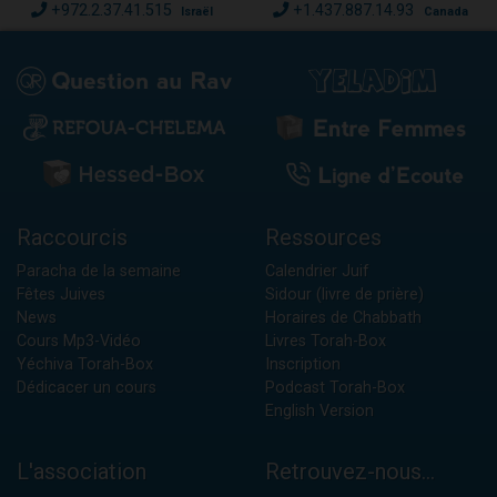
+972.2.37.41.515
+1.437.887.14.93
Israël
Canada
Raccourcis
Ressources
Paracha de la semaine
Calendrier Juif
Fêtes Juives
Sidour (livre de prière)
News
Horaires de Chabbath
Cours Mp3-Vidéo
Livres Torah-Box
Yéchiva Torah-Box
Inscription
Dédicacer un cours
Podcast Torah-Box
English Version
L'association
Retrouvez-nous...