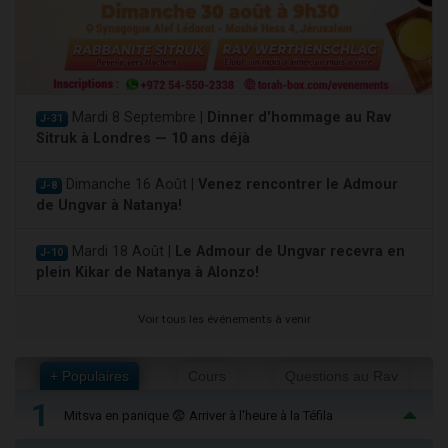
Mardi 8 Septembre |
Dinner d'hommage au Rav
J-31
Sitruk à Londres — 10 ans déjà
Dimanche 16 Août |
Venez rencontrer le Admour
J-8
de Ungvar à Natanya!
Mardi 18 Août |
Le Admour de Ungvar recevra en
J-10
plein Kikar de Natanya à Alonzo!
Voir tous les événements à venir
+ Populaires
Cours
Questions au Rav
1
Mitsva en panique 😨 Arriver à l'heure à la Téfila