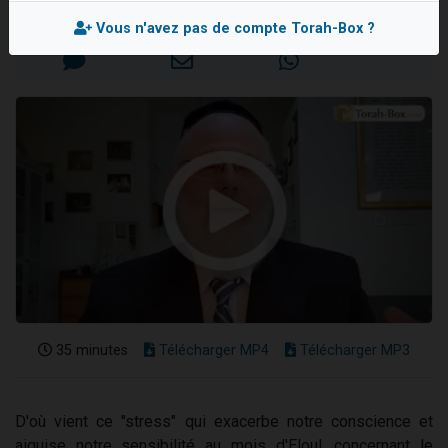
Mis en ligne le Mardi 5 Septembre 2023
2 personnes viennent de nous rejoindre sur WhatsApp
Vous n'avez pas de compte Torah-Box ?
13 personnes viennent de demander une bénédiction
Il reste 49 places pour étudier en groupe sur Zoom
12 nouvelles musiques dans Torah-Box Music
2 personnes viennent de nous rejoindre sur WhatsApp
35 minutes
Télécharger MP4
Télécharger MP3
D'où vient ce "stress" qui exacerbe notre conscience et
aiguise notre sensibilité au mois d'Eloul, concernant le