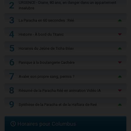
2
URGENCE - Diane, 80 ans, en danger dans un appartement
insalubre
3
La Paracha en 60 secondes : Réé
4
Histoire - À bord du Titanic
5
Horaires du Jeûne de Ticha Béav
6
Panique à la boulangerie Cachère
7
Avaler son propre sang, permis ?
8
Résumé de la Paracha Réé en animation Vidéo IA
9
Synthèse de la Paracha et de la Haftara de Reé
Horaires pour Columbus