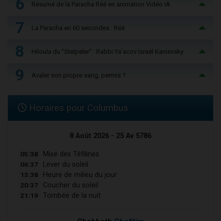
6
Résumé de la Paracha Réé en animation Vidéo IA
7
La Paracha en 60 secondes : Réé
8
Hiloula du "Steïpeler" : Rabbi Ya’acov Israël Kanievsky
9
Avaler son propre sang, permis ?
Horaires pour Columbus
8 Août 2026 - 25 Av 5786
05:38
Mise des Téfilines
06:37
Lever du soleil
13:38
Heure de milieu du jour
20:37
Coucher du soleil
21:19
Tombée de la nuit