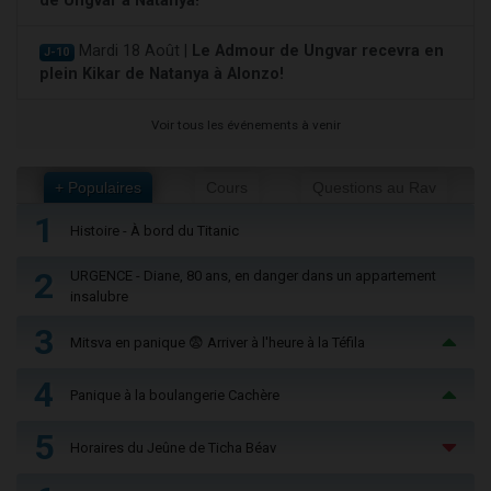
de Ungvar à Natanya!
Mardi 18 Août |
Le Admour de Ungvar recevra en
J-10
plein Kikar de Natanya à Alonzo!
Voir tous les événements à venir
+ Populaires
Cours
Questions au Rav
1
Histoire - À bord du Titanic
2
URGENCE - Diane, 80 ans, en danger dans un appartement
insalubre
3
Mitsva en panique 😨 Arriver à l'heure à la Téfila
4
Panique à la boulangerie Cachère
5
Horaires du Jeûne de Ticha Béav