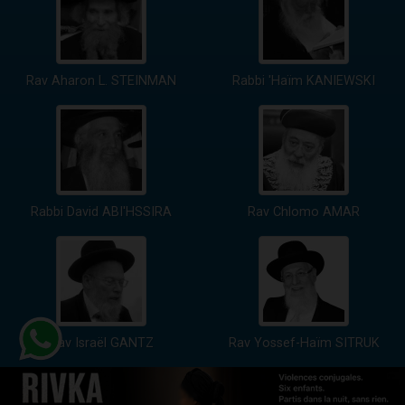
Rav Aharon L. STEINMAN
Rabbi 'Haïm KANIEWSKI
Rabbi David ABI'HSSIRA
Rav Chlomo AMAR
Rav Israël GANTZ
Rav Yossef-Haïm SITRUK