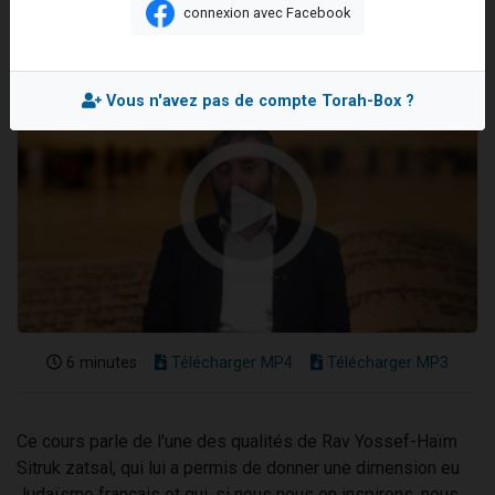
connexion avec Facebook
13 personnes viennent de demander une bénédiction
30 personnes viennent de faire un don pour Sauvez la jambe de Yohan
Il reste 49 places pour étudier en groupe sur Zoom
Vous n'avez pas de compte Torah-Box ?
12 nouvelles musiques dans Torah-Box Music
29 personnes viennent de demander une bénédiction
6 minutes
Télécharger MP4
Télécharger MP3
Ce cours parle de l'une des qualités de Rav Yossef-Haïm
Sitruk zatsal, qui lui a permis de donner une dimension eu
Judaïsme français et qui, si nous nous en inspirons, nous