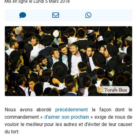
Mis en ligne le Lundi 5 Mars 2018
3 personnes viennent de nous rejoindre sur WhatsApp
2 nouvelles musiques dans Torah-Box Music
8 personnes viennent de faire un don pour Tsédaka : pauvres d'Israel
Nouvelle émission radio : Visions de grandeur n°104 : Le Chabbath et le Birkat Hamazone à travers le temps
4 personnes viennent de nous rejoindre sur WhatsApp
Nous avons abordé
précédemment
la façon dont le
commandement «
d’aimer son prochain
» exige de nous de
vouloir le meilleur pour les autres et d’éviter de leur causer
du tort.