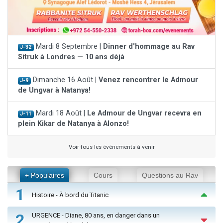
Mardi 8 Septembre |
Dinner d'hommage au Rav
J-32
Sitruk à Londres — 10 ans déjà
Dimanche 16 Août |
Venez rencontrer le Admour
J-9
de Ungvar à Natanya!
Mardi 18 Août |
Le Admour de Ungvar recevra en
J-11
plein Kikar de Natanya à Alonzo!
Voir tous les événements à venir
+ Populaires
Cours
Questions au Rav
1
Histoire - À bord du Titanic
2
URGENCE - Diane, 80 ans, en danger dans un