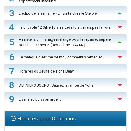
appartement insalubre
3
L'édito de la semaine - En visite chez le Steipler
4
Ils ont volé 12 Sifré Torah à Levallois… mais pas la Torah
5
Assister à un mariage mélangé pour le repas et séparé
pour les danses ?! (Rav Gabriel DAYAN)
6
Je manque d'estime de moi, comment y remédier ?
7
Horaires du Jeûne de Ticha Béav
8
DERNIERS JOURS : Sauvez la jambe de Yohan
9
Elyana au buisson ardent
Horaires pour Columbus